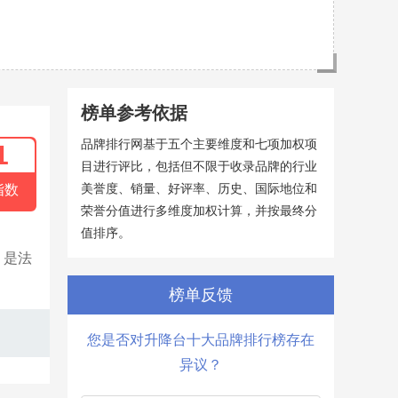
榜单参考依据
品牌排行网基于五个主要维度和七项加权项
1
目进行评比，包括但不限于收录品牌的行业
美誉度、销量、好评率、历史、国际地位和
指数
荣誉分值进行多维度加权计算，并按最终分
值排序。
。是法
榜单反馈
您是否对升降台十大品牌排行榜存在
异议？