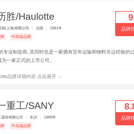
胜/Haulotte
9
贸易(上海)有限公司
|
法国
|
1881年
品牌
名牌
中高端品牌
业平台的专业制造商, 其同时也是一家拥有百年运输和物料吊运经验的
市成为一家正式的上市公司。
lotte品牌详细内容 点击展开
一重工/SANY
8.
工股份有限公司
|
长沙
|
1989年
品牌
名牌
中高端品牌