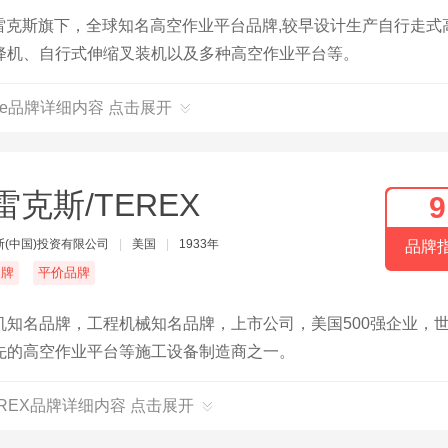
于特雷克斯旗下，全球知名高空作业平台品牌,较早设计生产自行走式
降机、自行式伸缩叉装机以及多种高空作业平台等。
nie品牌详细内容 点击展开
雷克斯/TEREX
9
斯(中国)投资有限公司
|
美国
|
1933年
品牌
名牌
平价品牌
知名品牌，工程机械知名品牌，上市公司，美国500强企业，
先的高空作业平台等施工设备制造商之一。
EREX品牌详细内容 点击展开