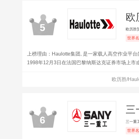
欧历
5
欧历胜
世界
上榜理由：Haulotte集团, 是一家载人高空作
1998年12月3日在法国巴黎纳斯达克证券市场上
欧历胜/Hau
三
6
三一重
世界