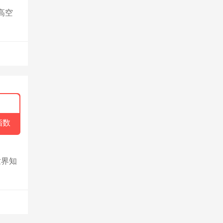
高空
指数
世界知