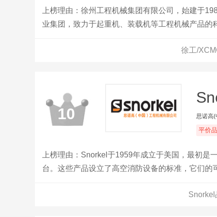
上榜理由：徐州工程机械集团有限公司，始建于19
业集团，致力于起重机、装载机等工程机械产品的
徐工/XC
Sn
10
思诺高
平价
上榜理由：Snorkel于1959年成立于美国，
台。这些产品设立了高空消防设备的标准，它们的
Snorkel是全球高空作业平台行业的创始成员之一。
Snor