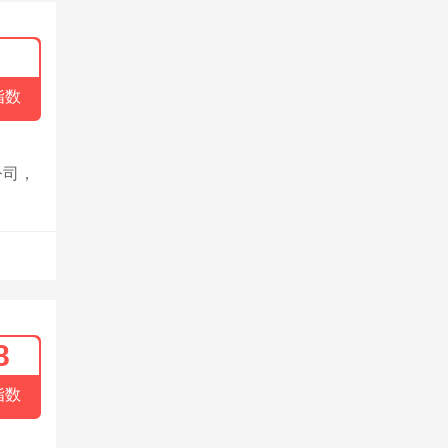
指数
公司，
8
指数