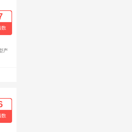
7
指数
型产
6
指数