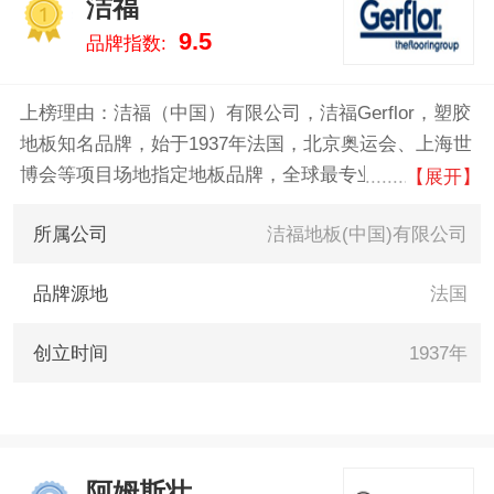
洁福
Hausys、肯帝亚/KENTIER 。我
1
9.5
品牌指数:
们致力于用最真实的数据告诉您
弹性地板什么牌子好，供您参
考。
上榜理由：洁福（中国）有限公司，洁福Gerflor，塑胶
地板知名品牌，始于1937年法国，北京奥运会、上海世
博会等项目场地指定地板品牌，全球最专业的PVC运动
【展开】
地板生产企业之一，知名弹性塑胶地板制造商。
所属公司
洁福地板(中国)有限公司
品牌源地
法国
创立时间
1937年
阿姆斯壮