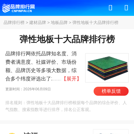
品牌排行榜
>
建材品牌
>
地板品牌
>
弹性地板十大品牌排行榜
弹性地板十大品牌排行榜
品牌排行网依托品牌知名度、消
费者满意度、社媒评价、市场份
额、品牌历史等多项大数据，综
合多个纬度评选出了2026年弹性
【展开】
地板十大品牌排行榜，其中前十
更新时间：2026年06月09日
榜单反馈
名为：洁福/Gerflor、阿姆斯
排名规则：弹性地板十大品牌排行榜根据每个品牌的综合评价、人
壮/ARMSTRONG、福尔
气指数、搜索指数等进行排序，排名公正客观。
波/Forbo、LGHausys、得
嘉/Targett、诺拉/Nora、保
丽/Polyflor、盟多/MONDO、LX