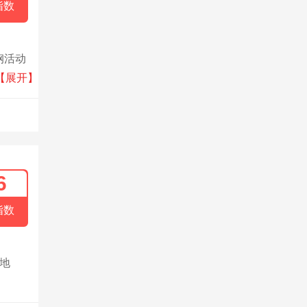
指数
钢活动
密度复
【展开】
可独立
准、英
备分
6
指数
地