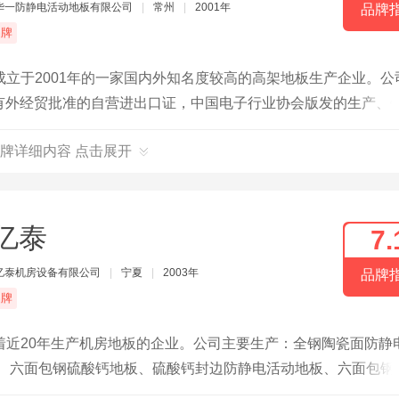
华一防静电活动地板有限公司
|
常州
|
2001年
品牌
品牌
立于2001年的一家国内外知名度较高的高架地板生产企业。公
KS认证。有外经贸批准的自营进出口证，中国电子行业协会版发的生产、
日韩工业标准生产。防静电地板按SJ/T10796-2001国家标准
牌详细内容 点击展开
00m2。拥有2条钢质架空地板行业较先进的全自动数控制造生产线
产各类“华一”架空地板300万平米。
亿泰
7.
亿泰机房设备有限公司
|
宁夏
|
2003年
品牌
品牌
着近20年生产机房地板的企业。公司主要生产：全钢陶瓷面防静
板、六面包钢硫酸钙地板、硫酸钙封边防静电活动地板、六面包钢
静电活动地板、全钢活动地板、全钢OA智能网络地板、网络活动