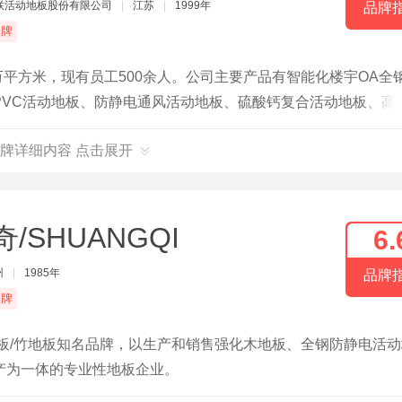
联活动地板股份有限公司
|
江苏
|
1999年
品牌
品牌
万平方米，现有员工500余人。公司主要产品有智能化楼宇OA全
PVC活动地板、防静电通风活动地板、硫酸钙复合活动地板、高
超过300万平方米。公司建有专业的防静电活动地板试验室，
牌详细内容 点击展开
、防静电性能等项目的测试。公司产品严格通过美国CISCA标
电产品质量监督检测中心认可，被中国电子仪器行业协会防静电设
奇/SHUANGQI
6.
州
|
1985年
品牌
品牌
板/竹地板知名品牌，以生产和销售强化木地板、全钢防静电活动
产为一体的专业性地板企业。