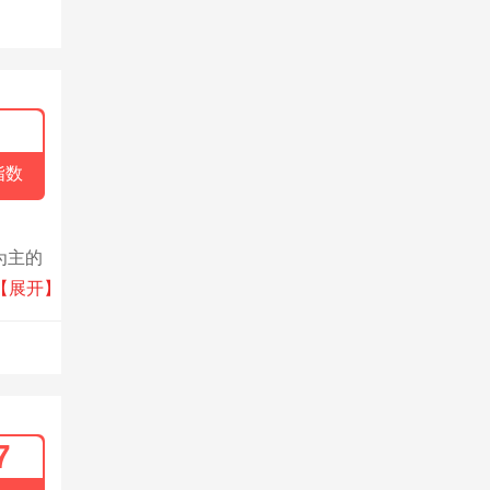
指数
为主的
事单
【展开】
牌在国
界各
7