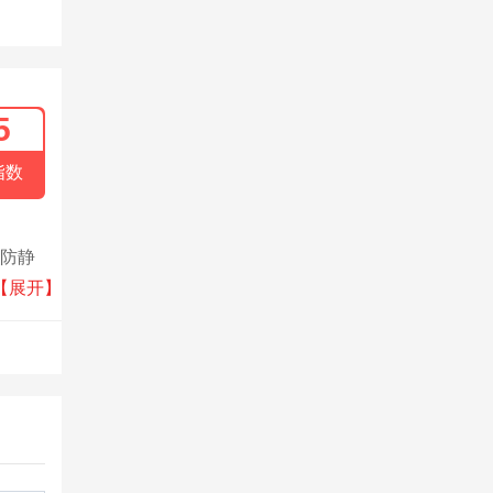
5
指数
省防静
新技术
【展开】