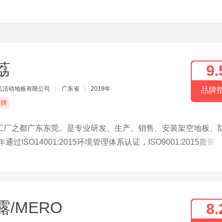
荔
9.
弘活动地板有限公司
|
广东省
|
2019年
品牌
品牌
工厂之都广东东莞。是专业研发、生产、销售、安装架空地板、
SO14001:2015环境管理体系认证，ISO9001:2015质量
系认证，公司各项资质齐全。华弘地板公司全部产品均通过”信息产业
于军事国防、教育、洁净厂房、高铁站、火车站、地铁站、数据中
取研发已取相应的国家认证专利。
露/MERO
8.