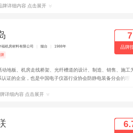
品牌详细内容 点击展开
岛
7
华福机房材料有限公司
|
烟台
|
1988年
品牌
品牌
活动地板、机房走线桥架、光纤槽道的设计、制造、销售、施工
量体系认证的企业，也是中国电子仪器行业协会防静电装备分会的理
元。各类工程技术人员30多名。经过坚持不懈的努力，“金岛”品
牌详细内容 点击展开
外市场出口到东西欧、南北美、中东、东南亚、南亚、非洲等世
联
6.