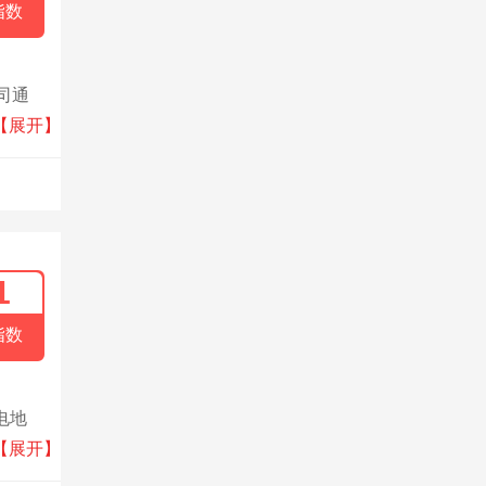
指数
司通
销售许
【展开】
生产。
及10
1
指数
电地
木基
【展开】
地