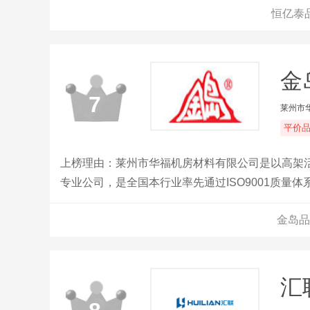
恒亿泰
板。
金
7
莱州市
平价
上榜理由：莱州市华福机房材料有限公司是以高架
专业公司，是全国本行业率先通过ISO9001质
位。公司占地面积6万平方米，固定资产5000余万
金岛品
内外享有很高的声誉，国内市场遍布祖国各地，海
地。
汇