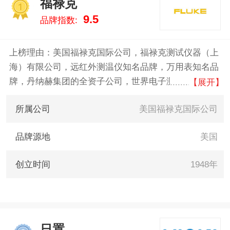
福禄克
盛昌/CEM 。我们致力于用最真实
1
9.5
品牌指数:
的数据告诉您万用表什么牌子
好，供您参考。
上榜理由：美国福禄克国际公司，福禄克测试仪器（上
海）有限公司，远红外测温仪知名品牌，万用表知名品
牌，丹纳赫集团的全资子公司，世界电子测试工具生
【展开】
产、分销和服务的知名企业，专注于电子测试工具生产
所属公司
美国福禄克国际公司
和销售、分销商遍布世界100多个国家的跨国公司。
品牌源地
美国
创立时间
1948年
日置