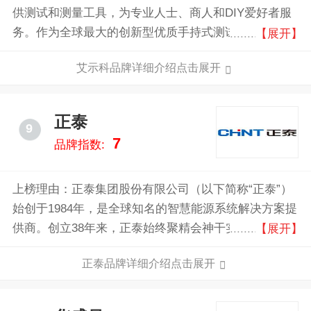
供测试和测量工具，为专业人士、商人和DIY爱好者服
务。作为全球最大的创新型优质手持式测试、测量和检
【展开】
测工具制造商和供应商之一，Extech产品在100多个国
艾示科品牌详细介绍点击展开
家和地区销售。
正泰
9
7
品牌指数:
上榜理由：正泰集团股份有限公司（以下简称“正泰”）
始创于1984年，是全球知名的智慧能源系统解决方案提
供商。创立38年来，正泰始终聚精会神干实业、一门心
【展开】
思创品牌，聚焦绿色能源、智能电气、智慧低碳城市核
正泰品牌详细介绍点击展开
心业务，培育科创孵化器，形成“3+1”产业体系。