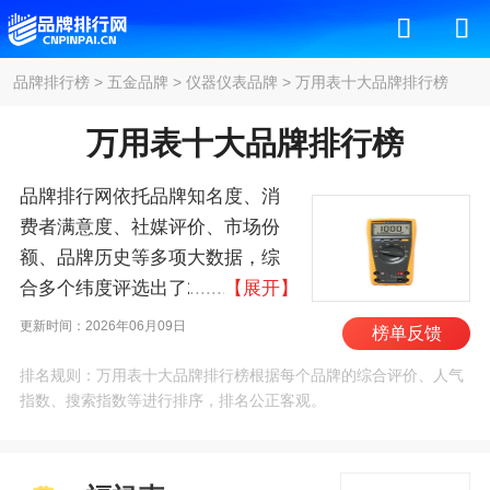
品牌排行榜
>
五金品牌
>
仪器仪表品牌
>
万用表十大品牌排行榜
万用表十大品牌排行榜
品牌排行网依托品牌知名度、消
费者满意度、社媒评价、市场份
额、品牌历史等多项大数据，综
合多个纬度评选出了2026年万用
【展开】
表十大品牌排行榜，其中前十名
更新时间：2026年06月09日
榜单反馈
为：福禄克/FLUKE、日
排名规则：万用表十大品牌排行榜根据每个品牌的综合评价、人气
置/HIOKI、史丹利/STANLEY、
指数、搜索指数等进行排序，排名公正客观。
YOKOGAWA、德图/Testo、优利
德/UNIT、胜利仪器/VICTOR、艾
示科/EXTECH、正泰/CHNT、华