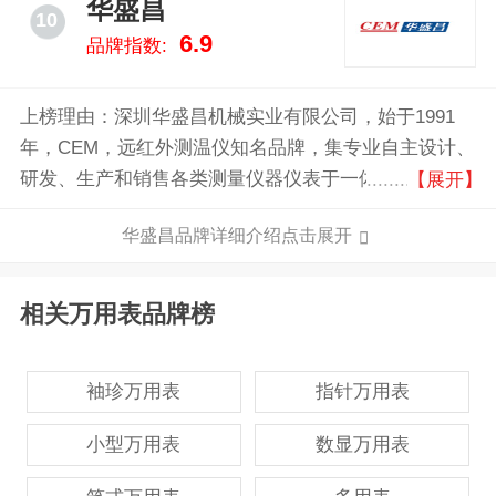
华盛昌
10
6.9
品牌指数:
上榜理由：深圳华盛昌机械实业有限公司，始于1991
年，CEM，远红外测温仪知名品牌，集专业自主设计、
研发、生产和销售各类测量仪器仪表于一体的企业，已
【展开】
成功开发了红外热像仪、颗粒物PM2.5空气质量检测
华盛昌品牌详细介绍点击展开
仪、激光测距仪、非接触式人体测温仪、工业红外测温
仪、数字万用表、噪音计等拥有自主知识产权的系列产
品。
相关万用表品牌榜
袖珍万用表
指针万用表
小型万用表
数显万用表