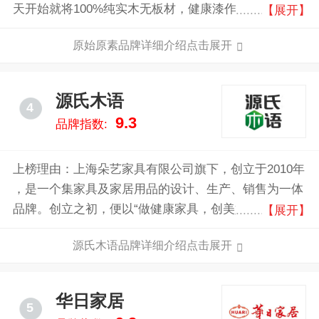
天开始就将100%纯实木无板材，健康漆作为品牌理
【展开】
念，在这种完美的苛刻要求下，公司推出了北欧外贸实
原始原素品牌详细介绍点击展开
木家具，一面市就受到广大消费者的好评和追捧，一度
成为网商北欧实木家具领军品牌。
源氏木语
4
9.3
品牌指数:
上榜理由：上海朵艺家具有限公司旗下，创立于2010年
，是一个集家具及家居用品的设计、生产、销售为一体
品牌。创立之初，便以“做健康家具，创美好生活”为服
【展开】
务理念，始终坚持为消费者创造更环保健康的家居生
源氏木语品牌详细介绍点击展开
活。源氏木语专注纯实木家具，连续八年稳居天猫纯实
木家具类目第一名。
华日家居
5