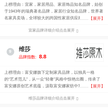
上榜理由：宜家，家居用品、家居饰品知名品牌，始创
于1943年的瑞典著名品牌，家居行业知名品牌，世界著
名家具卖场，全球较大的跨国性家居供应商之一。许多
【展开】
产品在功能和风格上可谓种类繁多，销售主要包括座
宜家品牌详细介绍点击展开
椅/沙发系列、办公用品、卧室系列、厨房系列、宜家
已成为一个全球家居品牌，为世界各地的人们提供价格
实惠、设计出色和使用舒适的产品。
维莎
9
8.8
品牌指数:
上榜理由：富安娜旗下定制家具品牌，以独具一格
的“艺术范儿”，从一众“轻奢”风格中惊艳出圈，传承了
富安娜原创艺术底蕴，汲取富安娜家纺中常用的花草、
【展开】
石纹、珍禽等自然元素，打破千篇一律的金属、玻璃、
维莎品牌详细介绍点击展开
皮质等轻奢“标配”，呈现出与众不同的“轻奢范儿”，并
以设计将艺术美感与居家功能巧妙融合。