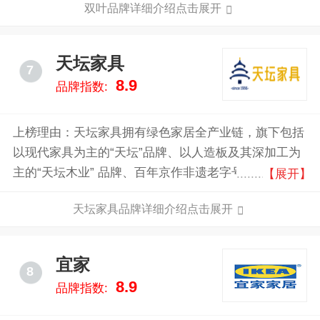
双叶品牌详细介绍点击展开
等系列近300多个品种。
天坛家具
7
8.9
品牌指数:
上榜理由：天坛家具拥有绿色家居全产业链，旗下包括
以现代家具为主的“天坛”品牌、以人造板及其深加工为
主的“天坛木业” 品牌、百年京作非遗老字号“龙顺成”品
【展开】
牌、专业影剧院座椅生产者“天坛玛金莎品牌、 欧洲精
天坛家具品牌详细介绍点击展开
品门窗制造商“爱乐屋” 品牌门行业领导者“金隅北木”品
牌。各品牌特色鲜明，优势互补,共同构筑天坛家具独
有的核心静力体系。
宜家
8
8.9
品牌指数: