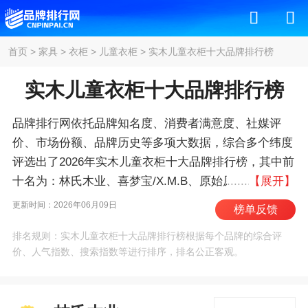
首页
>
家具
>
衣柜
>
儿童衣柜
>
实木儿童衣柜十大品牌排行榜
实木儿童衣柜十大品牌排行榜
品牌排行网依托品牌知名度、消费者满意度、社媒评
价、市场份额、品牌历史等多项大数据，综合多个纬度
评选出了2026年实木儿童衣柜十大品牌排行榜，其中前
十名为：林氏木业、喜梦宝/X.M.B、原始原素、源氏木
【展开】
语、华日家居/HUARI、双叶、天坛家具/TIANTAN、宜
更新时间：2026年06月09日
榜单反馈
家/IKEA、维莎、光明家具 。我们致力于用最真实的数
排名规则：实木儿童衣柜十大品牌排行榜根据每个品牌的综合评
据告诉您实木儿童衣柜什么牌子好，供您参考。
价、人气指数、搜索指数等进行排序，排名公正客观。