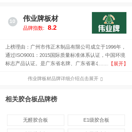
伟业牌板材
10
8.2
品牌指数:
上榜理由：广州市伟正木制品有限公司成立于1996年，
通过ISO9001：2015国际质量标准体系认证，中国环境
标志产品认证。是广东省名牌、广东省著名商标、广州
【展开】
市著名商标，入选粤字号重点商标保护名录。是ENF级
伟业牌板材品牌详细介绍点击展开
板材的缔造者，阻燃、绝燃板材的创新者，全屋定制专
业板材服务商。
相关胶合板品牌榜
无醛胶合板
E1级胶合板