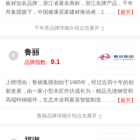
板材知名品牌，浙江省著名商标，浙江名牌产品，千年
舟集团旗下，中国健康居家建材推动者，2008国家自行
【展开】
车队场馆指定专用产品，中国节能设计、施工、装饰装
千年舟品牌详细介绍点击展开
修一体化指定绿色环保建材产品。
鲁丽
4
9.1
品牌指数:
上榜理由：鲁丽集团创始于1985年，经过近四十年的创
新发展，由一家小型木匠作坊成长为：精品无缝钢管和
高端特钢锻件，生态木业和家居智能制造，进出口贸易
【展开】
和现代物流，光伏发电和煤气发电等新能源利用，污水
鲁丽品牌详细介绍点击展开
净化和废旧资源回收等环保节能利用于一体的大型企业
集团，构建起资源互补、动能利用、循环发展的完备产
业链条。