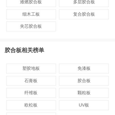
难燃胶合板
多层胶合板
细木工板
复合胶合板
夹芯胶合板
胶合板相关榜单
塑胶地板
免漆板
石膏板
胶合板
纤维板
颗粒板
欧松板
UV板