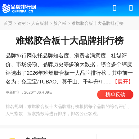
首页
>
建材
>
人造板材
>
胶合板
>
难燃胶合板十大品牌排行榜
难燃胶合板十大品牌排行榜
品牌排行网依托品牌知名度、消费者满意度、社媒评
价、市场份额、品牌历史等多项大数据，综合多个纬度
评选出了2026年难燃胶合板十大品牌排行榜，其中前十
名为：兔宝宝/TUBAO、莫干山、千年舟/TREEZO、鲁
【展开】
丽、福湘/FUXIANG、大王椰/KING COCONUT、福
更新时间：2026年06月09日
榜单反馈
庆、盛大华源、韩师傅、伟业牌板材 。我们致力于用
排名规则：难燃胶合板十大品牌排行榜根据每个品牌的综合评价、
最真实的数据告诉您难燃胶合板什么牌子好，供您参
人气指数、搜索指数等进行排序，排名公正客观。
考。