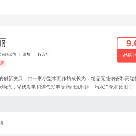
丽
9.
团有限公司
|
潍坊
|
1987年
品牌
品牌
年的创新发展，由一家小型木匠作坊成长为：精品无缝钢管和高端
代物流，光伏发电和煤气发电等新能源利用，污水净化和废旧资
源互补、动能利用、循环发展的完备产业链条。
板