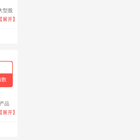
大型股
耕于
【展开】
指数
志产品
，阻
【展开】