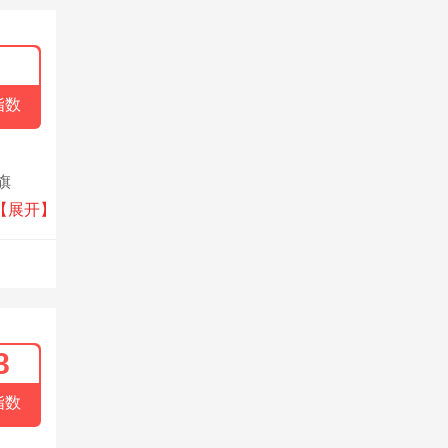
指数
旗
绿色
【展开】
8
指数