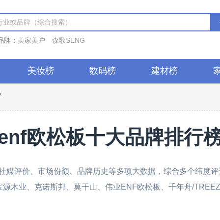
品牌：
美家美户
森歌SENG
美妆榜
数码榜
建材榜
榜
enf欧松板十大品牌排行
媒评价、市场份额、品牌历史等多项大数据，综合多个纬度评选出
R、宝源木业、克诺斯邦、莫干山、伟业ENF欧松板、千年舟/TR