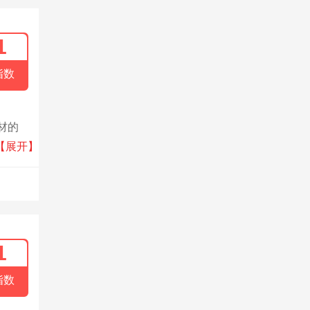
1
指数
材的
堡、俄
【展开】
1
指数