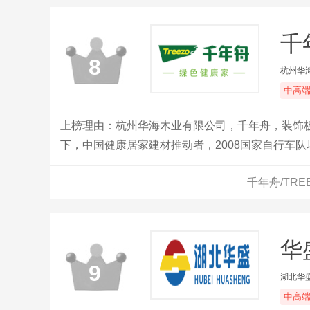
千
8
杭州华
中高
上榜理由：杭州华海木业有限公司，千年舟，装饰
下，中国健康居家建材推动者，2008国家自行车
环保建材产品。
千年舟/TR
华
9
湖北华
中高