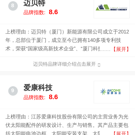
迈贝特
8
8.6
品牌指数:
上榜理由：迈贝特（厦门）新能源有限公司成立于2012
年，总部位于厦门，成立至今已拥有140多项专利技
术，荣获“国家级高新技术企业”、“厦门科技小巨人领军
【展开】
企业”等称号，相继通过了AS/NZS1170, TUV, MCS, UL
迈贝特品牌详细介绍点击展开
和SGS等认证，拥有自主知识产权，始终致力于推动光
伏支架行业的健康发展！
爱康科技
9
8.6
品牌指数:
上榜理由：江苏爱康科技股份有限公司的主营业务为光
伏太阳能配件的研发设计、生产与销售。其产品主要包
括太阳能电池边框、太阳能安装支架、太阳能电池板
【展开】