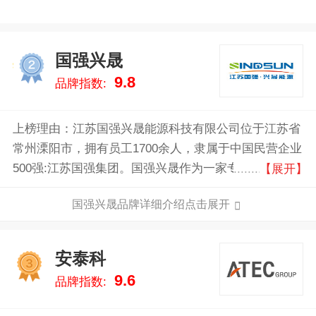
国强兴晟
2
9.8
品牌指数:
上榜理由：江苏国强兴晟能源科技有限公司位于江苏省
常州溧阳市，拥有员工1700余人，隶属于中国民营企业
500强:江苏国强集团。国强兴晟作为一家专注于提供全
【展开】
球先进的智能光伏跟踪支架系统解决方案及智能制造的
国强兴晟品牌详细介绍点击展开
服务商，是服务于全球清洁能源的科技型企业，致力于
推动能源变革，不断优化能源基础设施和材料的应用，
构建人类更美好的未来，至今已累计生产和安装光伏支
安泰科
3
架系统超60GW。
9.6
品牌指数: