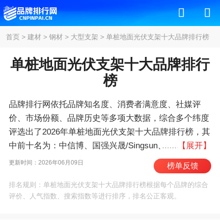
首页
>
建材
>
钢材
>
大型支架
>
单桩地面光伏支架十大品牌排行榜
单桩地面光伏支架十大品牌排行
榜
品牌排行网依托品牌知名度、消费者满意度、社媒评
价、市场份额、品牌历史等多项大数据，综合多个纬度
评选出了2026年单桩地面光伏支架十大品牌排行榜，其
中前十名为：中信博、国强兴晟/Singsun、安泰
【展开】
科/ATEC、天合跟踪/TrinaTracker、帷盛/Versolsolar、
更新时间：2026年06月09日
榜单反馈
清源股份、安泰/ANTAISOLAR、迈贝特/MIBET、爱康
排名规则：单桩地面光伏支架十大品牌排行榜根据每个品牌的综合
科技、IronRidge 。我们致力于用最真实的数据告诉您
评价、人气指数、搜索指数等进行排序，排名公正客观。
单桩地面光伏支架什么牌子好，供您参考。