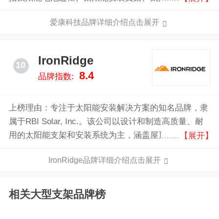
（组件）、电力销售。公司是国内首家光伏配件上市企
爱康科技品牌详细介绍点击展开
业。
IronRidge
10
8.4
品牌指数:
上榜理由：专注于太阳能安装解决方案的知名品牌，隶
属于RBI Solar, Inc.。该公司以设计和制造高质量、耐
用的太阳能支架和安装系统为主，涵盖屋顶和地面安装
【展开】
系统，广泛应用于住宅、商业和工业太阳能项目。
IronRidge品牌详细介绍点击展开
IronRidge致力于创新技术，提供可靠的安装方案，确保
太阳能电池板在各种环境条件下的稳定性与高效性。作
为行业中的领先品牌，IronRidge不断推动太阳能系统效
相关大型支架品牌榜
率提升，为用户提供优质的安装体验。