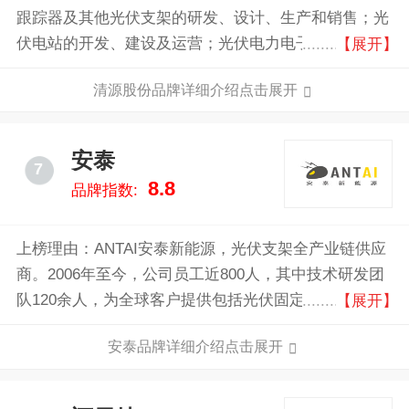
跟踪器及其他光伏支架的研发、设计、生产和销售；光
伏电站的开发、建设及运营；光伏电力电子产品的研
【展开】
发、生产和销售。其中，光伏支架业务的主要产品为：
清源股份品牌详细介绍点击展开
地面光伏支架和屋顶光伏支架产品；光伏电站开发及建
设业务的主要产品或服务包括：光伏电站工程服务、光
伏电站转让和光伏电站发电；光伏电力电子主要产品包
安泰
7
括：光伏并网逆变器、光伏汇流箱等。 公司分别
8.8
品牌指数:
于2013年及2014年获得了PVP365评选的光伏支架企业
20强的第一名及第四名，2014年获得索比光伏网“光能
杯最放心支架企业”大奖。
上榜理由：ANTAI安泰新能源，光伏支架全产业链供应
商。2006年至今，公司员工近800人，其中技术研发团
队120余人，为全球客户提供包括光伏固定支架、跟踪
【展开】
支架在内全材质、全功能、全服务产品和解决方案。
安泰品牌详细介绍点击展开