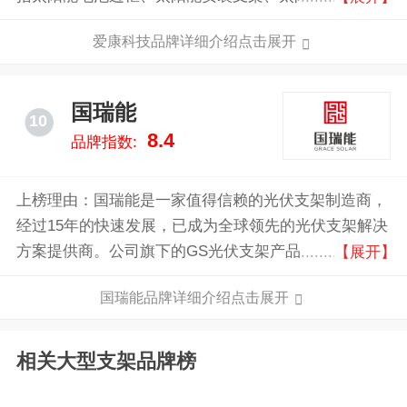
（组件）、电力销售。公司是国内首家光伏配件上市企
爱康科技品牌详细介绍点击展开
业。
国瑞能
10
8.4
品牌指数:
上榜理由：国瑞能是一家值得信赖的光伏支架制造商，
经过15年的快速发展，已成为全球领先的光伏支架解决
方案提供商。公司旗下的GS光伏支架产品在全球市场
【展开】
占有率位居前五，特别是在日本市场排名第一。截至目
国瑞能品牌详细介绍点击展开
前，国瑞能的全球累计装机量已达到33GW，年产能高
达10GW，业务覆盖日本、美国、澳大利亚、欧洲、中
东非洲、东南亚等100多个国家和地区，成功安装了数
相关大型支架品牌榜
百个特大型项目。