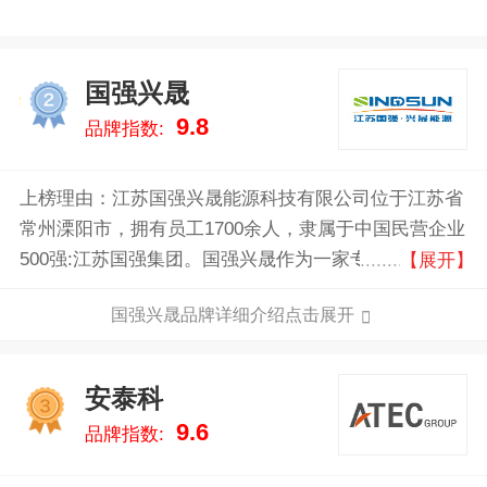
国强兴晟
2
9.8
品牌指数:
上榜理由：江苏国强兴晟能源科技有限公司位于江苏省
常州溧阳市，拥有员工1700余人，隶属于中国民营企业
500强:江苏国强集团。国强兴晟作为一家专注于提供全
【展开】
球先进的智能光伏跟踪支架系统解决方案及智能制造的
国强兴晟品牌详细介绍点击展开
服务商，是服务于全球清洁能源的科技型企业，致力于
推动能源变革，不断优化能源基础设施和材料的应用，
构建人类更美好的未来，至今已累计生产和安装光伏支
安泰科
3
架系统超60GW。
9.6
品牌指数: