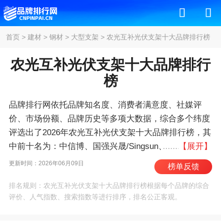
首页
>
建材
>
钢材
>
大型支架
>
农光互补光伏支架十大品牌排行榜
农光互补光伏支架十大品牌排行
榜
品牌排行网依托品牌知名度、消费者满意度、社媒评
价、市场份额、品牌历史等多项大数据，综合多个纬度
评选出了2026年农光互补光伏支架十大品牌排行榜，其
中前十名为：中信博、国强兴晟/Singsun、安泰
【展开】
科/ATEC、天合跟踪/TrinaTracker、金海新源/KSNR、
更新时间：2026年06月09日
榜单反馈
清源股份、帷盛/Versolsolar、迈贝特/MIBET、爱康科
排名规则：农光互补光伏支架十大品牌排行榜根据每个品牌的综合
技、国瑞能 。我们致力于用最真实的数据告诉您农光
评价、人气指数、搜索指数等进行排序，排名公正客观。
互补光伏支架什么牌子好，供您参考。