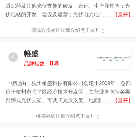
跟踪器及其他光伏支架的研发、设计、生产和销售；光
伏电站的开发、建设及运营；光伏电力电子产品的研
【展开】
发、生产和销售。其中，光伏支架业务的主要产品为：
清源股份品牌详细介绍点击展开
地面光伏支架和屋顶光伏支架产品；光伏电站开发及建
设业务的主要产品或服务包括：光伏电站工程服务、光
伏电站转让和光伏电站发电；光伏电力电子主要产品包
帷盛
7
括：光伏并网逆变器、光伏汇流箱等。 公司分别
8.8
品牌指数:
于2013年及2014年获得了PVP365评选的光伏支架企业
20强的第一名及第四名，2014年获得索比光伏网“光能
杯最放心支架企业”大奖。
上榜理由：杭州帷盛科技有限公司创建于2009年，总部
位于杭州市临平区经济技术开发区，主营业务包括各类
跟踪式光伏支架、可调式光伏支架、地面固定式光伏支
【展开】
架、建筑附着式光伏支架、光电建筑支架、柔性光伏支
帷盛品牌详细介绍点击展开
架、光伏智能清扫、建筑支吊架和分布式电站开发等，
系亚太地区最大的光伏支架专业生产厂家之一。