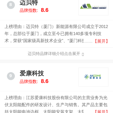
迈贝特
8
8.6
品牌指数:
上榜理由：迈贝特（厦门）新能源有限公司成立于2012
年，总部位于厦门，成立至今已拥有140多项专利技
术，荣获“国家级高新技术企业”、“厦门科技小巨人领军
【展开】
企业”等称号，相继通过了AS/NZS1170, TUV, MCS, UL
迈贝特品牌详细介绍点击展开
和SGS等认证，拥有自主知识产权，始终致力于推动光
伏支架行业的健康发展！
爱康科技
9
8.6
品牌指数:
上榜理由：江苏爱康科技股份有限公司的主营业务为光
伏太阳能配件的研发设计、生产与销售。其产品主要包
括太阳能电池边框、太阳能安装支架、太阳能电池板
【展开】