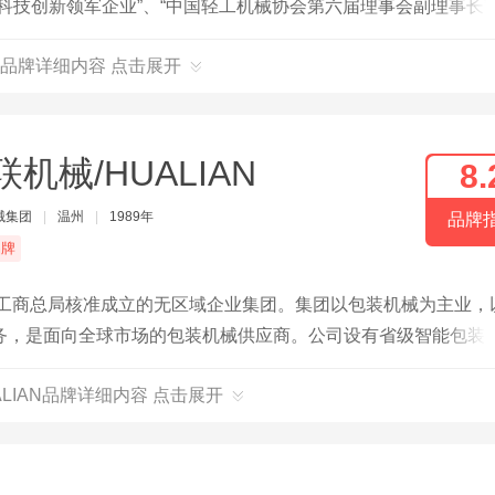
科技创新领军企业”、“中国轻工机械协会第六届理事会副理事长”
业企业的技术水平，并已逐步具备与国际主导企业竞争的实力。
品牌详细内容 点击展开
联机械/HUALIAN
8.
械集团
|
温州
|
1989年
品牌
品牌
家工商总局核准成立的无区域企业集团。集团以包装机械为主业，
务，是面向全球市场的包装机械供应商。公司设有省级智能包装
两个大型生产基地，占地十万多平方米，自第一台“华联牌”连
ALIAN品牌详细内容 点击展开
生产的产品有7大板块200多品种，年生产销售超10万台套各类
中国包装行业百强”和“中国包装机械行业30强”企业，并连续多年