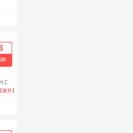
8
指数
料工
务需
【展开】