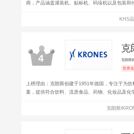
商，产品涵盖灌装机、贴标机、码垛机以及包装和
KHS
克
4
克朗斯
世界
上榜理由：克朗斯创建于1951年德国，专注于为
案，提供符合饮料、流质食品、药物、化妆品及化
力。
克朗斯/KR