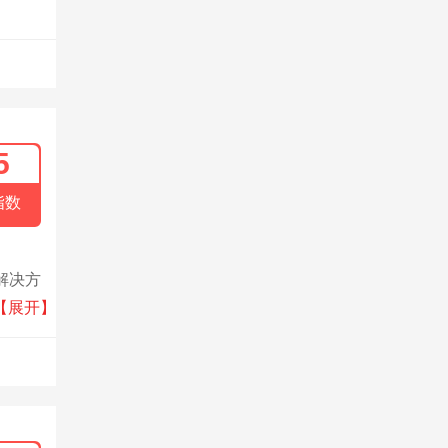
5
指数
解决方
划能
【展开】