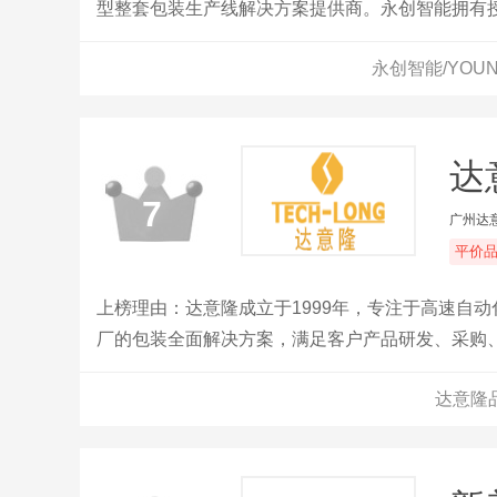
型整套包装生产线解决方案提供商。永创智能拥有授权
永创智能/YOU
达
7
广州达
平价
上榜理由：达意隆成立于1999年，专注于高速自
厂的包装全面解决方案，满足客户产品研发、采购
求。
达意隆