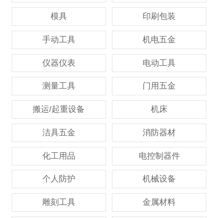
模具
印刷包装
手动工具
机电五金
仪器仪表
电动工具
测量工具
门用五金
搬运/起重设备
机床
洁具五金
消防器材
化工用品
电控制器件
个人防护
机械设备
雕刻工具
金属材料