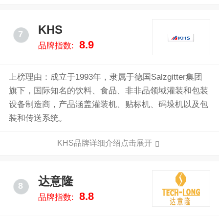
KHS
7
8.9
品牌指数:
上榜理由：成立于1993年，隶属于德国Salzgitter集团
旗下，国际知名的饮料、食品、非非品领域灌装和包装
设备制造商，产品涵盖灌装机、贴标机、码垛机以及包
装和传送系统。
KHS品牌详细介绍点击展开
达意隆
8
8.8
品牌指数: