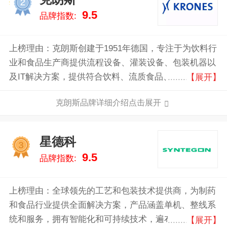
2
9.5
品牌指数:
上榜理由：克朗斯创建于1951年德国，专注于为饮料行
业和食品生产商提供流程设备、灌装设备、包装机器以
及IT解决方案，提供符合饮料、流质食品、药物、化妆
【展开】
品及化学品灌装包装需求的全套生产线设备，同时拥有
克朗斯品牌详细介绍点击展开
整体生产厂房规划能力。
星德科
3
9.5
品牌指数:
上榜理由：全球领先的工艺和包装技术提供商，为制药
和食品行业提供全面解决方案，产品涵盖单机、整线系
统和服务，拥有智能化和可持续技术，遍布全球15多个
【展开】