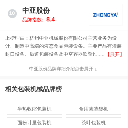
机器人、智能立体仓库等成套智能装备及全面解决方
中亚股份
10
案。
8.4
品牌指数:
上榜理由：杭州中亚机械股份有限公司主营业务为设
计、制造中高端的液态食品包装设备。主要产品有灌装
封口设备、后道包装设备及中空容器吹塑设备。公司先
【展开】
后被授予“科技创新领军企业”、“中国轻工机械协会第六
中亚股份品牌详细介绍点击展开
届理事会副理事长”的荣誉称号。公司部分设备已经达
到或者接近国际同行业企业的技术水平，并已逐步具备
与国际主导企业竞争的实力。凭借良好的性价比优势，
相关包装机械品牌榜
在国内市场实现进口替代。
半热收缩包装机
食用菌装袋机
面粉计量包装机
茶叶包装机