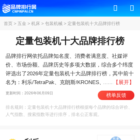
首页
>
五金
>
机床
>
包装机械
>
定量包装机十大品牌排行榜
定量包装机十大品牌排行榜
品牌排行网依托品牌知名度、消费者满意度、社媒评
价、市场份额、品牌历史等多项大数据，综合多个纬度
评选出了2026年定量包装机十大品牌排行榜，其中前十
名为：利乐/TetraPak、克朗斯/KRONES、星德
【展开】
科/SYNTEGON、西得乐/Sidel、鑫空、永创智
更新时间：2026年06月09日
榜单反馈
能/YOUNGSUN、KHS、达意隆、新美星/Newamstar、
排名规则：定量包装机十大品牌排行榜根据每个品牌的综合评价、
中亚股份 。我们致力于用最真实的数据告诉您定量包
人气指数、搜索指数等进行排序，排名公正客观。
装机什么牌子好，供您参考。