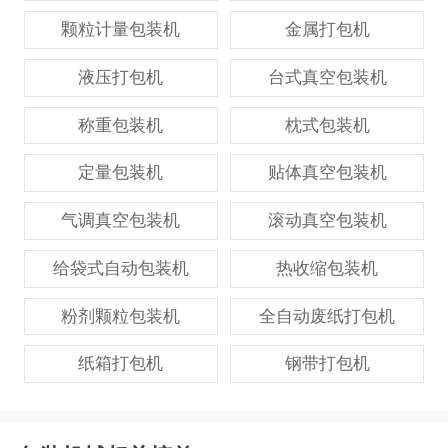
颗粒计量包装机
金属打包机
液压打包机
台式真空包装机
称重包装机
枕式包装机
定量包装机
贴体真空包装机
气调真空包装机
滚动真空包装机
给袋式自动包装机
热收缩包装机
粉剂颗粒包装机
全自动废纸打包机
纸箱打包机
钢带打包机