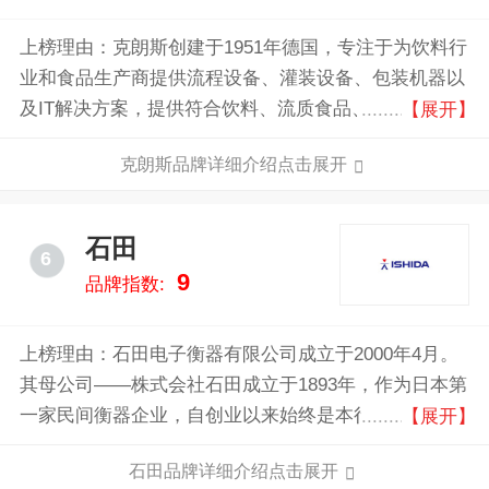
上榜理由：克朗斯创建于1951年德国，专注于为饮料行
业和食品生产商提供流程设备、灌装设备、包装机器以
及IT解决方案，提供符合饮料、流质食品、药物、化妆
【展开】
品及化学品灌装包装需求的全套生产线设备，同时拥有
克朗斯品牌详细介绍点击展开
整体生产厂房规划能力。
石田
6
9
品牌指数:
上榜理由：石田电子衡器有限公司成立于2000年4月。
其母公司――株式会社石田成立于1893年，作为日本第
一家民间衡器企业，自创业以来始终是本行业的先锋，
【展开】
在改革创新方面不遗余力，因而取得了巨大的成果。
石田品牌详细介绍点击展开
石田是制造称重和包装设备的龙头企业，产品广泛用于