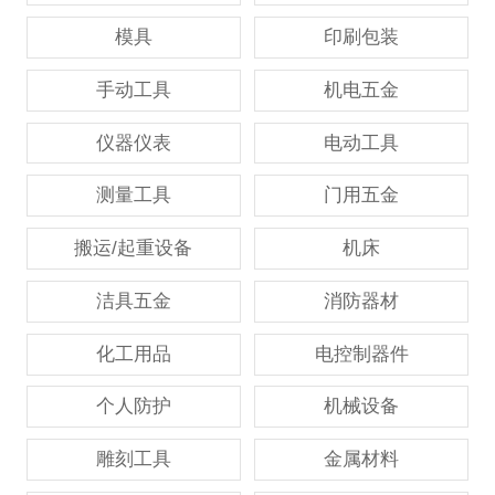
模具
印刷包装
手动工具
机电五金
仪器仪表
电动工具
测量工具
门用五金
搬运/起重设备
机床
洁具五金
消防器材
化工用品
电控制器件
个人防护
机械设备
雕刻工具
金属材料