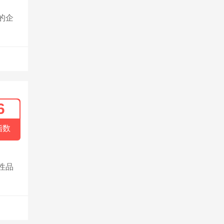
的企
6
指数
性品