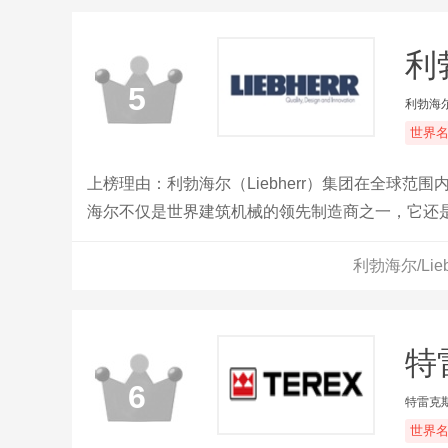
利勃
5
利勃海尔
世界
上榜理由：利勃海尔（Liebherr）集团在全球
海尔不仅是世界建筑机械的领先制造商之一，它还
利勃海尔/Li
特
6
特雷克
世界