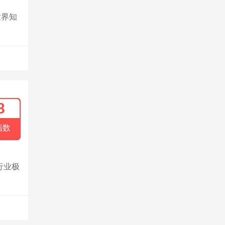
世界知
8
指数
行业极