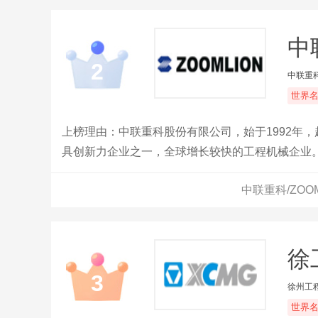
中
2
中联重
世界
上榜理由：中联重科股份有限公司，始于1992年
具创新力企业之一，全球增长较快的工程机械企业
中联重科/ZOO
徐
3
徐州工
世界