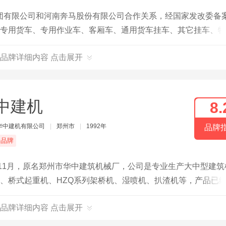
团有限公司和河南奔马股份有限公司合作关系，经国家发改委备
，专用货车、专用作业车、客厢车、通用货车挂车、其它挂车、
品牌详细内容 点击展开
中建机
8.
华中建机有限公司
|
郑州市
|
1992年
品牌
端品牌
年11月，原名郑州市华中建筑机械厂，公司是专业生产大中型建筑
、桥式起重机、HZQ系列架桥机、湿喷机、扒渣机等，产品已
水利、水电、高速公路、桥梁架设工程，是大中型建筑工程之优
品牌详细内容 点击展开