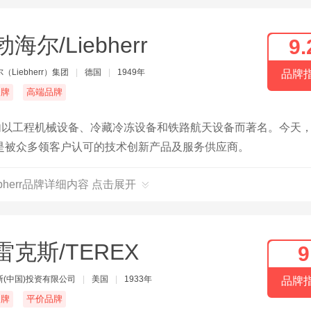
海尔/Liebherr
9.
（Liebherr）集团
|
德国
|
1949年
品牌
名牌
高端品牌
范围内以工程机械设备、冷藏冷冻设备和铁路航天设备而著名。今天
是被众多领客户认可的技术创新产品及服务供应商。
ebherr品牌详细内容 点击展开
雷克斯/TEREX
9
斯(中国)投资有限公司
|
美国
|
1933年
品牌
名牌
平价品牌