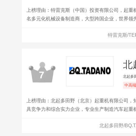
上榜理由：特雷克斯（中国）投资有限公司，起重机
名多元化机械设备制造商，大型跨国企业，世界领
特雷克斯/T
北
7
北起多
中高
上榜理由：北起多田野（北京）起重机有限公司，
具竞争力和综合实力企业，专业生产制造汽车起重
北起多田野/BQ.