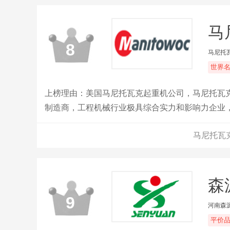
马
8
马尼托
世界
上榜理由：美国马尼托瓦克起重机公司，马尼托瓦克
制造商，工程机械行业极具综合实力和影响力企业
马尼托瓦
森
9
河南森
平价