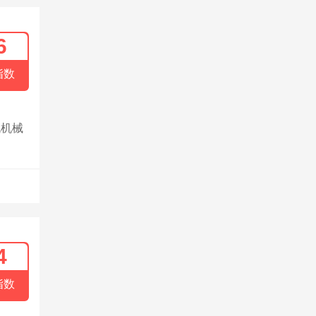
6
指数
机机械
4
指数