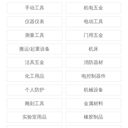
手动工具
机电五金
仪器仪表
电动工具
测量工具
门用五金
搬运/起重设备
机床
洁具五金
消防器材
化工用品
电控制器件
个人防护
机械设备
雕刻工具
金属材料
实验室用品
橡胶制品