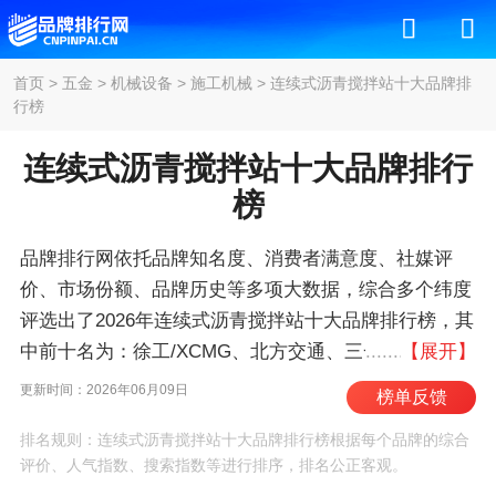
首页
>
五金
>
机械设备
>
施工机械
>
连续式沥青搅拌站十大品牌排
行榜
连续式沥青搅拌站十大品牌排行
榜
品牌排行网依托品牌知名度、消费者满意度、社媒评
价、市场份额、品牌历史等多项大数据，综合多个纬度
评选出了2026年连续式沥青搅拌站十大品牌排行榜，其
中前十名为：徐工/XCMG、北方交通、三一重
【展开】
工/SANY、山推/Shantui、陕西建设、华通动力、中交
更新时间：2026年06月09日
榜单反馈
西筑、鑫天地重工、陆德筑机、南方路机/NFLG 。我们
排名规则：连续式沥青搅拌站十大品牌排行榜根据每个品牌的综合
致力于用最真实的数据告诉您连续式沥青搅拌站什么牌
评价、人气指数、搜索指数等进行排序，排名公正客观。
子好，供您参考。