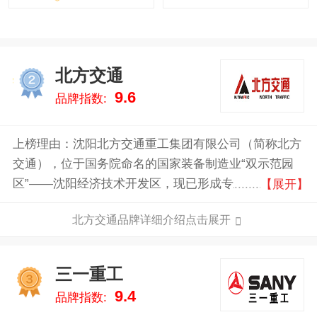
北方交通
2
9.6
品牌指数:
上榜理由：沈阳北方交通重工集团有限公司（简称北方
交通），位于国务院命名的国家装备制造业“双示范园
区”——沈阳经济技术开发区，现已形成专业从事煤炭
【展开】
矿冶机械、道路筑养护机械、工程建设机械、工程车辆
北方交通品牌详细介绍点击展开
制造四大产业方向的大型集团化企业。
三一重工
3
9.4
品牌指数: