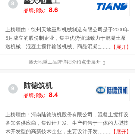
鑫天地重工
8
8.6
品牌指数:
上榜理由：徐州天地重型机械制造有限公司是于2000年
5月成立的股份制企业，集中优势资源致力于混凝土泵
送机械、混凝土搅拌输送机械、商品混凝土搅拌站、干
【展开】
粉砂浆站系列产品和随车起重机系列产品、高空作业车
鑫天地重工品牌详细介绍点击展开
系列产品的研发及制造。
陆德筑机
9
8.4
品牌指数:
上榜理由：河南陆德筑机股份有限公司，混凝土搅拌设
备知名供应商，集设计开发、生产销售于一体的大型技
术开发型的高新技术企业，主要设计开发、生产、销售
【展开】