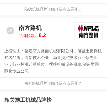
筑路机械与公路养护机械，下设两个分公司：南阳市高
陆德筑机品牌详细介绍点击展开
新民营工业园开发有限公司、天津陆德筑路机械有限公
司。
南方路机
10
8.2
品牌指数:
上榜理由：福建南方路面机械有限公司，混凝土搅拌机
知名品牌，高新技术企业，沥青搅拌技术行业领先企
业，行业标准起草单位，搅拌机械设备研发/制造型国
际化专业公司。
南方路机品牌详细介绍点击展开
相关施工机械品牌榜