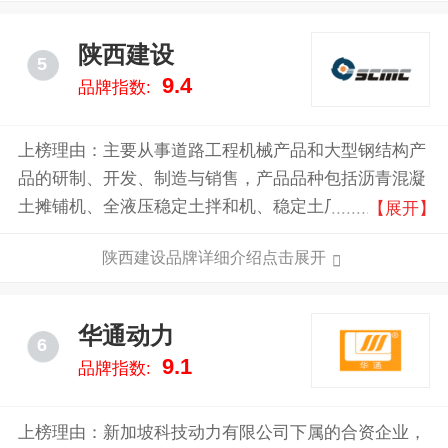
陕西建设
5
9.4
品牌指数:
上榜理由：主要从事道路工程机械产品和大型钢结构产
品的研制、开发、制造与销售，产品品种包括沥青混凝
土摊铺机、全液压稳定土拌和机、稳定土厂拌设备、路
【展开】
面铣刨机、翻斗车、改性沥青设备等，其中主导产品大
陕西建设品牌详细介绍点击展开
型沥青混凝土摊铺机和稳定土拌和机目前在国内市场居
同行业首位。
华通动力
6
9.1
品牌指数:
上榜理由：新加坡科技动力有限公司下属的合资企业，