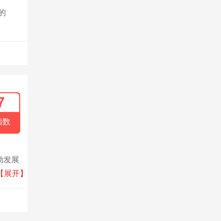
的
7
指数
勃发展
务、影
【展开】