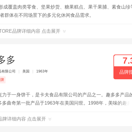
已形成覆盖肉类零食、坚果炒货、糖果糕点、果干果脯、素食山珍
消费者群体在不同场景下的多元化休闲食品需求。
STORE品牌详细内容 点击展开
多多
7.
品有限公司
|
美国
|
1963年
品牌
品牌
克力于一身饼干，是卡夫食品有限公司的产品之一。趣多多产品
曲奇第一批产品于1963年在美国问世。1998年，美味的趣
004年咖啡新口味上市；2006年香橙口味全新上市。
品牌详细内容 点击展开