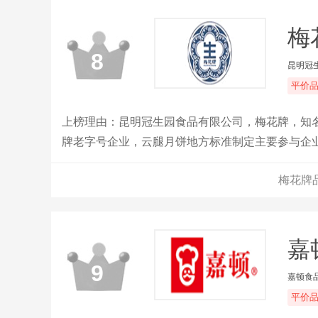
梅
8
昆明冠
平价
上榜理由：昆明冠生园食品有限公司，梅花牌，知名
牌老字号企业，云腿月饼地方标准制定主要参与企
梅花牌
嘉顿
9
嘉顿食
平价