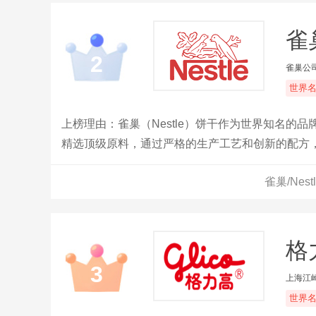
雀巢
2
雀巢公
世界
上榜理由：雀巢（Nestle）饼干作为世界知名
精选顶级原料，通过严格的生产工艺和创新的配方
雀巢/Ne
格力
3
上海江
世界