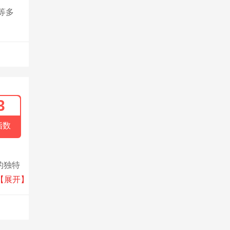
等多
3
指数
的独特
多多曲
【展开】