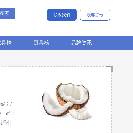
联系我们
我要反馈
家具榜
厨具榜
品牌资讯
选出了
鸡标、品香
子制品什