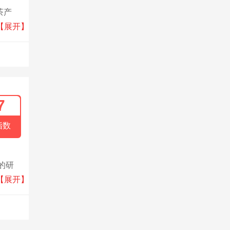
茶产
元化民
【展开】
7
指数
的研
在国内
【展开】