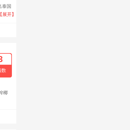
名泰国
即食
【展开】
3
指数
榨椰