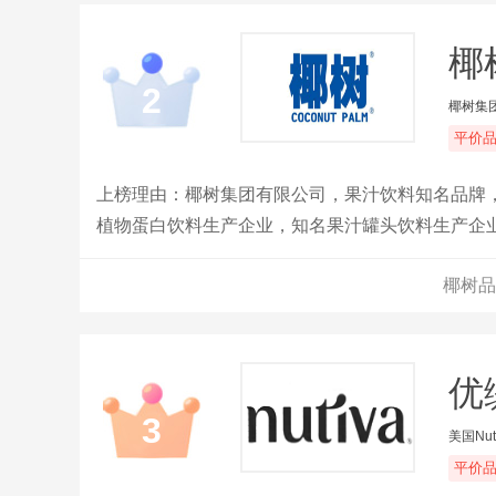
椰
2
椰树集
平价
上榜理由：椰树集团有限公司，果汁饮料知名品牌，
植物蛋白饮料生产企业，知名果汁罐头饮料生产企
椰树品
优缇
3
美国Nut
平价