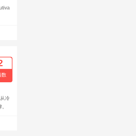
iva
2
指数
，从冷
牌。