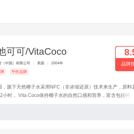
可可/VitaCoco
8.
资（中国）有限公司
|
美国
|
2004年
品牌
名牌
平价品牌
国，旗下天然椰子水采用NFC（非浓缩还原）技术来生产，原料
时， Vita Coco保持椰子水的自然口感和营养，富含包括钾
团引进国内的健康饮品。