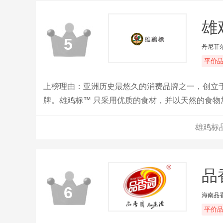
雄
5
丹尼菲
平价
上榜理由：亚洲历史最悠久的消费品牌之一，创立于
牌。雄鸡标™ 只采用优质的食材，并以天然的食
也获得全球的认可和认证。
雄鸡标
品
6
海南品
平价