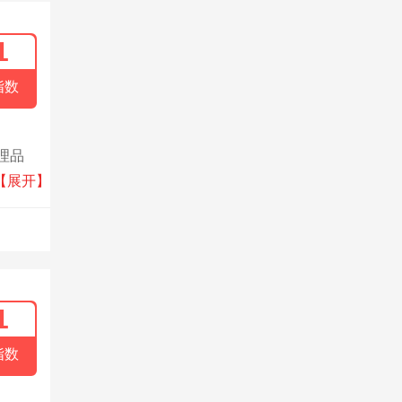
1
指数
理品
准，
【展开】
1
指数