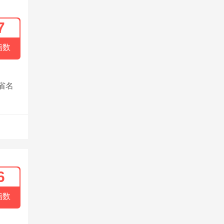
7
指数
省名
6
指数