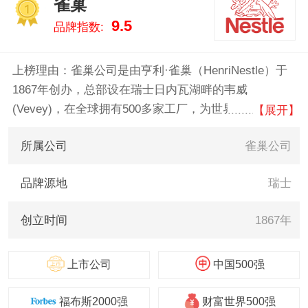
雀巢
数据告诉您休闲食品什么牌子
1
9.5
品牌指数:
好，供您参考。
上榜理由：雀巢公司是由亨利·雀巢（HenriNestle）于
1867年创办，总部设在瑞士日内瓦湖畔的韦威
(Vevey)，在全球拥有500多家工厂，为世界上最大的食
【展开】
品制造商。公司起源于瑞士，最初是以生产婴儿食品起
所属公司
雀巢公司
家，以生产巧克力棒和速溶咖啡闻名遐迩。旗下主营产
品有咖啡、葡萄糖补水液等。
品牌源地
瑞士
创立时间
1867年
上市公司
中国500强
福布斯2000强
财富世界500强