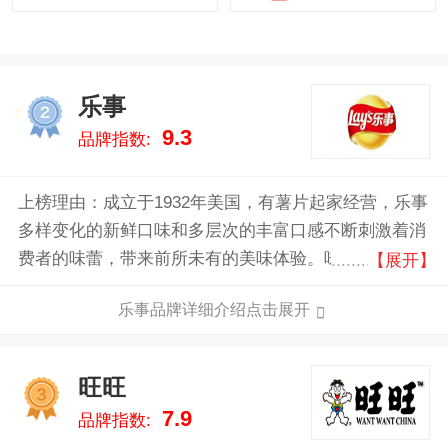
乐事
2
9.3
品牌指数:
上榜理由：成立于1932年美国，有薯片起家经营，乐事
多样变化的新鲜口味和多层次的丰富口感不断刺激着消
费者的味蕾，带来前所未有的美味体验。味觉的愉悦让
【展开】
消费者不知不觉嘴角上扬，快乐微笑。薄薄的土豆片上
乐事品牌详细介绍点击展开
实现“甜、咸、酸、辣、鲜”五味的和谐与多层次的口
感，展现了中国各地的美食滋味，不仅有上海的外婆红
烧肉味，还有四川的飘香麻辣锅味、广东的椒盐元宝虾
旺旺
3
味，更有中西美味激情混搭、颠覆传统的百事可乐鸡
7.9
品牌指数:
味!