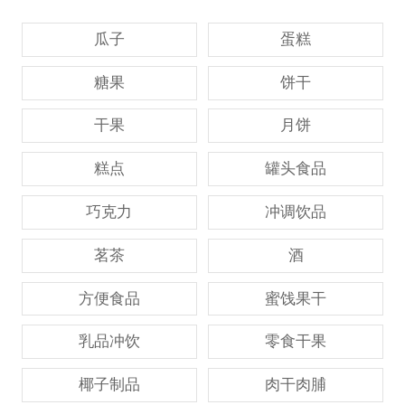
瓜子
蛋糕
糖果
饼干
干果
月饼
糕点
罐头食品
巧克力
冲调饮品
茗茶
酒
方便食品
蜜饯果干
乳品冲饮
零食干果
椰子制品
肉干肉脯