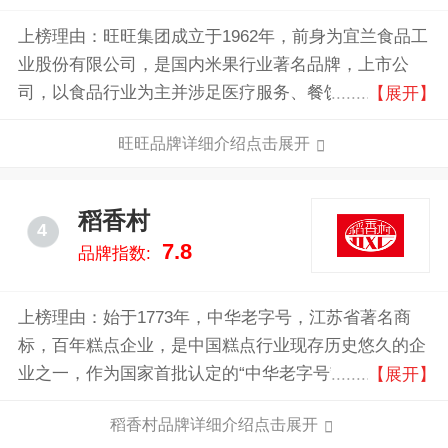
上榜理由：旺旺集团成立于1962年，前身为宜兰食品工
业股份有限公司，是国内米果行业著名品牌，上市公
司，以食品行业为主并涉足医疗服务、餐饮连锁、农
【展开】
业、酒店、房地产等领域的大型企业。
旺旺品牌详细介绍点击展开
稻香村
4
7.8
品牌指数:
上榜理由：始于1773年，中华老字号，江苏省著名商
标，百年糕点企业，是中国糕点行业现存历史悠久的企
业之一，作为国家首批认定的“中华老字号”及驰名中外
【展开】
的“稻香村”品牌创立者，历经两个多世纪的发展，一代
稻香村品牌详细介绍点击展开
代稻香村人的传承与创新，已成为闻名中外的大型现代