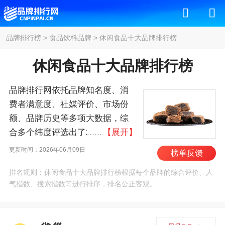
品牌排行榜
>
食品饮料品牌
>
休闲食品十大品牌排行榜
休闲食品十大品牌排行榜
品牌排行网依托品牌知名度、消
费者满意度、社媒评价、市场份
额、品牌历史等多项大数据，综
合多个纬度评选出了2026年休闲
【展开】
食品十大品牌排行榜，其中前十
更新时间：2026年06月09日
榜单反馈
名为：雀巢/Nestle、乐事/Lays、
排名规则：休闲食品十大品牌排行榜根据每个品牌的综合评价、人
旺旺、稻香村/DXC、康师傅、不
气指数、搜索指数等进行排序，排名公正客观。
二家/FUJIYA、洽洽、太
古/Taikoo、三只松鼠、上好
佳/Oishi 。我们致力于用最真实的