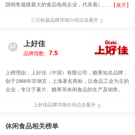
国销售规模最大的食品电商企业，代表着天然，新鲜以
【展开】
及非过度加工。独创9OFS用户体验，取料原产地，全
三只松鼠品牌详细介绍点击展开
程最新鲜，极致优服务。其主营业务覆盖了坚果、肉
脯、鸭胗、果干、膨化等全品类休闲零食。
上好佳
10
7.5
品牌指数:
上榜理由：上好佳（中国）有限公司，糖果知名品牌，
创于1966年菲律宾，上海著名商标，以食品工业为主的
企业，专注于薯片、糖果等休闲食品的生产及销售。
上好佳品牌详细介绍点击展开
休闲食品相关榜单