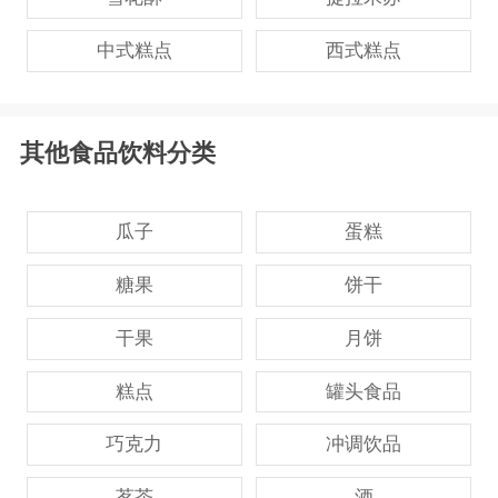
中式糕点
西式糕点
其他食品饮料分类
瓜子
蛋糕
糖果
饼干
干果
月饼
糕点
罐头食品
巧克力
冲调饮品
茗茶
酒