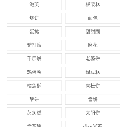
泡芙
板栗糕
烧饼
面包
蛋挞
甜甜圈
驴打滚
麻花
千层饼
老婆饼
鸡蛋卷
绿豆糕
榴莲酥
肉松饼
酥饼
雪饼
芡实糕
太阳饼
雪花酥
提拉米苏