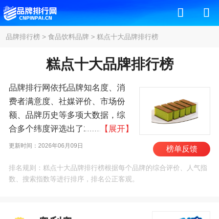
品牌排行榜
>
食品饮料品牌
>
糕点十大品牌排行榜
糕点十大品牌排行榜
品牌排行网依托品牌知名度、消
费者满意度、社媒评价、市场份
额、品牌历史等多项大数据，综
合多个纬度评选出了2026年糕点
【展开】
十大品牌排行榜，其中前十名
更新时间：2026年06月09日
榜单反馈
为：奥利奥/Oreo、宾堡/Bimbo、
排名规则：糕点十大品牌排行榜根据每个品牌的综合评价、人气指
知味观、曹祥泰、乔家栅、
数、搜索指数等进行排序，排名公正客观。
ORION、凯司令、北京稻香村、
元朗荣华/WINGWAH、奇
华/Keewah 。我们致力于用最真