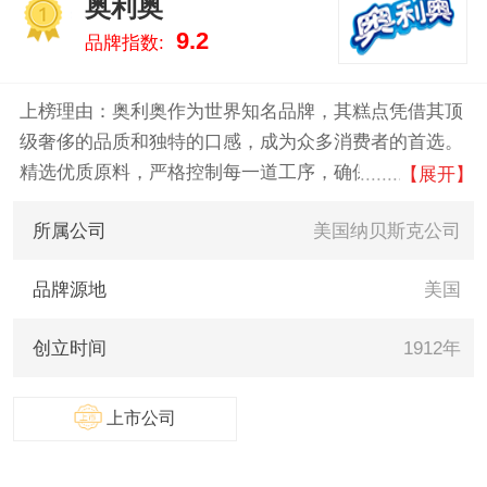
奥利奥
实的数据告诉您糕点什么牌子
1
9.2
品牌指数:
好，供您参考。
上榜理由：奥利奥作为世界知名品牌，其糕点凭借其顶
级奢侈的品质和独特的口感，成为众多消费者的首选。
精选优质原料，严格控制每一道工序，确保每一口都能
【展开】
带来极致的味觉享受。经典的黑白配色和浓郁的巧克力
所属公司
美国纳贝斯克公司
味道，既满足了视觉上的美感，又满足了味蕾的期待。
品牌源地
美国
创立时间
1912年
上市公司