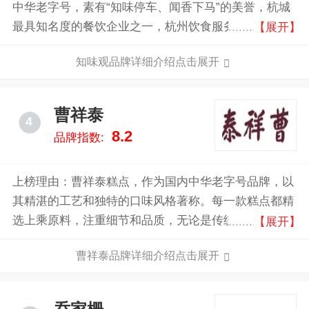
中华老字号，素有“知味停车、闻香下马”的美誉，杭城
最具知名度的餐饮企业之一，杭州饮食服务集团下属大
【展开】
型现代化餐饮企业。
知味观品牌详细介绍点击展开
曹祥泰
4
8.2
品牌指数:
上榜理由：曹祥泰糕点，作为国内中华老字号品牌，以
其精湛的工艺和独特的口味风格著称。每一款糕点都精
选上乘原料，注重细节和品质，无论是传统经典还是创
【展开】
新口味，都能带来卓越的味觉享受。无论是自我奖励还
曹祥泰品牌详细介绍点击展开
是馈赠他人，都能彰显您的品味和选择。选择曹祥泰，
您将享受到的不仅是美味，更是一场品质生活的完美体
验。