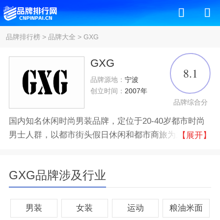
品牌排行榜
>
品牌大全
>
GXG
GXG
8.1
品牌源地：
宁波
创立时间：
2007年
品牌综合分
国内知名休闲时尚男装品牌，定位于20-40岁都市时尚
男士人群，以都市街头假日休闲和都市商旅为主的风
【展开】
格，打造传统与流行相融合为基调，从时尚点滴感触中
汲取灵感，基于对年轻状态与精致生活追求的同时，通
GXG品牌涉及行业
过利落合身的剪裁，配合考究的色彩比例，用当下流行
的设计语言及元素，结合高品质面料和创新的工艺手法
为新一代亚洲年轻男士营造别致、潮流、优质的美学着
男装
女装
运动
粮油米面
装形态。