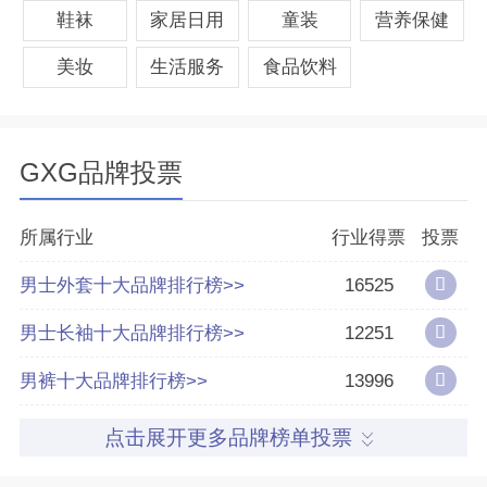
鞋袜
家居日用
童装
营养保健
品牌认证
十大
优质
美妆
生活服务
食品饮料
所属公司
宁波合和杰斯卡服饰有限公司
GXG品牌投票
分享量
20
好评率
81%
所属行业
行业得票
投票
男士外套十大品牌排行榜>>
16525
参与榜单数
66个
男士长袖十大品牌排行榜>>
12251
得票数
552788
男裤十大品牌排行榜>>
13996
点击展开更多品牌榜单投票