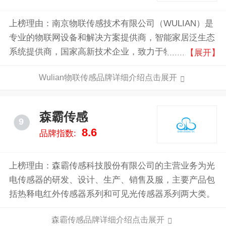
上榜理由：南京物联传感技术有限公司（WULIAN）是
专业的物联网设备和解决方案提供商，智能家居泛生态
系统提供商，国家高新技术企业，致力于物联网智能家
【展开】
居技术创新和应用。公司在南京、深圳设有研发中心，
Wulian物联传感品牌详细介绍点击展开
研发人员占比55%，已获国家/国际发明专利共88项，
实用新专利80项。已构建覆盖从传感器、控制器到云计
算、雾计算、雨计算等各种应用的智能家居产品生态体
森霸传感
9
系，自主研发产品超过200款，生态合作产品超过2000
8.6
品牌指数:
余款。
上榜理由：森霸传感科技股份有限公司的主营业务为光
电传感器的研发、设计、生产、销售及服，主要产品包
括热释电红外传感器系列和可见光传感器系列两大类。
森霸传感品牌详细介绍点击展开