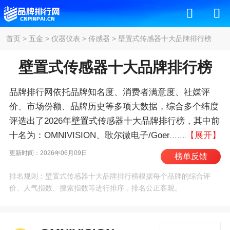
首页
>
五金
>
仪器仪表
>
传感器
>
壁置式传感器十大品牌排行榜
壁置式传感器十大品牌排行榜
品牌排行网依托品牌知名度、消费者满意度、社媒评
价、市场份额、品牌历史等多项大数据，综合多个纬度
评选出了2026年壁置式传感器十大品牌排行榜，其中前
十名为：OMNIVISION、歌尔微电子/Goermicro、士兰
【展开】
微电子/Silan、汉威/Hanwei、格科微、华润微电子、瑞
更新时间：2026年06月09日
榜单反馈
声/AAC、Wulian物联传感、森霸传感、苏奥传感 。我
排名规则：壁置式传感器十大品牌排行榜根据每个品牌的综合评
们致力于用最真实的数据告诉您壁置式传感器什么牌子
价、人气指数、搜索指数等进行排序，排名公正客观。
好，供您参考。