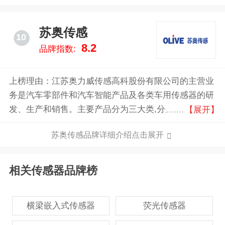
苏奥传感
10
8.2
品牌指数:
上榜理由：江苏奥力威传感高科股份有限公司的主营业
务是汽车零部件和汽车智能产品及各类车用传感器的研
发、生产和销售。主要产品分为三大类,分别为传感器
【展开】
及配件、燃油系统附件及汽车内饰件。公司自设立以
苏奥传感品牌详细介绍点击展开
来,一直从事汽车油位传感器的研发、制造及销售,迄今
已有20余年的汽车油位传感器行业专业经验,是国内最
大的汽车油位传感器生产厂家之一。公司是国内汽车油
相关传感器品牌榜
位传感器领域技术先进、市场占有率较高的高新技术企
业。
横梁嵌入式传感器
荧光传感器