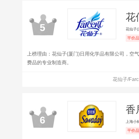
花仙
5
花仙子
平价
上榜理由：花仙子(厦门)日用化学品有限公司，空
费品的专业制造商。
花仙子/Fa
香居
6
上海小
平价