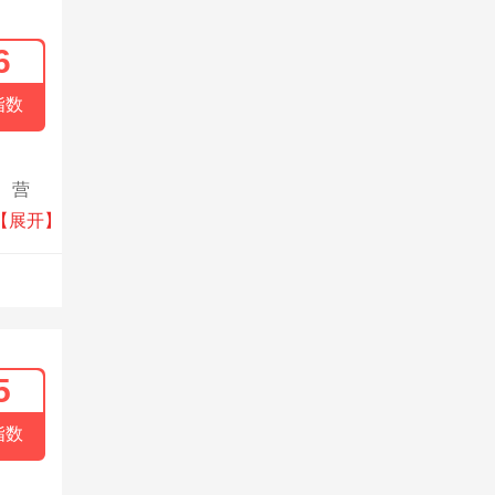
6
指数
、营
，公司
【展开】
5
指数