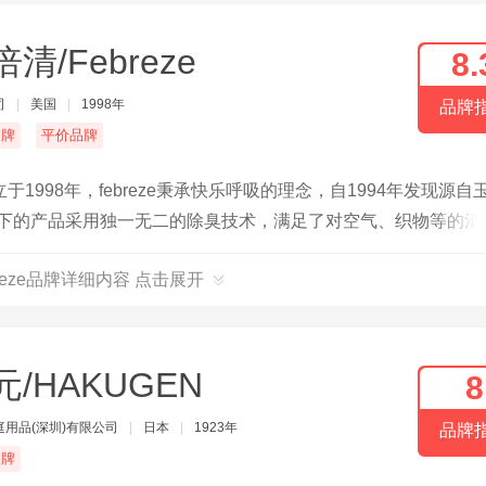
清/Febreze
8.
司
|
美国
|
1998年
品牌
名牌
平价品牌
998年，febreze秉承快乐呼吸的理念，自1994年发现源自
e旗下的产品采用独一无二的除臭技术，满足了对空气、织物等的清
剂、汽车香水、除臭剂等产品。
reze品牌详细内容 点击展开
元/HAKUGEN
8
庭用品(深圳)有限公司
|
日本
|
1923年
品牌
品牌