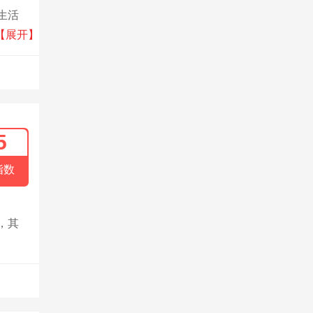
生活
居环境
【展开】
前景和
5
指数
，其