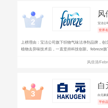
风倍
2
宝洁公
世界
上榜理由：宝洁公司旗下织物气味洁净剂品牌，创立于1
植物去异味技术后，一直坚持科技创新。febrez
求，现其产品包含有织物除菌剂、放置型空气清新
风倍清/Feb
白
3
白元家
平价