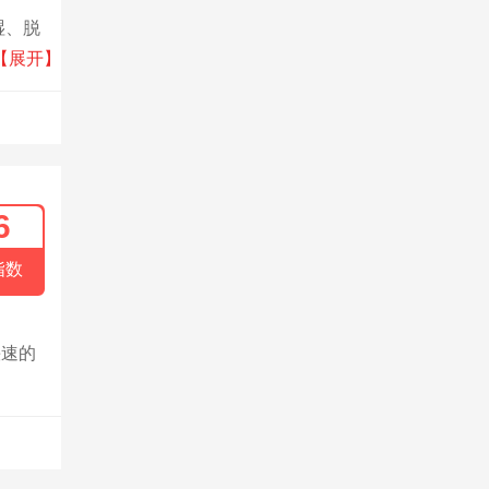
湿、脱
发展
【展开】
6
指数
快速的