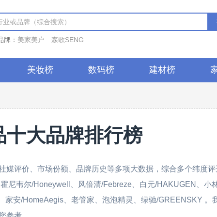
品牌：
美家美户
森歌SENG
美妆榜
数码榜
建材榜
品十大品牌排行榜
社媒评价、市场份额、品牌历史等多项大数据，综合多个纬度评
/Honeywell、风倍清/Febreze、白元/HAKUGEN、小
aday、家安/HomeAegis、老管家、泡泡精灵、绿驰/GREENSKY 
您参考。