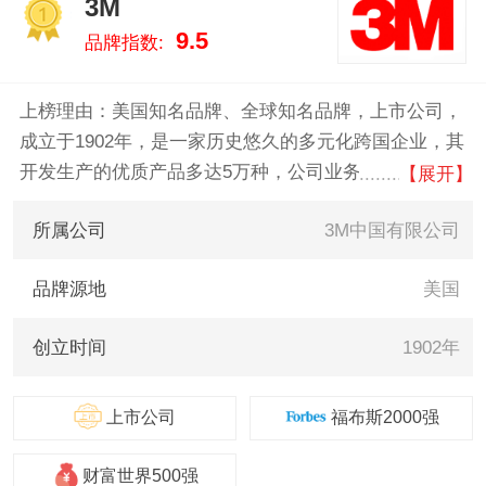
3M
力于用最真实的数据告诉您防护
1
9.5
品牌指数:
小件什么牌子好，供您参考。
上榜理由：美国知名品牌、全球知名品牌，上市公司，
成立于1902年，是一家历史悠久的多元化跨国企业，其
开发生产的优质产品多达5万种，公司业务方向包括通
【展开】
信、交通、工业、汽车、航天、航空、电子、电气、医
所属公司
3M中国有限公司
疗、建筑、文教办公及日用消费等诸多领域。
品牌源地
美国
创立时间
1902年
上市公司
福布斯2000强
财富世界500强