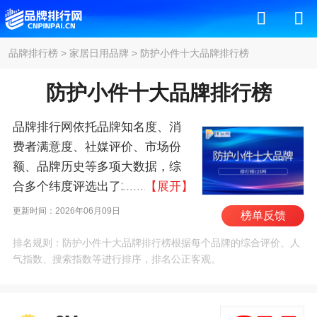
品牌排行榜
>
家居日用品牌
>
防护小件十大品牌排行榜
防护小件十大品牌排行榜
品牌排行网依托品牌知名度、消
费者满意度、社媒评价、市场份
额、品牌历史等多项大数据，综
合多个纬度评选出了2026年防护
【展开】
小件十大品牌排行榜，其中前十
更新时间：2026年06月09日
榜单反馈
名为：3M、稳健/Winner、奥美医
排名规则：防护小件十大品牌排行榜根据每个品牌的综合评价、人
疗、振德/ZD、袋鼠医
气指数、搜索指数等进行排序，排名公正客观。
生/DR.ROOS、英科医
疗/INTCO、朝美/CM、海氏海
诺、超亚、可孚/cofoe 。我们致