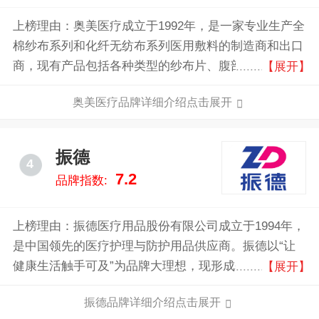
上榜理由：奥美医疗成立于1992年，是一家专业生产全
棉纱布系列和化纤无纺布系列医用敷料的制造商和出口
商，现有产品包括各种类型的纱布片、腹部垫、手术
【展开】
巾、牙科片、无纺布片、喉管片、不粘伤口垫及医疗组
奥美医疗品牌详细介绍点击展开
合包装、医用护垫等一次性医用敷料和器材。
振德
4
7.2
品牌指数:
上榜理由：振德医疗用品股份有限公司成立于1994年，
是中国领先的医疗护理与防护用品供应商。振德以“让
健康生活触手可及”为品牌大理想，现形成基础医用敷
【展开】
料、手术室感控、压力治疗与固定、造口与慢性伤口、
振德品牌详细介绍点击展开
家庭护理、个人防护六个产品大类格局。在国内拥有5