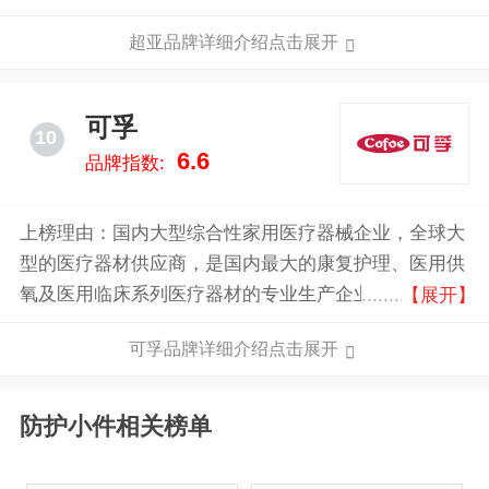
高新技术企业、河南省知识产权示范企业，是中国医疗
超亚品牌详细介绍点击展开
器械行业协会会员单位，河南省医疗器械商会、郑州医
疗器械行业协会的常务理事单位，郑州市电子商务协会
理事单位。
可孚
10
6.6
品牌指数:
上榜理由：国内大型综合性家用医疗器械企业，全球大
型的医疗器材供应商，是国内最大的康复护理、医用供
氧及医用临床系列医疗器材的专业生产企业，生产的产
【展开】
品共计50多个品种，近400余种规格，是国内同行业生
可孚品牌详细介绍点击展开
产企业中产品品种最丰富的企业之一。
防护小件相关榜单