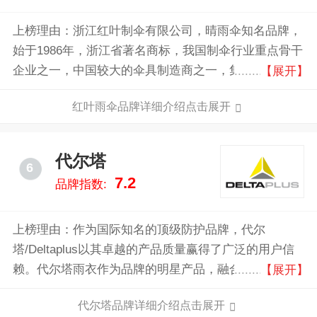
上榜理由：浙江红叶制伞有限公司，晴雨伞知名品牌，
始于1986年，浙江省著名商标，我国制伞行业重点骨干
企业之一，中国较大的伞具制造商之一，集设计、开
【展开】
发、制造于一体的伞具生产销售企业。
红叶雨伞品牌详细介绍点击展开
代尔塔
6
7.2
品牌指数:
上榜理由：作为国际知名的顶级防护品牌，代尔
塔/Deltaplus以其卓越的产品质量赢得了广泛的用户信
赖。代尔塔雨衣作为品牌的明星产品，融合了时尚与功
【展开】
能，充分体现了品牌对高端防护用品的理解与追求。其
代尔塔品牌详细介绍点击展开
雨衣采用先进的防水和透气材料，确保在恶劣天气条件