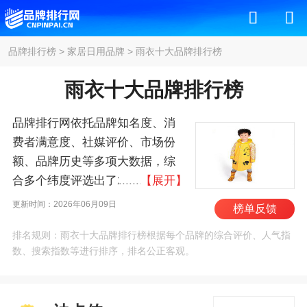
品牌排行榜
>
家居日用品牌
>
雨衣十大品牌排行榜
雨衣十大品牌排行榜
品牌排行网依托品牌知名度、消
费者满意度、社媒评价、市场份
额、品牌历史等多项大数据，综
合多个纬度评选出了2026年雨衣
【展开】
十大品牌排行榜，其中前十名
更新时间：2026年06月09日
榜单反馈
为：迪卡侬/Decathlon、天堂伞、
排名规则：雨衣十大品牌排行榜根据每个品牌的综合评价、人气指
日高/NIKKO、骆驼/CAMEL、红
数、搜索指数等进行排序，排名公正客观。
叶雨伞/HongYe、代尔
塔/Deltaplus、夏雨、雨盛、锐
泰、华海 。我们致力于用最真实