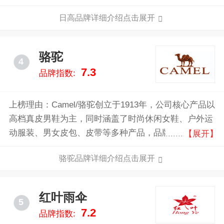
泳用品为主的大型港商独资企业。
日高品牌详细介绍点击展开
骆驼
4
7.3
品牌指数:
上榜理由：Camel/骆驼创立于1913年，公司核心产品以
高档真皮男鞋为主，同时涵盖了时尚休闲女鞋、户外运
动服装、男女皮包、皮带等多种产品，品牌崇尚“真生
【展开】
活，真舒服”的精神，充满着西沙曼舞的浪漫情怀，将
骆驼品牌详细介绍点击展开
漫漫旅途探索转变为轻松生活格调，坚持舒适至上的理
念。Camel/骆驼拥有4000多家线下实体店和专柜，随着
2010年Camel/骆驼全力全力进军电子商务渠道，骆驼男
红叶雨伞
5
鞋也成为了淘宝等分销平台上男鞋销量的第一品牌。
7.2
品牌指数: