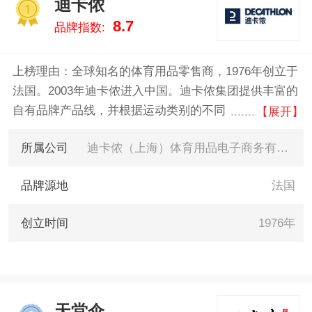
迪卡侬
的数据告诉您雨衣什么牌子好，
1
8.7
品牌指数:
供您参考。
上榜理由：全球知名的体育用品零售商，1976年创立于
法国。2003年迪卡侬进入中国。迪卡侬集团提供丰富的
自有品牌产品线，并根据运动类别的不同，目前拥有超
【展开】
过21个激情品牌，满足60种以上运动所需。从初学者到
所属公司
迪卡侬（上海）体育用品电子商务有限公司
专业运动爱好者，迪卡侬都能提供运动服饰、装备以及
各种创意类运动产品，其全产业链掌控的模式让其产品
品牌源地
法国
具有较高的性价比。
创立时间
1976年
天堂伞