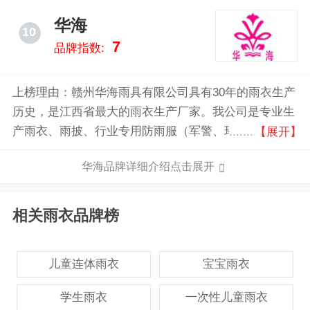
华海
10
7
品牌指数:
上榜理由：赣州华海雨具有限公司具有30年的雨衣生产
历史，是江西省最大的雨衣生产厂家。我公司是专业生
产雨衣、雨披、行业专用防雨服（军警、环卫、护路、
【展开】
邮政等），车罩等防雨制品的厂家。公司生产实力雄
华海品牌详细介绍点击展开
厚，自主品牌，贴牌加工，广告雨衣。公司可根据客户
需要定制雨衣。“华海”牌雨衣被评为“江西省著名商标”
。
相关雨衣品牌榜
儿童连体雨衣
宝宝雨衣
学生雨衣
一次性儿童雨衣