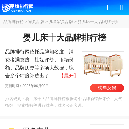
品牌排行榜
>
家具品牌
>
儿童家具品牌
>
婴儿床十大品牌排行榜
婴儿床十大品牌排行榜
品牌排行网依托品牌知名度、消
费者满意度、社媒评价、市场份
额、品牌历史等多项大数据，综
合多个纬度评选出了2026年婴儿
【展开】
床十大品牌排行榜，其中前十名
更新时间：2026年06月09日
榜单反馈
为：思多嘉儿/STOKKE、宜
排名规则：婴儿床十大品牌排行榜根据每个品牌的综合评价、人气
家/IKEA、好孩子/Goodbaby、
指数、搜索指数等进行排序，排名公正客观。
PICCI、葛莱/GRACO、NUNA、
boori、顾家家居、芙莱
莎/FLEXA、巧儿宜/JOIE 。我们