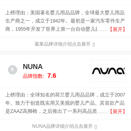
上榜理由：美国著名婴儿用品品牌，全球最大婴儿用品
生产商之一，成立于1942年。最初是一家汽车零件生产
商，1955年开发了世界上第一台自动婴儿摇椅，从此开
【展开】
始了Graco在婴儿用品领域的创新之旅，Graco以其创
葛莱品牌详细介绍点击展开
新、安全和耐用的产品闻名，涵盖了婴儿汽车座椅、推
车、旅行系统、高脚椅、游戏床等多种婴儿用品。
NUNA
6
7.6
品牌指数:
上榜理由：全球知名的荷兰婴儿用品品牌，成立于2007
年。致力于创造既实用又美观的婴儿产品。其首款产品
是ZAAZ高脚椅，之后推出了一系列高品质的婴儿推
【展开】
车、汽车座椅、婴儿摇椅、旅行床等，Nuna的产品以
NUNA品牌详细介绍点击展开
高标准的安全性和创新设计著称。它们经过严格测试，