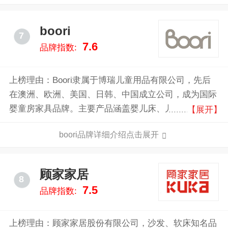
以确保符合最严格的国际安全标准，如美国的CPSIA标
准和欧洲的REACH和EN71标准。Nuna还采用环保材
boori
7
料，如获得OEKO-TEX®认证的有机棉和环保美利奴羊
7.6
品牌指数:
毛，这些材料对宝宝的健康和环境都有益。
上榜理由：Boori隶属于博瑞儿童用品有限公司，先后
在澳洲、欧洲、美国、日韩、中国成立公司，成为国际
婴童房家具品牌。主要产品涵盖婴儿床、儿童床、学习
【展开】
桌椅、衣柜等儿童与青少年家具。
boori品牌详细介绍点击展开
顾家家居
8
7.5
品牌指数:
上榜理由：顾家家居股份有限公司，沙发、软床知名品