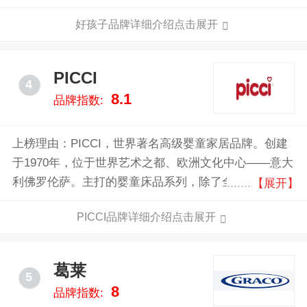
儿车尤受关注。在中国，集团主要使用自主品牌设计，
好孩子品牌详细介绍点击展开
生产以及销售产品，主要包括「gb好孩子」和「小龙哈
彼HappyDino」，他们都具有广泛的认知度和美誉度，
占有遥遥领先地位的市场份额。
PICCI
4
8.1
品牌指数:
上榜理由：PICCI，世界著名高级婴童家居品牌。创建
于1970年，位于世界艺术之都、欧洲文化中心——意大
利佛罗伦萨。主打的婴童床品系列，除了全部选用“贵
【展开】
族之木”榉木(在我国是二级重点保护植物)，和精湛的纯
PICCI品牌详细介绍点击展开
手工技艺，与其它婴童家具不同的是，在精致与实用之
外，拥有紧跟时代审美先锋潮流的时尚感，也因此一直
是世界球星、好莱坞明星、英国皇室等注重品质与时尚
葛莱
5
的群体中流行的婴童家居品牌。被誉为“婴儿床中的
8
品牌指数:
Gucci”。