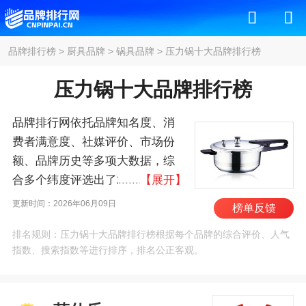
品牌排行榜
>
厨具品牌
>
锅具品牌
>
压力锅十大品牌排行榜
压力锅十大品牌排行榜
品牌排行网依托品牌知名度、消
费者满意度、社媒评价、市场份
额、品牌历史等多项大数据，综
合多个纬度评选出了2026年压力
【展开】
锅十大品牌排行榜，其中前十名
更新时间：2026年06月09日
榜单反馈
为：菲仕乐/FISSLER、福腾
排名规则：压力锅十大品牌排行榜根据每个品牌的综合评价、人气
宝/WMF、双立人/Zwilling、美
指数、搜索指数等进行排序，排名公正客观。
的/MIDEA、拉歌蒂尼/Lagostina、
苏泊尔/SUPOR、爱仕达/ASD、
小熊/Bear、弗欧/WOLL、双喜电