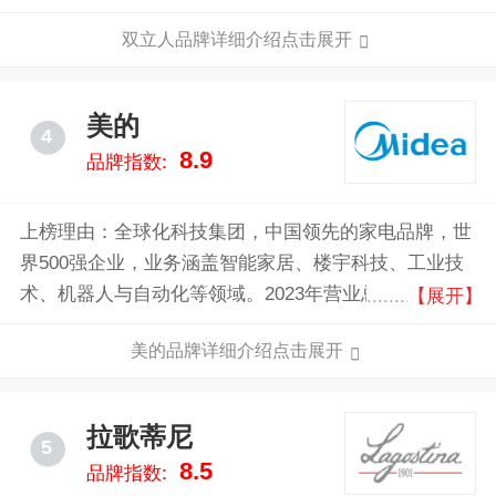
现代感，更在使用体验上无可匹敌。其独特的双层不锈
双立人品牌详细介绍点击展开
钢结构，保证了均匀的加热效果，让烹饪过程更加高效
和安全。
美的
4
8.9
品牌指数:
上榜理由：全球化科技集团，中国领先的家电品牌，世
界500强企业，业务涵盖智能家居、楼宇科技、工业技
术、机器人与自动化等领域。2023年营业总收入达到
【展开】
3737亿元人民币，产品远销200多个国家和地区，致力
美的品牌详细介绍点击展开
于通过科技创新提升全球用户的生活品质。
拉歌蒂尼
5
8.5
品牌指数: