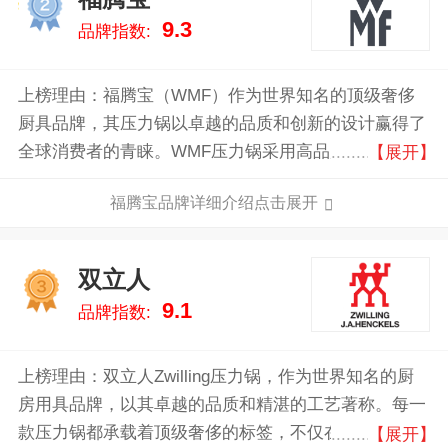
2
9.3
品牌指数:
上榜理由：福腾宝（WMF）作为世界知名的顶级奢侈
厨具品牌，其压力锅以卓越的品质和创新的设计赢得了
全球消费者的青睐。WMF压力锅采用高品质的不锈钢
【展开】
材质，确保耐用性和安全性，同时具备独特的快速加热
福腾宝品牌详细介绍点击展开
和高效节能功能，大大缩短烹饪时间。其先进的安全系
统和易于操作的设计，使得烹饪过程更加便捷和安心。
双立人
3
9.1
品牌指数:
上榜理由：双立人Zwilling压力锅，作为世界知名的厨
房用具品牌，以其卓越的品质和精湛的工艺著称。每一
款压力锅都承载着顶级奢侈的标签，不仅在设计上极具
【展开】