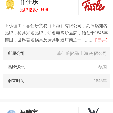
菲仕乐
器 。我们致力于用最真实的数据
1
9.6
品牌指数:
告诉您压力锅什么牌子好，供您
参考。
上榜理由：菲仕乐贸易（上海）有限公司，高压锅知名
品牌，餐具知名品牌，知名电陶炉品牌，始创于1845年
德国，世界著名锅具及厨具制造厂商之一，大型跨国企
【展开】
业集团，健康厨房新生活的倡导者和拥护者。
所属公司
菲仕乐贸易(上海)有限公司
品牌源地
德国
创立时间
1845年
福腾宝