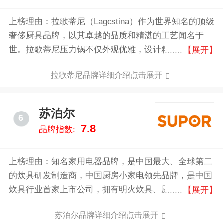
上榜理由：拉歌蒂尼（Lagostina）作为世界知名的顶级
奢侈厨具品牌，以其卓越的品质和精湛的工艺闻名于
世。拉歌蒂尼压力锅不仅外观优雅，设计精美，更以其
【展开】
高效、安全和耐用性著称。采用高品质不锈钢材质，确
拉歌蒂尼品牌详细介绍点击展开
保长期使用不变形、不生锈。
苏泊尔
6
7.8
品牌指数:
上榜理由：知名家用电器品牌，是中国最大、全球第二
的炊具研发制造商，中国厨房小家电领先品牌，是中国
炊具行业首家上市公司，拥有明火炊具、厨房小家电、
【展开】
厨卫电器三大事业领域，丰富的产品线，全面满足厨房
苏泊尔品牌详细介绍点击展开
生活需求。旗下生产的炊具及生活家电产品销往全球41