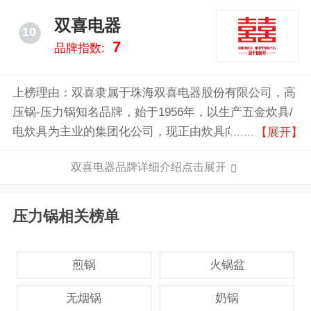
双喜电器
10
7
品牌指数:
上榜理由：双喜隶属于珠海双喜电器股份有限公司，高
压锅-压力锅知名品牌，始于1956年，以生产五金炊具/
电炊具为主业的集团化公司，现正由炊具向整体厨房用
【展开】
具方向拓展，旗下主营产品有高压锅，压力锅，不锈钢
双喜电器品牌详细介绍点击展开
锅具等，双喜的产品以其精致的外观、优良的性能和耐
用性受到消费者的青睐。
压力锅相关榜单
煎锅
火锅盆
无烟锅
奶锅