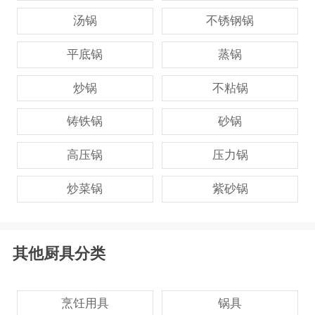
汤锅
不锈钢锅
平底锅
蒸锅
炒锅
不粘锅
铸铁锅
砂锅
高压锅
压力锅
炒菜锅
紫砂锅
其他厨具分类
烹饪用具
锅具