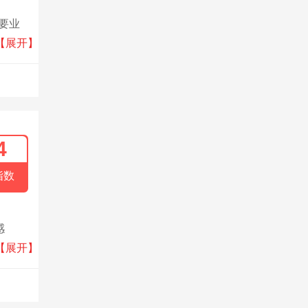
要业
注重研
【展开】
4
指数
感
统、制
【展开】
。公司