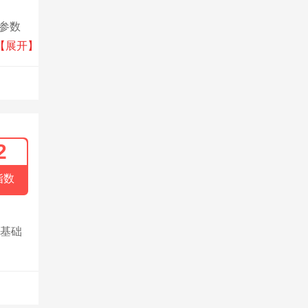
多参数
态、食
【展开】
技术与
环境等
2
指数
为基础