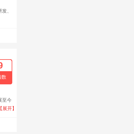
研发、
9
指数
展至今
自动化
【展开】