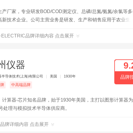
厂家，专业研发BOD/COD测定仪、总磷/总氮/氨氮/余氯等
高新技术企业。公司主营业务是研发、生产和销售应用于农业生
联等仪器设备，在多重相关领域构建起完整的产品体系，将光电
E·ELECTRIC品牌详细内容 点击展开
和深度服务，为农业、林业、科研、畜牧、气象、水利、食药、
州仪器
9.
器半导体技术(上海)有限公司
|
美国
|
1930年
品牌
名牌
中高端品牌
计算器-芯片知名品牌，始于1930年美国，主打以图形计算器
号处理与模拟技术半导体供应商。
品牌详细内容 点击展开