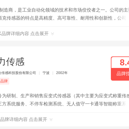
国制造商，是工业自动化领域的技术和市场佼佼者之一。公司的主
西克传感器的特点是高精度、高可靠性、耐用性和创新性，公司
的需求。
CK品牌详细内容 点击展开
力传感
8.
力传感科技股份有限公司
|
宁波
|
2002年
品牌
端品牌
务为研制、生产和销售应变式传感器（其中主要为应变式称重传
三方系统服务、不停车检测系统、无人值守一卡通等智能称重系
器、仪表、称重系统集成、软件产品、干粉砂浆第三方系统服务
品牌详细内容 点击展开
队配置较齐全并且参与制定众多行业标准。