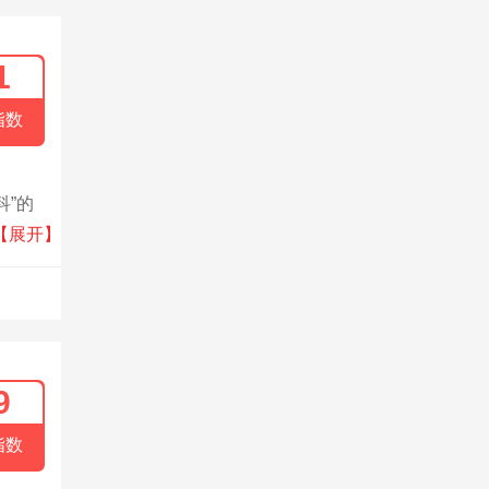
1
指数
科”的
内遥遥
【展开】
境监控
9
指数