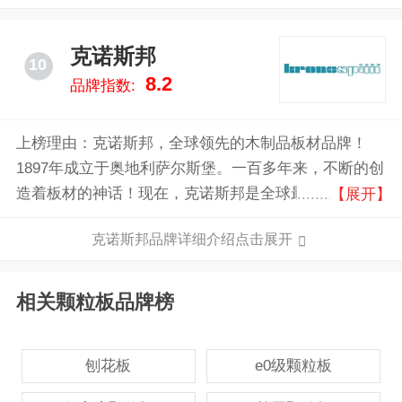
克诺斯邦
10
8.2
品牌指数:
上榜理由：克诺斯邦，全球领先的木制品板材品牌！
1897年成立于奥地利萨尔斯堡。一百多年来，不断的创
造着板材的神话！现在，克诺斯邦是全球最大的板材生
【展开】
产性企业！克诺斯邦集团已在德国、英国、奥地利、波
克诺斯邦品牌详细介绍点击展开
兰、捷克、卢深堡、俄罗斯等国家拥有50多家大型木制
品的专业生产基地。
相关颗粒板品牌榜
刨花板
e0级颗粒板