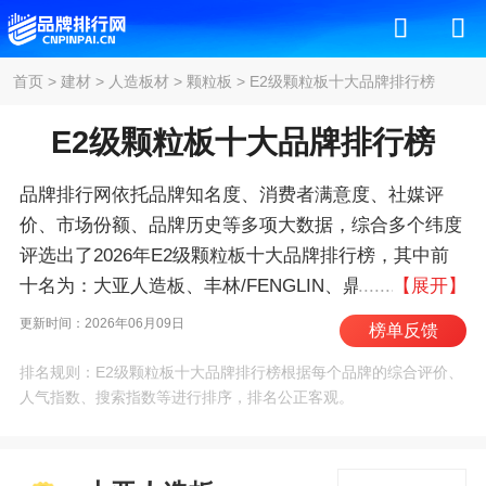
首页
>
建材
>
人造板材
>
颗粒板
>
E2级颗粒板十大品牌排行榜
E2级颗粒板十大品牌排行榜
品牌排行网依托品牌知名度、消费者满意度、社媒评
价、市场份额、品牌历史等多项大数据，综合多个纬度
评选出了2026年E2级颗粒板十大品牌排行榜，其中前
十名为：大亚人造板、丰林/FENGLIN、鼎丰木业、露
【展开】
水河/DEWRIVER、宁丰木业、福人/FUREN、万华禾香
更新时间：2026年06月09日
榜单反馈
板/Wanhua、高林/GAOLIN、派阳山、克诺斯邦 。我们
排名规则：E2级颗粒板十大品牌排行榜根据每个品牌的综合评价、
致力于用最真实的数据告诉您E2级颗粒板什么牌子好，
人气指数、搜索指数等进行排序，排名公正客观。
供您参考。