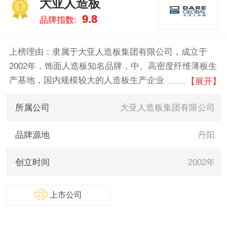
大亚人造板
1
9.8
品牌指数:
上榜理由：隶属于大亚人造板集团有限公司，成立于
2002年，饰面人造板知名品牌，中、高密度纤维薄板生
产基地，国内规模较大的人造板生产企业，主要生产多
【展开】
层均质环保刨花板、中、高密度纤维板、强化地板、三
所属公司
大亚人造板集团有限公司
层实木复合地板、高档家具等。公司深入贯彻绿色发展
的基本理念，积极推进国土绿化，坚持以保护生态为原
品牌源地
丹阳
则，发展现代林业。
创立时间
2002年
上市公司