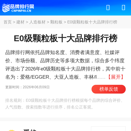
首页
>
建材
>
人造板材
>
颗粒板
>
E0级颗粒板十大品牌排行榜
E0级颗粒板十大品牌排行榜
品牌排行网依托品牌知名度、消费者满意度、社媒评
价、市场份额、品牌历史等多项大数据，综合多个纬度
评选出了2026年e0级颗粒板十大品牌排行榜，其中前十
名为：爱格/EGGER、大亚人造板、丰林/FENGLIN、
【展开】
福人/FUREN、克诺斯邦、鹏鸿/PENGHONG、露水
更新时间：2026年06月09日
榜单反馈
河/DEWRIVER、鼎丰木业、宁丰木业、派阳山 。我们
排名规则：E0级颗粒板十大品牌排行榜根据每个品牌的综合评价、
致力于用最真实的数据告诉您e0级颗粒板什么牌子好，
人气指数、搜索指数等进行排序，排名公正客观。
供您参考。