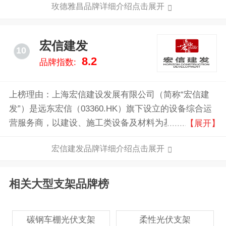
玫德雅昌品牌详细介绍点击展开
等，业务涵盖水务、燃气、消防、暖通等领域，为客户
提供咨询、设计、安装、指导、服务为一体的整体解决
方案，中国地标性建筑均在使用雅昌产品。
宏信建发
10
8.2
品牌指数:
上榜理由：上海宏信建设发展有限公司（简称“宏信建
发”）是远东宏信（03360.HK）旗下设立的设备综合运
营服务商，以建设、施工类设备及材料为基础，致力于
【展开】
为客户提供多功能、多方位、全周期的综合服务，通过
宏信建发品牌详细介绍点击展开
多产品线的布局，覆盖全国的运营网络及复合经营能
力，持续为客户创造价值。
相关大型支架品牌榜
碳钢车棚光伏支架
柔性光伏支架