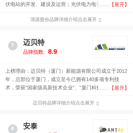
伏电站的开发、建设及运营；光伏电力电子产品的研
【展开】
发、生产和销售。其中，光伏支架业务的主要产品为：
清源股份品牌详细介绍点击展开
地面光伏支架和屋顶光伏支架产品；光伏电站开发及建
设业务的主要产品或服务包括：光伏电站工程服务、光
伏电站转让和光伏电站发电；光伏电力电子主要产品包
迈贝特
7
括：光伏并网逆变器、光伏汇流箱等。 公司分别
8.9
品牌指数:
于2013年及2014年获得了PVP365评选的光伏支架企业
20强的第一名及第四名，2014年获得索比光伏网“光能
杯最放心支架企业”大奖。
上榜理由：迈贝特（厦门）新能源有限公司成立于2012
年，总部位于厦门，成立至今已拥有140多项专利技
术，荣获“国家级高新技术企业”、“厦门科技小巨人领军
【展开】
企业”等称号，相继通过了AS/NZS1170, TUV, MCS, UL
迈贝特品牌详细介绍点击展开
和SGS等认证，拥有自主知识产权，始终致力于推动光
伏支架行业的健康发展！
安泰
8