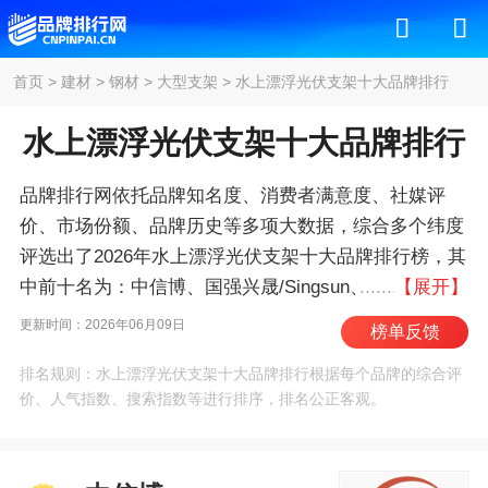
首页
>
建材
>
钢材
>
大型支架
>
水上漂浮光伏支架十大品牌排行
水上漂浮光伏支架十大品牌排行
品牌排行网依托品牌知名度、消费者满意度、社媒评
价、市场份额、品牌历史等多项大数据，综合多个纬度
评选出了2026年水上漂浮光伏支架十大品牌排行榜，其
中前十名为：中信博、国强兴晟/Singsun、安泰
【展开】
科/ATEC、金海新源/KSNR、帷盛/Versolsolar、清源股
更新时间：2026年06月09日
榜单反馈
份、迈贝特/MIBET、安泰/ANTAISOLAR、玫德雅昌、
排名规则：水上漂浮光伏支架十大品牌排行根据每个品牌的综合评
宏信建发 。我们致力于用最真实的数据告诉您水上漂
价、人气指数、搜索指数等进行排序，排名公正客观。
浮光伏支架什么牌子好，供您参考。