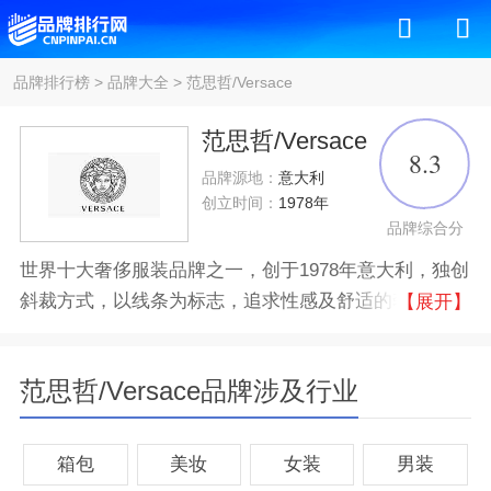
品牌排行榜
>
品牌大全
>
范思哲/Versace
范思哲/Versace
8.3
品牌源地：
意大利
创立时间：
1978年
品牌综合分
世界十大奢侈服装品牌之一，创于1978年意大利，独创
斜裁方式，以线条为标志，追求性感及舒适的奢侈服饰
【展开】
品牌，女晚装是其精髓和灵魂，主要服务对象是皇室贵
族和明星。
范思哲/Versace品牌涉及行业
品牌认证
十大
优质
箱包
美妆
女装
男装
所属公司
Capri集团