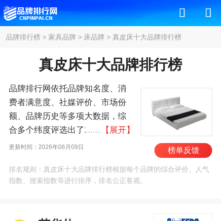
品牌排行榜
>
家具品牌
>
床品牌
>
真皮床十大品牌排行榜
真皮床十大品牌排行榜
品牌排行网依托品牌知名度、消
费者满意度、社媒评价、市场份
额、品牌历史等多项大数据，综
合多个纬度评选出了2026年真皮
【展开】
床十大品牌排行榜，其中前十名
更新时间：2026年06月09日
榜单反馈
为：芝华仕/CHEERS、喜临
排名规则：真皮床十大品牌排行榜根据每个品牌的综合评价、人气
门/SLEEMON、顾家家居、慕
指数、搜索指数等进行排序，排名公正客观。
思/DeRUCCI、曲美/QM、斯帝罗
兰/Steel-Land、全友家居、林氏
家居、双虎家私/SUNHOO、掌上