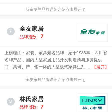
合实力企业，全球家具制造知名品牌企业之一，中国购
斯帝罗兰品牌详细介绍点击展开
房者首选家居品牌之一。
全友家居
7
7
品牌指数:
上榜理由：家装、家具知名品牌，始于1986年，四川省
名牌产品，国内大型家居用品开发制造商与服务提供
商，集研、产、销一体的大型板式家具生产企业。产品
【展开】
包括全屋定制家具、沙发、床垫、软床、墙面家居、橱
全友家居品牌详细介绍点击展开
柜、卫浴、窗帘和板式套房家具，满足家庭、商用等多
种场景的家居需求，赢得“全友家居,一站配齐”的美誉。
林氏家居
8
7
品牌指数: