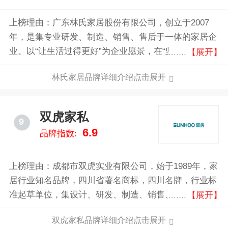
上榜理由：广东林氏家居股份有限公司，创立于2007
年，是集专业研发、制造、销售、售后于一体的家居企
业。以“让生活过得更好”为企业愿景，在“坚持永远比别
【展开】
人先走一步”的发展观引导下，开启了极致化的全方位
林氏家居品牌详细介绍点击展开
营销，产品远销海内外，创新新零售商业模式，成为家
居行业发展的风向标。旗下拥有林氏家居、林氏全屋定
制、林氏睡眠、林氏生活、LINSY KIDS多品牌。
双虎家私
9
6.9
品牌指数:
上榜理由：成都市双虎实业有限公司，始于1989年，家
居行业知名品牌，四川省著名商标，四川名牌，行业标
准起草单位，集设计、研发、制造、销售、服务于一体
【展开】
的现代化大型家具企业。
双虎家私品牌详细介绍点击展开