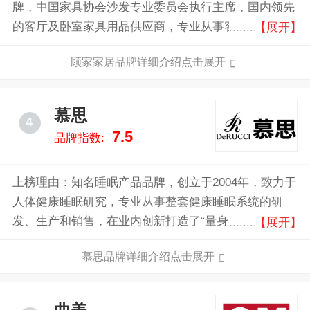
牌，中国家具协会沙发专业委员会执行主席，国内领先
的客厅及卧室家具用品供应商，专业从事客厅及卧室家
【展开】
具产品的研究、开发、生产与销售，为全球家庭提供健
顾家家居品牌详细介绍点击展开
康、舒适、环保的客厅及卧室家居产品。
慕思
4
7.5
品牌指数:
上榜理由：知名睡眠产品品牌，创立于2004年，致力于
人体健康睡眠研究，专业从事整套健康睡眠系统的研
发、生产和销售，在业内创新打造了“量身定制个人专
【展开】
属的健康睡眠系统”。目前，慕思线下睡眠体验馆已覆
慕思品牌详细介绍点击展开
盖全球20多个国家和地区，为千万客户提供健康睡眠体
验。