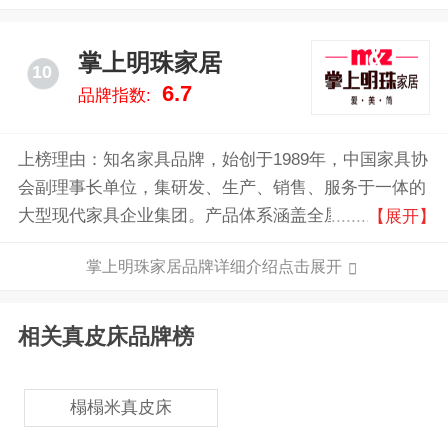
掌上明珠家居
10
6.7
品牌指数:
上榜理由：知名家具品牌，始创于1989年，中国家具协
会副理事长单位，集研发、生产、销售、服务于一体的
大型现代家具企业集团。产品体系涵盖全屋9大空间定
【展开】
制模块、2000多款成品家具配套以及个性化软装饰品
掌上明珠家居品牌详细介绍点击展开
等，能够提供10000+独具个性体验的生活场景，满足不
同消费者的个性化需求。
相关真皮床品牌榜
榻榻米真皮床