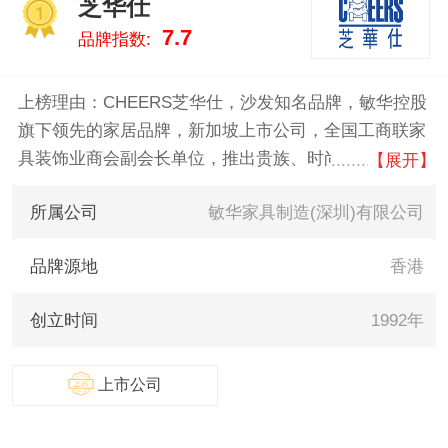
芝华仕
明珠家居/M&Z 。我们致力于用最
1
7.7
品牌指数:
真实的数据告诉您真皮床什么牌
子好，供您参考。
上榜理由：CHEERS芝华仕，沙发知名品牌，敏华控股
旗下领先的家居品牌，新加坡上市公司，全国工商联家
具装饰业商会副会长单位，推出贵族、时尚、都市三大
【展开】
系列沙发，广泛被运用于高铁、机场、酒店、游艇、高
所属公司
敏华家具制造(深圳)有限公司
端会所、影院等多个领域。
品牌源地
香港
创立时间
1992年
上市公司