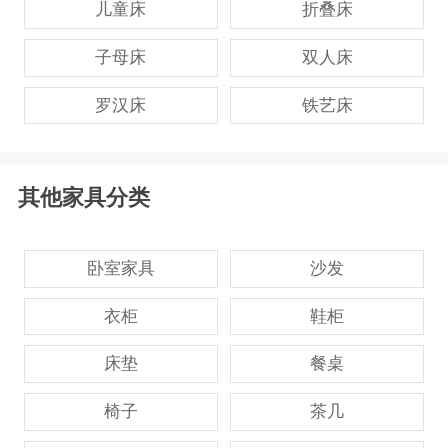
儿童床
折叠床
子母床
双人床
罗汉床
铁艺床
其他家具分类
卧室家具
沙发
衣柜
鞋柜
床垫
餐桌
椅子
茶几