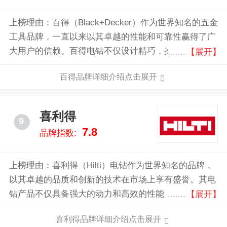
上榜理由：百得（Black+Decker）作为世界知名的五金
工具品牌，一直以来以其卓越的性能和可靠性赢得了广
大用户的信赖。百得电钻不仅设计精巧，操作简便，还
【展开】
具备强大的动力和持久的电池续航能力，适合各种专业
百得品牌详细介绍点击展开
和家用需求。采用先进技术制造，确保每一款产品都能
经受住时间和使用的考验。其轻巧的机身设计和人性化
的握把，能有效减轻操作疲劳，让每一次使用都成为愉
喜利得
9
快的体验。选择百得电钻，不仅是对品质的追求，更是
7.8
品牌指数:
对高效工作的保障。无论是家庭维修、木工制作还是专
业工程，百得电钻都是您的理想选择。
上榜理由：喜利得（Hilti）电钻作为世界知名的品牌，
以其卓越的品质和创新的技术在市场上享有盛誉。其电
钻产品不仅具备强大的动力和高效的性能，还采用了人
【展开】
体工学设计，确保长时间使用的舒适性和安全性。
喜利得品牌详细介绍点击展开