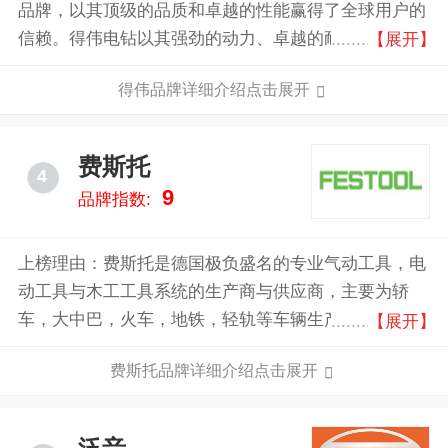
品牌，以其顶级的品质和卓越的性能赢得了全球用户的
信赖。得伟电钻以其强劲的动力、卓越的耐用性和人性
【展开】
化的设计著称。无论是专业工匠还是家庭用户，都能在
得伟品牌详细介绍点击展开
得伟电钻中找到理想的工具。其高效的电池技术和智能
控制系统，确保了长时间的工作续航和精准的操作体
验。
费斯托
4
9
品牌指数:
上榜理由：费斯托是德国极负盛名的专业气动工具，电
动工具与木工工具系统的生产商与供应商，主要为轿
车，大中巴，火车，地铁，轻轨等车辆生产与维修企业
【展开】
配套提供表面涂装方面的专用研磨工具系统以及为木工
费斯托品牌详细介绍点击展开
加工、室内装修等企业提供专业的气动工具、电动工具
及相应的专业工具系统，集尘系统等。