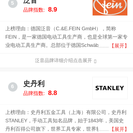
泛音
5
8.9
品牌指数:
上榜理由：德国泛音（C.&E.FEIN GmbH），简称
FEIN，是一家德国电动工具生产商，也是全球第一家专
业电动工具生产商。总部位于德国SchwäbischGmünd
【展开】
的Bargau，占地 15000 m2。1895 年，C.&E.FEIN发明
泛音品牌详细介绍点击展开
了第一台手持式电钻，这项发明奠定了高可信电动工具
的基石。140 多年以来，FEIN泛音始终是全球领先的电
动工具制造商，只研发牢固耐用的电动工具，直至德国
史丹利
6
泛音已拥有800多项有效专利和产权，以至这家位于
8.8
品牌指数:
Schwaben（施瓦本）的传统企业在全球工业和手工业
界都备受尊崇。
上榜理由：史丹利五金工具（上海）有限公司，史丹利
STANLEY，手动工具知名品牌，始于1843年，美国史
丹利百得公司旗下，世界工具专家，世界较大的紧固类
【展开】