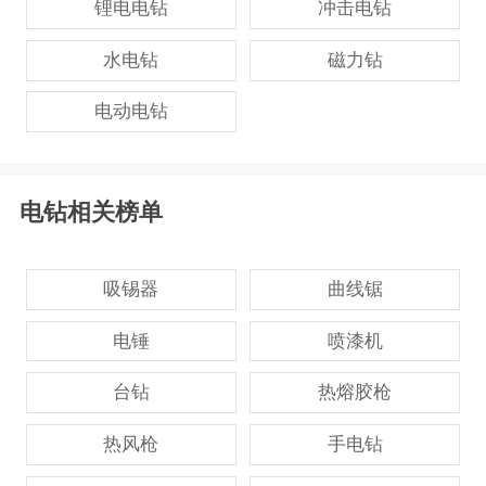
锂电电钻
冲击电钻
水电钻
磁力钻
电动电钻
电钻相关榜单
吸锡器
曲线锯
电锤
喷漆机
台钻
热熔胶枪
热风枪
手电钻