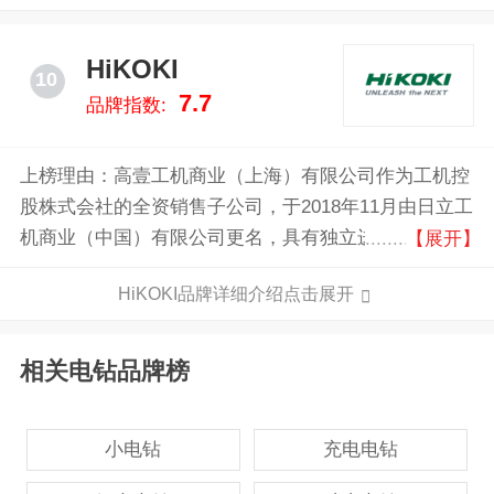
HiKOKI
10
7.7
品牌指数:
上榜理由：高壹工机商业（上海）有限公司作为工机控
股株式会社的全资销售子公司，于2018年11月由日立工
机商业（中国）有限公司更名，具有独立进出口权，承
【展开】
担中国大陆高壹工机电动工具及相关产品的采购和销
HiKOKI品牌详细介绍点击展开
售。目前，高壹工机产品线覆盖电动工具、引擎工具以
及生命科学仪器，在中国大陆销售1300种以上电动工具
产品并拥有数千件技术专利。
相关电钻品牌榜
小电钻
充电电钻