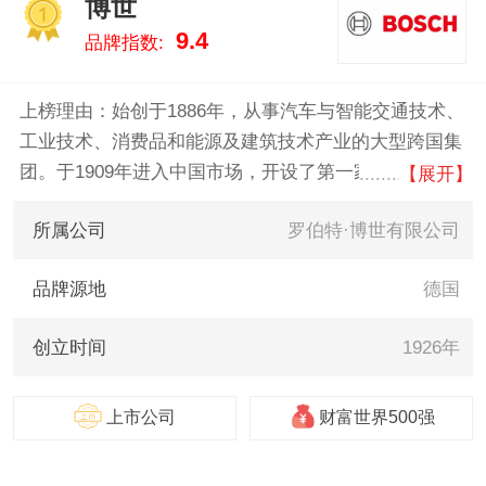
博世
得/Black&Decker、喜利得、
1
9.4
品牌指数:
HiKOKI 。我们致力于用最真实的
数据告诉您电钻什么牌子好，供
您参考。
上榜理由：始创于1886年，从事汽车与智能交通技术、
工业技术、消费品和能源及建筑技术产业的大型跨国集
团。于1909年进入中国市场，开设了第一家贸易办事
【展开】
处。1926年，博世在上海创建了首家汽车售后服务车
所属公司
罗伯特·博世有限公司
间。在过去的112年里，博世见证了中国社会日新月异
的变化——尤其是改革开放以来经济的迅速崛起。
品牌源地
德国
创立时间
1926年
上市公司
财富世界500强