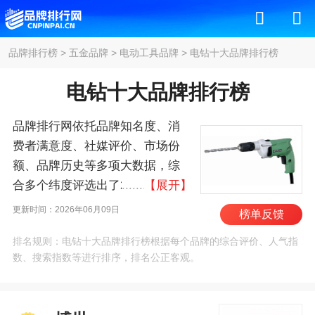
品牌排行榜
>
五金品牌
>
电动工具品牌
>
电钻十大品牌排行榜
电钻十大品牌排行榜
品牌排行网依托品牌知名度、消
费者满意度、社媒评价、市场份
额、品牌历史等多项大数据，综
合多个纬度评选出了2026年电钻
【展开】
十大品牌排行榜，其中前十名
更新时间：2026年06月09日
榜单反馈
为：博世/BOSCH、牧
排名规则：电钻十大品牌排行榜根据每个品牌的综合评价、人气指
田/MAKITA、得伟/DEWALT、费
数、搜索指数等进行排序，排名公正客观。
斯托/FESTOOL、泛音/fein、史丹
利/STANLEY、麦太
保/METABO、百