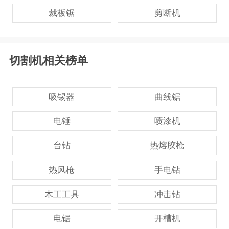
裁板锯
剪断机
切割机相关榜单
吸锡器
曲线锯
电锤
喷漆机
台钻
热熔胶枪
热风枪
手电钻
木工工具
冲击钻
电锯
开槽机