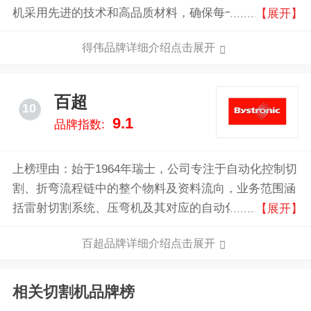
机采用先进的技术和高品质材料，确保每一次切割都精
【展开】
准无误。其强大的马达和耐用的刀片设计，使得切割效
得伟品牌详细介绍点击展开
率大幅提升，适用于各种复杂的工作环境。得伟切割机
不仅操作简便，还具备出色的安全性能，减少操作风
险。
百超
10
9.1
品牌指数:
上榜理由：始于1964年瑞士，公司专注于自动化控制切
割、折弯流程链中的整个物料及资料流向，业务范围涵
括雷射切割系统、压弯机及其对应的自动化及软件解决
【展开】
方案，是一家针对金属钣材加工领域提供解决方案的企
百超品牌详细介绍点击展开
业，目前在全球超过30个家拥有负责销售业务并提供技
术性服务的分公司。
相关切割机品牌榜