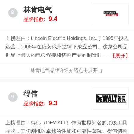
林肯电气
8
9.4
品牌指数:
上榜理由：Lincoln Electric Holdings, Inc.于1895年投入
运营，1906年在俄亥俄州法律下成立公司。这家公司是
世界上最大的电弧焊接和切割产品的制造商和生产商，
【展开】
生产种类广泛的焊接设备、自耗焊接产品以及其他焊接
林肯电气品牌详细介绍点击展开
和切割产品。这家公司是世界上为数不多的焊接、切
割、铜焊产品的生产商之一。焊接产品包括电弧焊接能
源、锡丝供给系统、自动焊接包装、烟雾提取设备、自
得伟
9
耗电极与流量。
9.3
品牌指数:
上榜理由：得伟（DEWALT）作为世界知名的顶级工具
品牌，其切割机以卓越的性能和可靠性著称。得伟切割