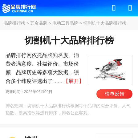
品牌排行榜
>
五金品牌
>
电动工具品牌
>
切割机十大品牌排行榜
切割机十大品牌排行榜
品牌排行网依托品牌知名度、消
费者满意度、社媒评价、市场份
额、品牌历史等多项大数据，综
合多个纬度评选出了2026年切割
【展开】
机十大品牌排行榜，其中前十名
更新时间：2026年06月09日
榜单反馈
为：博世/BOSCH、牧
排名规则：切割机十大品牌排行榜根据每个品牌的综合评价、人气
田/MAKITA、马扎克/Mazak、三
指数、搜索指数等进行排序，排名公正客观。
菱电机/Mitsubishi、伊萨/ESAB、
天田/AMADA、本田/Honda、林肯
电气、得伟/DEWALT、百