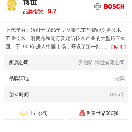
博世
尔特/Würth 。我们致力于用最真
1
9.7
品牌指数:
实的数据告诉您木工工具什么牌
子好，供您参考。
上榜理由：始创于1886年，从事汽车与智能交通技术、
工业技术、消费品和能源及建筑技术产业的大型跨国集
团。于1909年进入中国市场，开设了第一家贸易办事
【展开】
处。1926年，博世在上海创建了首家汽车售后服务车
所属公司
罗伯特·博世有限公司
间。在过去的112年里，博世见证了中国社会日新月异
的变化——尤其是改革开放以来经济的迅速崛起。
品牌源地
德国
创立时间
1926年
上市公司
财富世界500强