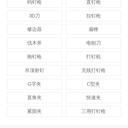
码钉枪
直钉枪
3D刀
拉钉枪
修边器
扁锉
伐木斧
电刨刀
炮钉枪
打钉机
吊顶射钉
无线打钉枪
G字夹
C型夹
直角夹
快速夹
紧固夹
三用打钉枪