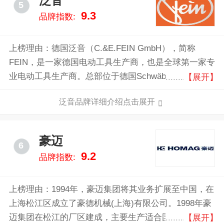
泛音
5
9.3
品牌指数:
上榜理由：德国泛音（C.&E.FEIN GmbH），简称
FEIN，是一家德国电动工具生产商，也是全球第一家专
业电动工具生产商。总部位于德国SchwäbischGmünd
【展开】
的Bargau，占地 15000 m2。1895 年，C.&E.FEIN发明
泛音品牌详细介绍点击展开
了第一台手持式电钻，这项发明奠定了高可信电动工具
的基石。140 多年以来，FEIN泛音始终是全球领先的电
动工具制造商，只研发牢固耐用的电动工具，直至德国
豪迈
6
泛音已拥有800多项有效专利和产权，以至这家位于
9.2
品牌指数:
Schwaben（施瓦本）的传统企业在全球工业和手工业
界都备受尊崇。
上榜理由：1994年，豪迈集团将其业务扩展至中国，在
上海松江区成立了豪德机械(上海)有限公司。1998年豪
迈集团在松江的厂区建成，主要生产适合国内市场需求
【展开】