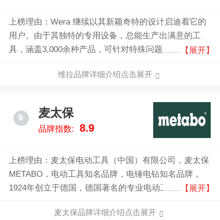
成功上市，目前在全球拥有4000名员工。
上榜理由：Wera 继续以其新颖奇特的设计启迪着它的
用户。由于其独特的专用设备，总能生产出满意的工
具，涵盖3,000余种产品，可针对特殊问题提供完美的
【展开】
解决方案，卓越的专业水准 70余年来，Wera一直致力
维拉品牌详细介绍点击展开
于开发和生产螺丝工具。 公司从没有分散对其核心产
品的关注，这使得Wera成为了世界知名的专业制造
商。
麦太保
9
8.9
品牌指数:
上榜理由：麦太保电动工具（中国）有限公司，麦太保
METABO，电动工具知名品牌，电锤电钻知名品牌，
1924年创立于德国，德国著名的专业电动工具制造商之
【展开】
一，大型跨国企业，世界品牌。
麦太保品牌详细介绍点击展开