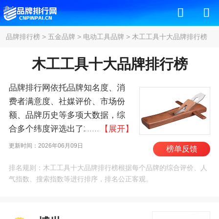
品牌排行榜
>
五金品牌
>
电动工具品牌
>
木工工具十大品牌排行榜
木工工具十大品牌排行榜
品牌排行网依托品牌知名度、消
费者满意度、社媒评价、市场份
额、品牌历史等多项大数据，综
合多个纬度评选出了2026年木工
【展开】
工具十大品牌排行榜，其中前十
更新时间：2026年06月09日
榜单反馈
名为：博世/BOSCH、牧
排名规则：木工工具十大品牌排行榜根据每个品牌的综合评价、人
田/MAKITA、得伟/DEWALT、史
气指数、搜索指数等进行排序，排名公正客观。
丹利/STANLEY、泛音/fein、豪
迈/HOMAG、比雅斯/BIESSE、维
拉/WERA、麦太保/METABO、伍