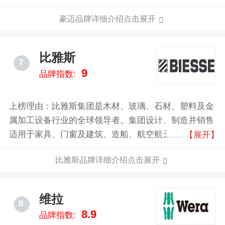
的封边机、排钻机、砂光机和双端铣等设备，并一直以
豪迈品牌详细介绍点击展开
生产具有德国品质、国内价格，性价比高人一筹的世界
一流木工机械作为自己的目标。
比雅斯
7
9
品牌指数:
上榜理由：比雅斯集团是木材、玻璃、石材、塑料及金
属加工设备行业的全球领导者。集团设计、制造并销售
适用于家具、门窗及建筑、造船、航空航天零部件制造
【展开】
商的设备、集成系统及软件。公司每年平均研发投入超
比雅斯品牌详细介绍点击展开
过1400万欧元，拥有200多项注册专利。我们通过12大
生产基地、39家分公司及300家代理商及精选销售商开
展业务，产品90%供出口。客户包括意大利及全球久负
维拉
8
盛名的品牌。比雅斯由Giancarlo Selci 先生于1969年在
8.9
品牌指数:
意大利佩萨罗创立，2001年6月公司在米兰证券交易所