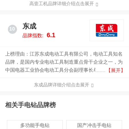
高壹工机品牌详细介绍点击展开
售。目前，高壹工机产品线覆盖电动工具、引擎工具以
及生命科学仪器，在中国大陆销售1300种以上电动工具
产品并拥有数千件技术专利。
东成
10
6.1
品牌指数:
上榜理由：江苏东成电动工具有限公司，电动工具知名
品牌，是国内专业电动工具制造重点骨干企业之一，为
中国电器工业协会电动工具分会副理事长单位，旗下主
【展开】
营电动工具、气动工具、风动工具、五金工具及零配件
东成品牌详细介绍点击展开
制造等产品。
相关手电钻品牌榜
多功能手电钻
国产冲击手电钻