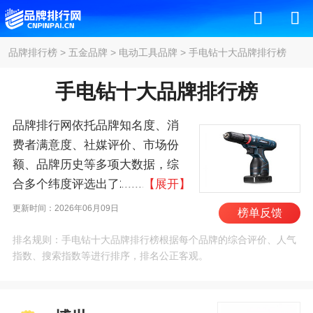
品牌排行榜
>
五金品牌
>
电动工具品牌
>
手电钻十大品牌排行榜
手电钻十大品牌排行榜
品牌排行网依托品牌知名度、消
费者满意度、社媒评价、市场份
额、品牌历史等多项大数据，综
合多个纬度评选出了2026年手电
【展开】
钻十大品牌排行榜，其中前十名
更新时间：2026年06月09日
榜单反馈
为：博世/BOSCH、牧
排名规则：手电钻十大品牌排行榜根据每个品牌的综合评价、人气
田/MAKITA、得伟/DEWALT、史
指数、搜索指数等进行排序，排名公正客观。
丹利/STANLEY、麦太
保/METABO、威克士/WORX、大
有/DEVON、世达/SATA、高壹工