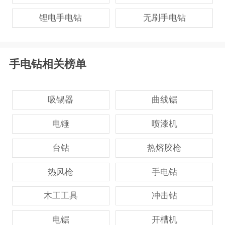
锂电手电钻
无刷手电钻
手电钻相关榜单
吸锡器
曲线锯
电锤
喷漆机
台钻
热熔胶枪
热风枪
手电钻
木工工具
冲击钻
电锯
开槽机