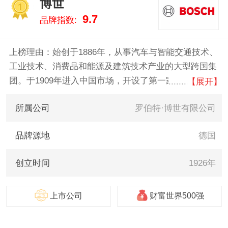
博世
机/Hikokl、东成 。我们致力于用
1
9.7
品牌指数:
最真实的数据告诉您手电钻什么
牌子好，供您参考。
上榜理由：始创于1886年，从事汽车与智能交通技术、
工业技术、消费品和能源及建筑技术产业的大型跨国集
团。于1909年进入中国市场，开设了第一家贸易办事
【展开】
处。1926年，博世在上海创建了首家汽车售后服务车
所属公司
罗伯特·博世有限公司
间。在过去的112年里，博世见证了中国社会日新月异
的变化——尤其是改革开放以来经济的迅速崛起。
品牌源地
德国
创立时间
1926年
上市公司
财富世界500强