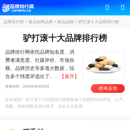
品牌排行榜
>
食品饮料品牌
>
糕点品牌
>
驴打滚十大品牌排行榜
驴打滚十大品牌排行榜
品牌排行网依托品牌知名度、消
费者满意度、社媒评价、市场份
额、品牌历史等多项大数据，综
合多个纬度评选出了2026年驴打
【展开】
滚十大品牌排行榜，其中前十名
更新时间：2026年06月09日
榜单反馈
为：稻香村/DXC、杏花楼、桂发
排名规则：驴打滚十大品牌排行榜根据每个品牌的综合评价、人气
祥十八街、知味观、红螺、护国
指数、搜索指数等进行排序，排名公正客观。
寺小吃、良品铺子/BESTORE、来
伊份、年糕杨、宫御坊 。我们致
力于用最真实的数据告诉您驴打