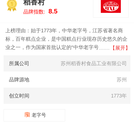
稻香村
滚什么牌子好，供您参考。
1
8.5
品牌指数:
上榜理由：始于1773年，中华老字号，江苏省著名商
标，百年糕点企业，是中国糕点行业现存历史悠久的企
业之一，作为国家首批认定的“中华老字号”及驰名中外
【展开】
的“稻香村”品牌创立者，历经两个多世纪的发展，一代
所属公司
苏州稻香村食品工业有限公司
代稻香村人的传承与创新，已成为闻名中外的大型现代
化食品企业集团。
品牌源地
苏州
创立时间
1773年
老字号