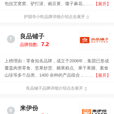
包括艾窝窝、驴打滚、豌豆黄、馓子麻花、焦圈、麻
【展开】
团、面茶、豆汁等八十余种，护国寺小吃连锁企业
护国寺小吃品牌详细介绍点击展开
以“护国寺小吃店”为龙头，由护国寺小吃店、地安门小
吃店、西安门小吃店、新城小吃店、护国寺月北小吃
店、护国寺北来顺小吃店、护国寺曙光小吃店、护国寺
良品铺子
7
阜桥小吃店等企业组成。
7.2
品牌指数:
上榜理由：零食知名品牌，成立于2006年，集团已形成
覆盖肉类零食、坚果炒货、糖果糕点、果干果脯、素食
山珍等多个品类、1400 余种的产品组合，有效满足不
【展开】
同消费者群体在不同场景下的多元化休闲食品需求。
良品铺子品牌详细介绍点击展开
来伊份
8