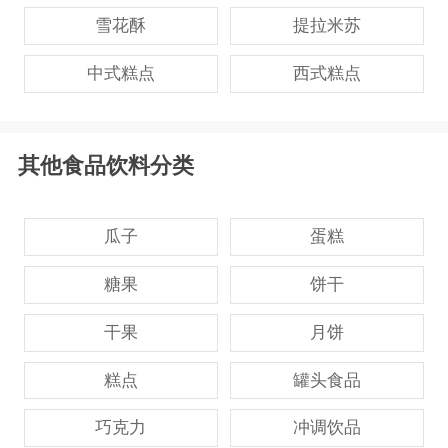
雪花酥
提拉米苏
中式糕点
西式糕点
其他食品饮料分类
瓜子
蛋糕
糖果
饼干
干果
月饼
糕点
罐头食品
巧克力
冲调饮品