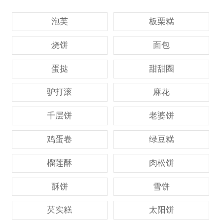
泡芙
板栗糕
烧饼
面包
蛋挞
甜甜圈
驴打滚
麻花
千层饼
老婆饼
鸡蛋卷
绿豆糕
榴莲酥
肉松饼
酥饼
雪饼
芡实糕
太阳饼