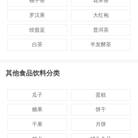
柚子茶
花草茶
罗汉果
大红袍
绞股蓝
普洱茶
白茶
半发酵茶
其他食品饮料分类
瓜子
蛋糕
糖果
饼干
干果
月饼