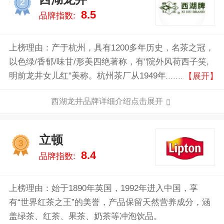
2
8.5
品牌指数:
上榜理由：产于杭州，具有1200多年历史，名茶之冠，
以色绿/香郁/味甘/形美四绝著称，有"院外风荷西子笑,
明前龙井女儿红"美称。杭州茶厂从1949年合并杭州大
【展开】
小的茶企茶号，集中五大山头的制茶匠人，成为新中国
西湖龙井品牌详细介绍点击展开
的第一家国营茶厂，被誉为“东方第一茶厂”；到如今被
官方认定为茶行业的老字号、浙江省名牌产品、杭州市
著名商品，线上茶叶的绿茶领导品牌！
立顿
3
8.4
品牌指数:
上榜理由：始于1890年英国，1992年进入中国，享
有“世界红茶之王”的美誉，产品保留天然营养成分，涵
盖绿茶、红茶、果茶、奶茶等冲泡饮品。