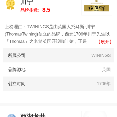
川宁
么牌子好，供您参考。
1
8.5
品牌指数:
上榜理由：TWININGS是由英国人托马斯·川宁
(ThomasTwining)创立的品牌，西元1706年川宁先生以
「Thomas」之名於英国开设咖啡馆，正是TWININGS
【展开】
的前身。自1706年诞生以来，川宁茶引领着饮茶文化的
所属公司
TWININGS
新潮流。在全世界爱好茶文化的人眼中，川宁茶就
是“英式饮茶”的代表。
品牌源地
英国
创立时间
1706年
西湖龙井