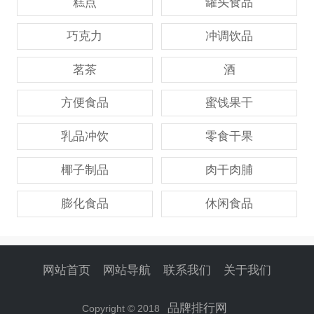
糕点
罐头食品
巧克力
冲调饮品
茗茶
酒
方便食品
蜜饯果干
乳品冲饮
零食干果
椰子制品
肉干肉脯
膨化食品
休闲食品
网站首页
网站导航
联系我们
关于我们
品牌排行网
Copyright © 2018