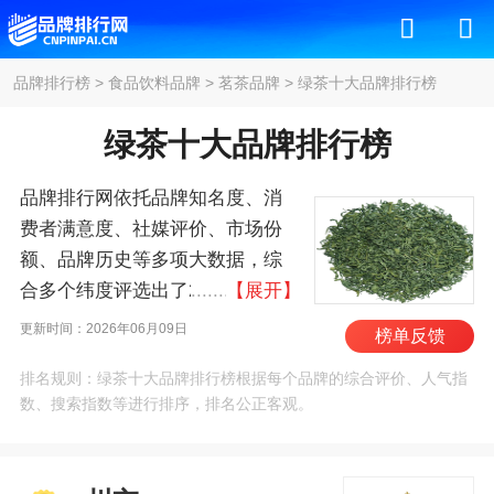
品牌排行榜
>
食品饮料品牌
>
茗茶品牌
>
绿茶十大品牌排行榜
绿茶十大品牌排行榜
品牌排行网依托品牌知名度、消
费者满意度、社媒评价、市场份
额、品牌历史等多项大数据，综
合多个纬度评选出了2026年绿茶
【展开】
十大品牌排行榜，其中前十名
更新时间：2026年06月09日
榜单反馈
为：川宁/TWININGS、西湖龙
排名规则：绿茶十大品牌排行榜根据每个品牌的综合评价、人气指
井、立顿/Lipton、君山银针、黄山
数、搜索指数等进行排序，排名公正客观。
毛峰、吴裕泰、谢裕大、谢正
安、六安瓜片、碧螺 。我们致力
于用最真实的数据告诉您绿茶什