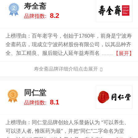
寿全斋
2
8.2
品牌指数:
上榜理由：百年老字号，创始于1760年，前身是宁波寿
全斋药店，现成立宁波药材股份有限公司，以其品种齐
全、加工精良、服后能让人延年益寿而名《寿全斋》，
【展开】
寿全斋中药以其货真价实为宗旨，遵古法炮制为典律，
寿全斋品牌详细介绍点击展开
采用紫铜锅、铁船、锡盘、瓷盅等等的古工具，精制各
种膏、丹、散、丸、露、饮片、补酒和其他药酒，
同仁堂
3
8.1
品牌指数:
上榜理由：同仁堂品牌创始人乐显扬认为 “可以养生、
可以济人者, 惟医药为最”，并把“同仁”二字命名为堂