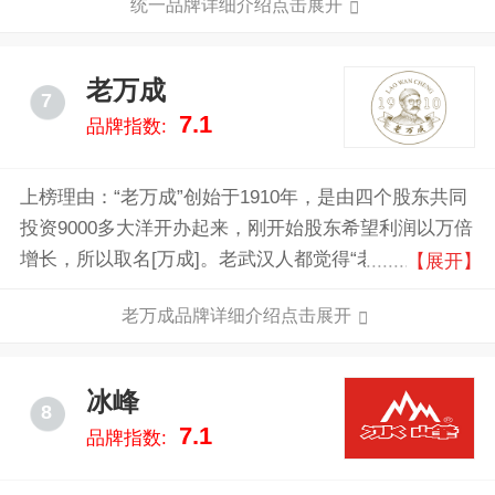
统一品牌详细介绍点击展开
别，产品行销全球多个国家和地区，统一食品凭借其丰
富的产品线、优良的品质和广泛的市场影响力，成为了
食品行业中的知名品牌。
老万成
7
7.1
品牌指数:
上榜理由：“老万成”创始于1910年，是由四个股东共同
投资9000多大洋开办起来，刚开始股东希望利润以万倍
增长，所以取名[万成]。老武汉人都觉得“老万成”与“酸
【展开】
梅汤”就是一个意思——老万成就是做酸梅汤的，其实
老万成品牌详细介绍点击展开
际制作酸梅汤有100余年历史。百年坚守，品质如
一。“老万成”先后获得了江汉区、武汉市、湖北省的多
项殊荣。2006年，武汉市老万成商贸有限责任公司经中
冰峰
8
国质量与品牌信誉调查中心审定被推介为行业放心品
7.1
品牌指数:
牌。2014年，“老万成”被湖北省商务厅认定为“湖北老字
号”。2021年，“老万成酸梅汤制作技艺”被列入“江汉区