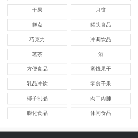
干果
月饼
糕点
罐头食品
巧克力
冲调饮品
茗茶
酒
方便食品
蜜饯果干
乳品冲饮
零食干果
椰子制品
肉干肉脯
膨化食品
休闲食品