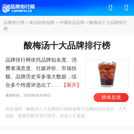
品牌排行榜
>
食品饮料品牌
>
冲调饮品品牌
>
酸梅汤十大品牌排行
榜
酸梅汤十大品牌排行榜
品牌排行网依托品牌知名度、消
费者满意度、社媒评价、市场份
额、品牌历史等多项大数据，综
合多个纬度评选出了2026年酸梅
【展开】
汤十大品牌排行榜，其中前十名
更新时间：2026年06月09日
榜单反馈
为：信远斋、寿全斋、同仁堂、
排名规则：酸梅汤十大品牌排行榜根据每个品牌的综合评价、人气
康师傅、九龙斋、统一、老万
指数、搜索指数等进行排序，排名公正客观。
成、冰峰、方回春堂、北冰洋 。
我们致力于用最真实的数据告诉