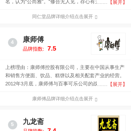
名，认为“公而雅”。“修合无人见，存心有天知”是中医
【展开】
药行业普遍遵循的传统规则，更是历代同仁堂人的自律
同仁堂品牌详细介绍点击展开
准则。“配方独特、选料上乘、工艺精湛、疗效显著”是
同仁堂的制药特色，也是历代同仁堂人对药品质量的郑
重承诺和不懈追求。
康师傅
4
7.5
品牌指数:
上榜理由：康师傅控股有限公司，主要在中国从事生产
和销售方便面、饮品、糕饼以及相关配套产业的经营。
2012年3月底，康师傅与百事可乐公司的战略联盟已经
【展开】
被商务部批准，“康师傅可乐”将现身于众。2015年1月1
康师傅品牌详细介绍点击展开
日起，康师傅控股有限公司发布公告表示，一手创立康
师傅品牌的顶新集团创始人魏应州正式从行政总裁的位
置上退下。
九龙斋
5
7.4