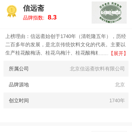
您酸梅汤什么牌子好，供您参
信远斋
考。
1
8.3
品牌指数:
上榜理由：信远斋始创于1740年（清乾隆五年），历经
二百多年的发展，是北京传统饮料文化的代表。主要以
生产桂花酸梅汤、桂花乌梅汁、桂花酸梅糕为主，同时
【展开】
生产止咳秋梨膏、蜜饯榅桲、炒红果及各种糖粘食品，
所属公司
北京信远斋饮料有限公司
采用清宫御膳房秘方精制，被誉为“清宫异宝”而驰名中
外。
品牌源地
北京
创立时间
1740年