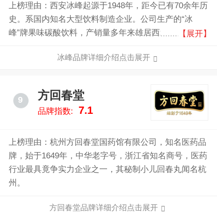
非物质文化遗产名录”。
上榜理由：西安冰峰起源于1948年，距今已有70余年历
史。系国内知名大型饮料制造企业。公司生产的“冰
峰”牌果味碳酸饮料，产销量多年来雄居西北地区同类
【展开】
产品之首，是陕西本土名饮的领军品牌，陕西餐饮文化
冰峰品牌详细介绍点击展开
不可或缺的重要组成部分，“三秦套餐”（凉皮、肉夹
馍、冰峰）深受当地消费者及外来游客的喜爱。带动社
会就业万余名，为促进当地经济繁荣做出了应有的贡
方回春堂
9
献。
7.1
品牌指数:
上榜理由：杭州方回春堂国药馆有限公司，知名医药品
牌，始于1649年，中华老字号，浙江省知名商号，医药
行业最具竟争实力企业之一，其秘制小儿回春丸闻名杭
州。
方回春堂品牌详细介绍点击展开