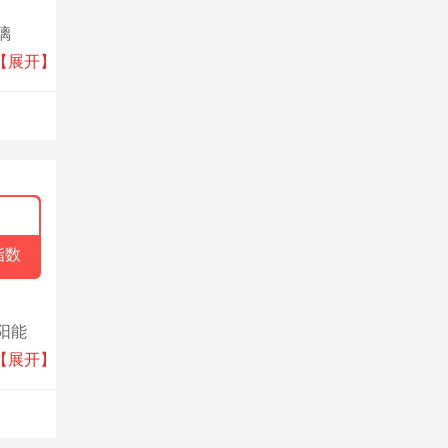
璃
，公司
【展开】
指数
阳能
上，追
【展开】