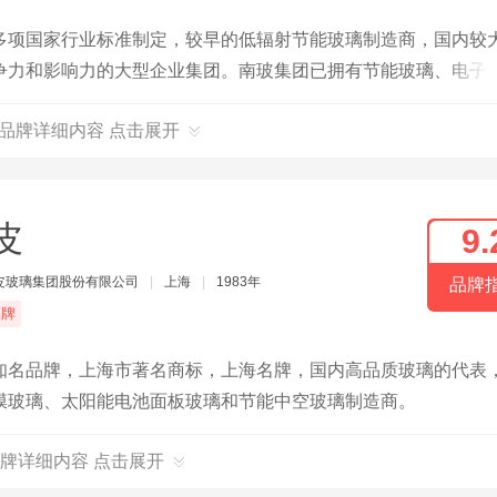
多项国家行业标准制定，较早的低辐射节能玻璃制造商，国内较
争力和影响力的大型企业集团。南玻集团已拥有节能玻璃、电子
产基地遍布国内经济最活跃的华东长三角、华南珠三角、西南成
G品牌详细内容 点击展开
拥有全国性和国际化的运营网络，产品广受国内外客户赞誉。中
皮
9.
皮玻璃集团股份有限公司
|
上海
|
1983年
品牌
品牌
知名品牌，上海市著名商标，上海名牌，国内高品质玻璃的代表
膜玻璃、太阳能电池面板玻璃和节能中空玻璃制造商。
牌详细内容 点击展开