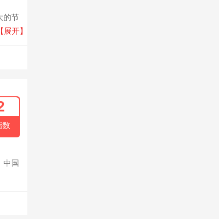
大的节
玻璃及
【展开】
渝地
国南玻
2
指数
，中国