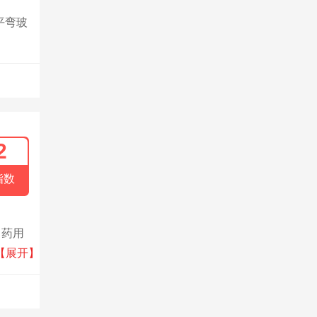
平弯玻
2
指数
、药用
，不断
【展开】