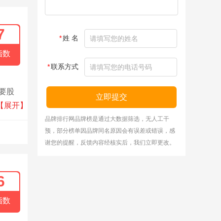
7
*
姓 名
指数
*
联系方式
主要股
立即提交
发中
【展开】
线及其
品牌排行网品牌榜是通过大数据筛选，无人工干
预，部分榜单因品牌同名原因会有误差或错误，感
有独特
谢您的提醒，反馈内容经核实后，我们立即更改。
6
指数