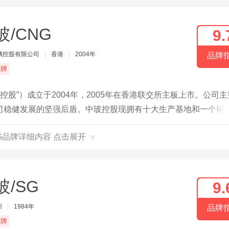
玻/CNG
9.
璃控股有限公司
|
香港
|
2004年
品牌
品牌
控股”）成立于2004年，2005年在香港联交所主板上市。公司
司稳健发展的坚强后盾。中玻控股现拥有十大生产基地和一个研
线15条，日熔化量达8000吨；另外，还拥有光伏压延玻璃生产
NG品牌详细内容 点击展开
生产基地位于或靠近主要消费中心，或邻近能源、资源产地，享
玻/SG
9.
圳
|
1984年
品牌
品牌