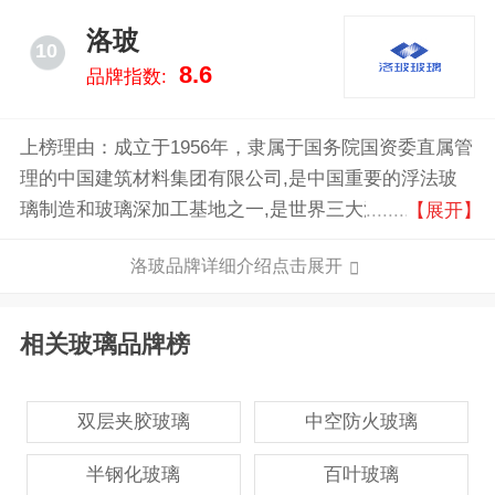
洛玻
10
8.6
品牌指数:
上榜理由：成立于1956年，隶属于国务院国资委直属管
理的中国建筑材料集团有限公司,是中国重要的浮法玻
璃制造和玻璃深加工基地之一,是世界三大浮法玻璃工
【展开】
艺之一“洛阳浮法玻璃工艺”诞生地,是国家首批大型试点
洛玻品牌详细介绍点击展开
企业之一。经过50余年的建设和发展,已成为集科研开
发、生产经营、进出口贸易等为一体的大型企业集团。
相关玻璃品牌榜
双层夹胶玻璃
中空防火玻璃
半钢化玻璃
百叶玻璃