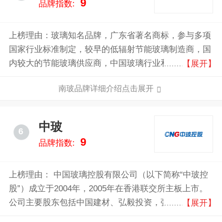
9
品牌指数:
上榜理由：玻璃知名品牌，广东省著名商标，参与多项
国家行业标准制定，较早的低辐射节能玻璃制造商，国
内较大的节能玻璃供应商，中国玻璃行业和太阳能行业
【展开】
最具竞争力和影响力的大型企业集团。南玻集团已拥有
南玻品牌详细介绍点击展开
节能玻璃、电子玻璃及显示器件、太阳能光伏三条完整
的产业链，五大生产基地遍布国内经济最活跃的华东长
三角、华南珠三角、西南成渝地区、华北京津冀地区以
中玻
6
及华中湖北地区。南玻同时拥有全国性和国际化的运营
9
品牌指数:
网络，产品广受国内外客户赞誉。中国南玻集团正让全
世界体验南玻技术，享受品质生活。
上榜理由： 中国玻璃控股有限公司（以下简称“中玻控
股”）成立于2004年，2005年在香港联交所主板上市。
公司主要股东包括中国建材、弘毅投资，强大的股东背
【展开】
景是公司稳健发展的坚强后盾。中玻控股现拥有十大生