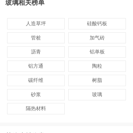
玻璃相关榜单
人造草坪
硅酸钙板
管桩
加气砖
沥青
铝单板
铝方通
陶粒
碳纤维
树脂
砂浆
玻璃
隔热材料