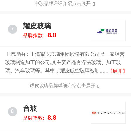
中玻品牌详细介绍点击展开
产基地和一个研发中心，员工4000多人。中玻控股现拥
有浮法玻璃生产线15条，日熔化量达8000吨；另外，还
拥有光伏压延玻璃生产线及其配套深加工线、离线低辐
耀皮玻璃
7
射镀膜玻璃生产线。辖下生产基地位于或靠近主要消费
8.8
品牌指数:
中心，或邻近能源、资源产地，享有独特的市场竞争优
势与非凡竞争力的成本优势。
上榜理由：上海耀皮玻璃集团股份有限公司是一家经营
玻璃制造加工的公司,其主要产品有浮法玻璃、加工玻
璃、汽车玻璃等。其中，耀皮航空玻璃被玻璃行业评为
【展开】
具国际先进水平的新产品并推荐评选国家科技进步奖,
耀皮玻璃品牌详细介绍点击展开
航空玻璃的经济效益和社会效益获得各方认同。
台玻
8
8.8
品牌指数: