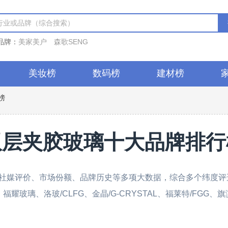
品牌：
美家美户
森歌SENG
美妆榜
数码榜
建材榜
榜
双层夹胶玻璃十大品牌排行
社媒评价、市场份额、品牌历史等多项大数据，综合多个纬度评选
G、福耀玻璃、洛玻/CLFG、金晶/G-CRYSTAL、福莱特/F