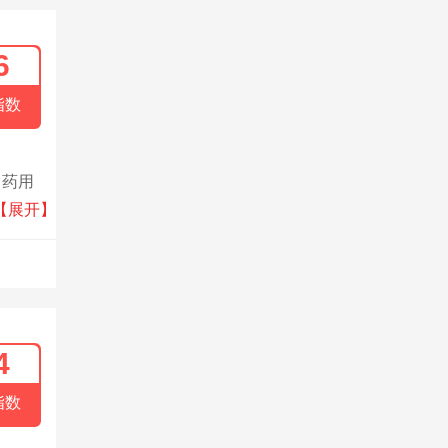
6
指数
、药用
，不断
【展开】
4
指数