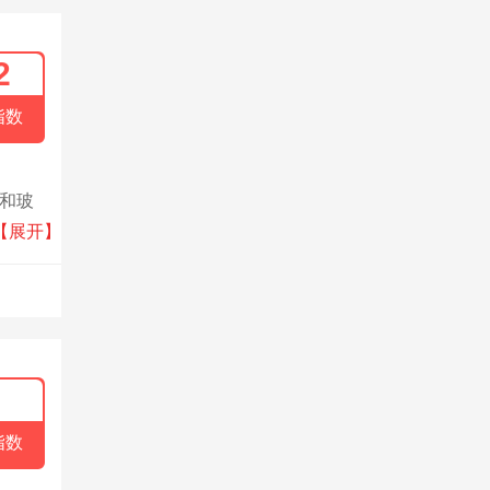
2
指数
造和玻
余年
【展开】
指数