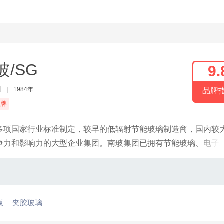
玻/SG
9.
圳
|
1984年
品牌
品牌
多项国家行业标准制定，较早的低辐射节能玻璃制造商，国内较
争力和影响力的大型企业集团。南玻集团已拥有节能玻璃、电子
产基地遍布国内经济最活跃的华东长三角、华南珠三角、西南成
拥有全国性和国际化的运营网络，产品广受国内外客户赞誉。中
板
夹胶玻璃