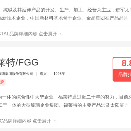
璃、纯碱及其延伸产品的开发、生产、加工、经营为主业，进军太
高新技术企业，中国新材料基地骨干企业。金晶集团在产品品质
，性能和品貌的和谐统一，时尚和实用的完美结合。
YSTAL品牌详细内容 点击展开
莱特/FGG
8.
玻璃集团股份有限公司
|
嘉兴
|
1998年
品牌
品牌
为一体的综合性中大型企业。福莱特通过近二十年的努力，目前
加工于一体的大型玻璃企业集团。福莱特的主要产品涉及太阳能光
，以及太阳能光伏电站的建设和石英岩矿开采，形成了比较完整
GG品牌详细内容 点击展开