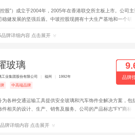
控股”）成立于2004年，2005年在香港联交所主板上市。公司
司稳健发展的坚强后盾。中玻控股现拥有十大生产基地和一个研
线15条，日熔化量达8000吨；另外，还拥有光伏压延玻璃生产
NG品牌详细内容 点击展开
生产基地位于或靠近主要消费中心，或邻近能源、资源产地，享
耀玻璃
9.
璃工业集团股份有限公司
|
福州
|
1992年
品牌
名牌
中高端品牌
务为各种交通运输工具提供安全玻璃和汽车饰件全解决方案，包
件相关的设计、生产、销售及服务。公司的产品标志“FY”商标
名商标”。
品牌详细内容 点击展开