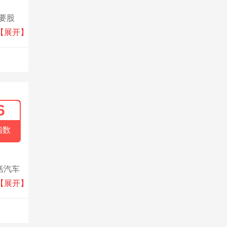
主要股
发中
【展开】
线及其
有独特
6
指数
括汽车
是中国
【展开】