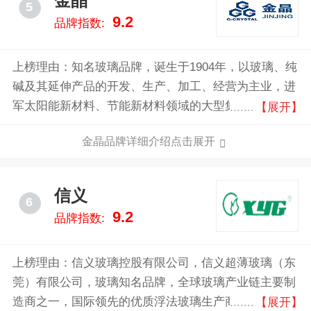
金晶
5
射镀膜玻璃生产线。辖下生产基地位于或靠近主要消费
9.2
品牌指数:
中心，或邻近能源、资源产地，享有独特的市场竞争优
势与非凡竞争力的成本优势。
上榜理由：知名玻璃品牌，诞生于1904年，以玻璃、纯
碱及其延伸产品的开发、生产、加工、经营为主业，进
军太阳能新材料、节能新材料领域的大型集团公司，是
【展开】
国家高新技术企业，中国新材料基地骨干企业。金晶集
金晶品牌详细介绍点击展开
团在产品品质上，追求功能和美感的有机融合，环保和
安全的自然衔接，性能和品貌的和谐统一，时尚和实用
的完美结合。
信义
6
9.2
品牌指数:
上榜理由：信义玻璃控股有限公司，信义超薄玻璃（东
莞）有限公司，玻璃知名品牌，全球玻璃产业链主要制
造商之一，国际领先的优质浮法玻璃生产商，全球较大
【展开】