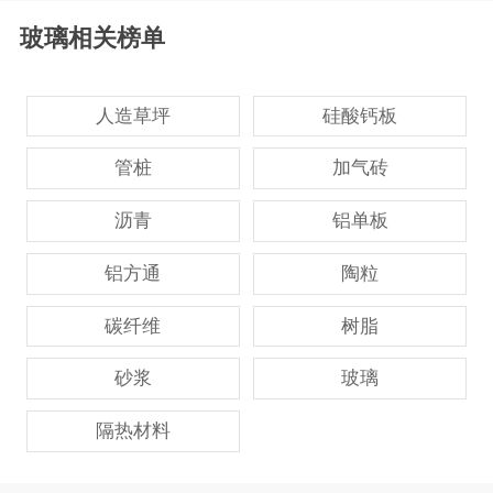
玻璃相关榜单
人造草坪
硅酸钙板
管桩
加气砖
沥青
铝单板
铝方通
陶粒
碳纤维
树脂
砂浆
玻璃
隔热材料