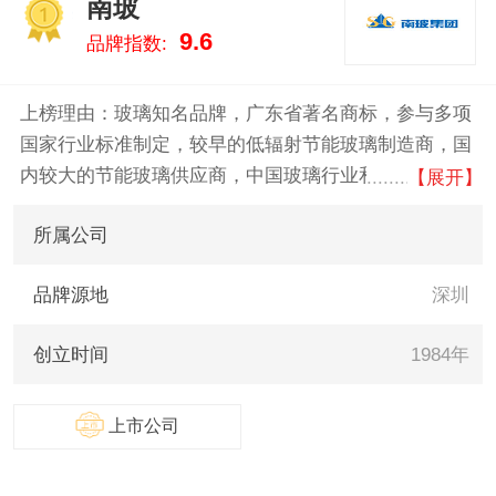
南玻
1
9.6
品牌指数:
上榜理由：玻璃知名品牌，广东省著名商标，参与多项
国家行业标准制定，较早的低辐射节能玻璃制造商，国
内较大的节能玻璃供应商，中国玻璃行业和太阳能行业
【展开】
最具竞争力和影响力的大型企业集团。南玻集团已拥有
所属公司
节能玻璃、电子玻璃及显示器件、太阳能光伏三条完整
的产业链，五大生产基地遍布国内经济最活跃的华东长
品牌源地
深圳
三角、华南珠三角、西南成渝地区、华北京津冀地区以
及华中湖北地区。南玻同时拥有全国性和国际化的运营
创立时间
1984年
网络，产品广受国内外客户赞誉。中国南玻集团正让全
世界体验南玻技术，享受品质生活。
上市公司