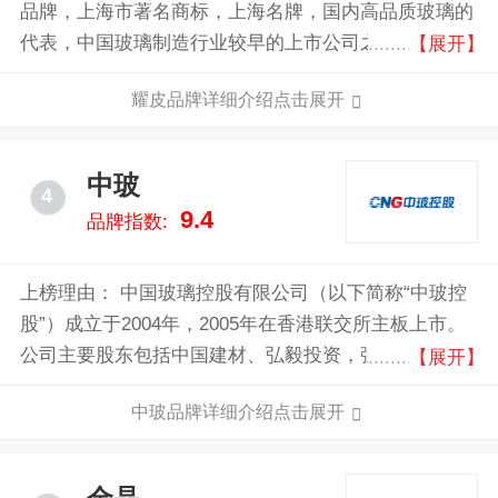
品牌，上海市著名商标，上海名牌，国内高品质玻璃的
代表，中国玻璃制造行业较早的上市公司之一，大型低
【展开】
辐射镀膜玻璃、太阳能电池面板玻璃和节能中空玻璃制
耀皮品牌详细介绍点击展开
造商。
中玻
4
9.4
品牌指数:
上榜理由： 中国玻璃控股有限公司（以下简称“中玻控
股”）成立于2004年，2005年在香港联交所主板上市。
公司主要股东包括中国建材、弘毅投资，强大的股东背
【展开】
景是公司稳健发展的坚强后盾。中玻控股现拥有十大生
中玻品牌详细介绍点击展开
产基地和一个研发中心，员工4000多人。中玻控股现拥
有浮法玻璃生产线15条，日熔化量达8000吨；另外，还
拥有光伏压延玻璃生产线及其配套深加工线、离线低辐