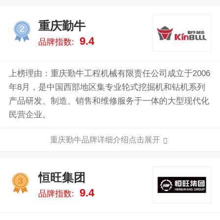
重庆勤牛
2
9.4
品牌指数:
上榜理由：重庆勤牛工程机械有限责任公司成立于2006
年8月，是中国西部地区集专业轮式挖掘机和钻机系列
产品研发、制造、销售和维修服务于一体的大型现代化
民营企业。
重庆勤牛品牌详细介绍点击展开
恒旺集团
3
9.4
品牌指数: