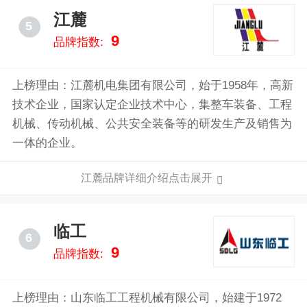
值、高技术含量的新产品。
江麓
5
9
品牌指数:
上榜理由：江麓机电集团有限公司，始于1958年，高新
技术企业，国家认定企业技术中心，集整车装备、工程
机械、传动机械、公共安全装备等的研发生产及销售为
一体的企业。
江麓品牌详细介绍点击展开
临工
6
9
品牌指数:
上榜理由：山东临工工程机械有限公司，始建于1972