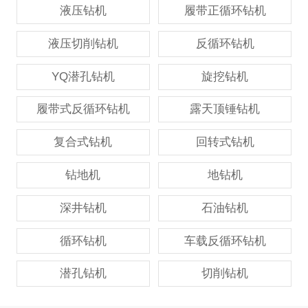
液压钻机
履带正循环钻机
液压切削钻机
反循环钻机
YQ潜孔钻机
旋挖钻机
履带式反循环钻机
露天顶锤钻机
复合式钻机
回转式钻机
钻地机
地钻机
深井钻机
石油钻机
循环钻机
车载反循环钻机
潜孔钻机
切削钻机