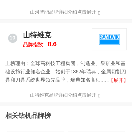
863成果产业化基地，国家博士后科研工作站,
山河智能品牌详细介绍点击展开
山特维克
10
8.6
品牌指数:
上榜理由：全球高科技工程集团，制造业、采矿业和基
础设施行业知名企业，始创于1862年瑞典，金属切割刀
具和刀具系统世界领先品牌，瑞典知名高科技工业集
【展开】
团，全球领先的金属切削刀具供应商，业务范围遍及全
山特维克品牌详细介绍点击展开
球，并在130多个国家设有代表处。
相关钻机品牌榜