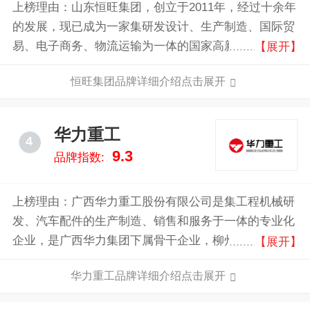
上榜理由：山东恒旺集团，创立于2011年，经过十余年
的发展，现已成为一家集研发设计、生产制造、国际贸
易、电子商务、物流运输为一体的国家高新技术企业。
【展开】
以研发之长，领技术之先。恒旺依托科技创新，依据市
恒旺集团品牌详细介绍点击展开
场发展和客户需求，不断研发出各种新型实用机械设
备。当前主营产品覆盖挖掘机、推土机、钻探机械、新
能源光伏打桩机、压路机、履带运输车等40多个品类。
华力重工
4
9.3
品牌指数:
上榜理由：广西华力重工股份有限公司是集工程机械研
发、汽车配件的生产制造、销售和服务于一体的专业化
企业，是广西华力集团下属骨干企业，柳州市重点企
【展开】
业。秉持“信心、敬业、合作、创新”的企业精神，按照
华力重工品牌详细介绍点击展开
以工程机械为核心的多元化发展战略，建立了自治区级
技术中心为核心的技术开发体系，不断开发出高附加