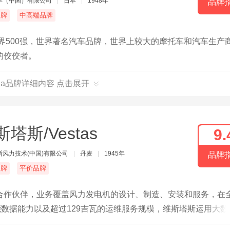
车（中国）有限公司
|
日本
|
1948年
品牌
名牌
中高端品牌
世界500强，世界著名汽车品牌，世界上较大的摩托车和汽车生产
的佼佼者。
nda品牌详细内容 点击展开
塔斯/Vestas
9.
斯风力技术(中国)有限公司
|
丹麦
|
1945年
品牌
名牌
平价品牌
合作伙伴，业务覆盖风力发电机的设计、制造、安装和服务，在全
能数据能力以及超过129吉瓦的运维服务规模，维斯塔斯运用大数
案。超过2.9万名维斯塔斯员工与客户一道，把可持续的能源解