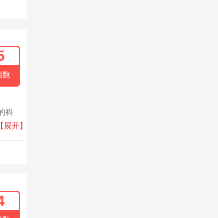
5
指数
的科
为客户
【展开】
4