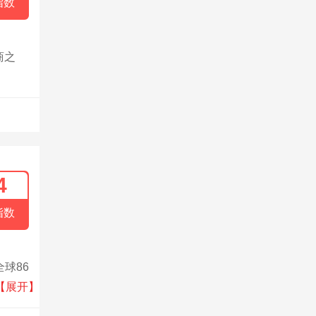
指数
商之
4
指数
球86
据分
【展开】
决方