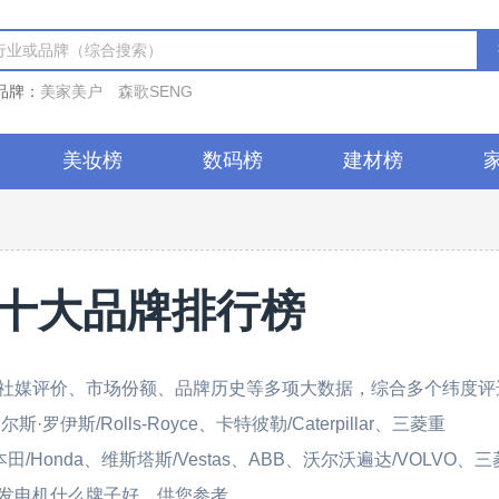
品牌：
美家美户
森歌SENG
美妆榜
数码榜
建材榜
十大品牌排行榜
社媒评价、市场份额、品牌历史等多项大数据，综合多个纬度评
斯/Rolls-Royce、卡特彼勒/Caterpillar、三菱重
s、本田/Honda、维斯塔斯/Vestas、ABB、沃尔沃遍达/VOLVO、
告诉您发电机什么牌子好，供您参考。