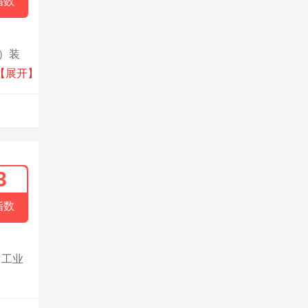
指数
）装
传承，
【展开】
3
指数
、工业