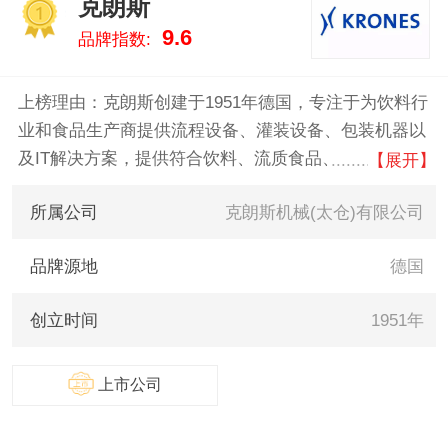
克朗斯
隆/Grandpak 。我们致力于用最真
1
9.6
品牌指数:
实的数据告诉您灌装机什么牌子
好，供您参考。
上榜理由：克朗斯创建于1951年德国，专注于为饮料行
业和食品生产商提供流程设备、灌装设备、包装机器以
及IT解决方案，提供符合饮料、流质食品、药物、化妆
【展开】
品及化学品灌装包装需求的全套生产线设备，同时拥有
所属公司
克朗斯机械(太仓)有限公司
整体生产厂房规划能力。
品牌源地
德国
创立时间
1951年
上市公司