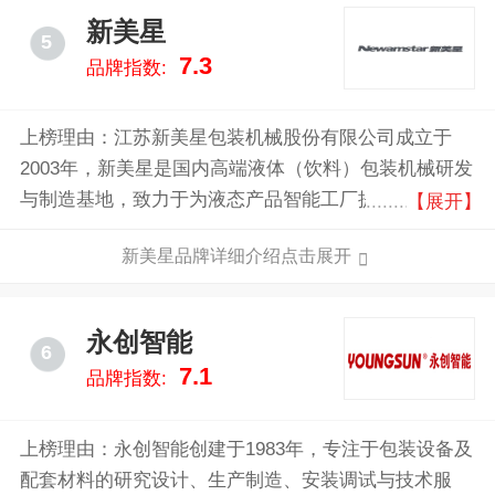
新美星
5
7.3
品牌指数:
上榜理由：江苏新美星包装机械股份有限公司成立于
2003年，新美星是国内高端液体（饮料）包装机械研发
与制造基地，致力于为液态产品智能工厂提供产存一体
【展开】
化整体解决方案的总集成总承包服务。新美星专注于饮
新美星品牌详细介绍点击展开
料、乳品、酒类、调味品和日化品五大领域，为全球用
户提供水处理、前调配、吹瓶、灌装、二次包装、搬运
机器人、智能立体仓库等成套智能装备及全面解决方
永创智能
6
案。
7.1
品牌指数:
上榜理由：永创智能创建于1983年，专注于包装设备及
配套材料的研究设计、生产制造、安装调试与技术服