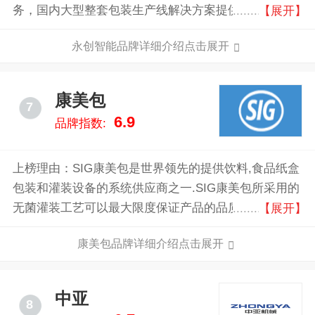
务，国内大型整套包装生产线解决方案提供商。永创智
【展开】
能拥有授权专利、软著500余项，具有120000平方米的
永创智能品牌详细介绍点击展开
生产厂房。
康美包
7
6.9
品牌指数:
上榜理由：SIG康美包是世界领先的提供饮料,食品纸盒
包装和灌装设备的系统供应商之一.SIG康美包所采用的
无菌灌装工艺可以最大限度保证产品的品质。为满足消
【展开】
费者能够便捷省力地获取包装内美味的需求，开发了特
康美包品牌详细介绍点击展开
殊的开启装置.便利性是风靡全球的消费趋势。对于食
品当然也不例外。消费者所期望的是便捷的日用产品和
包装。而SIG康美包就为消费者开发专门的开启装置。
中亚
8