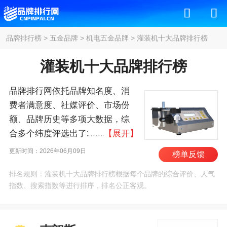
品牌排行榜
>
五金品牌
>
机电五金品牌
>
灌装机十大品牌排行榜
灌装机十大品牌排行榜
品牌排行网依托品牌知名度、消
费者满意度、社媒评价、市场份
额、品牌历史等多项大数据，综
合多个纬度评选出了2026年灌装
【展开】
机十大品牌排行榜，其中前十名
更新时间：2026年06月09日
榜单反馈
为：克朗斯/KRONES、利
排名规则：灌装机十大品牌排行榜根据每个品牌的综合评价、人气
乐/TetraPak、西得乐/Sidel、
指数、搜索指数等进行排序，排名公正客观。
KHS、新美星/Newamstar、永创
智能/YOUNGSUN、康美包、中
亚/Zhongya、达意隆、保立