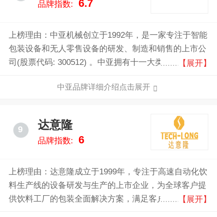
6.7
品牌指数:
上榜理由：中亚机械创立于1992年，是一家专注于智能
包装设备和无人零售设备的研发、制造和销售的上市公
司(股票代码: 300512) 。中亚拥有十一大类百余种各类
【展开】
设备，包括吹瓶机械、灌装机械、后道智能包装生产
中亚品牌详细介绍点击展开
线，广泛应用于乳品、饮料、日化、医疗健康、油脂、
食品、调味品等行业。
达意隆
9
6
品牌指数:
上榜理由：达意隆成立于1999年，专注于高速自动化饮
料生产线的设备研发与生产的上市企业，为全球客户提
供饮料工厂的包装全面解决方案，满足客户产品研发、
【展开】
采购、制造、包装、仓储、物流、分销、消费的全价值