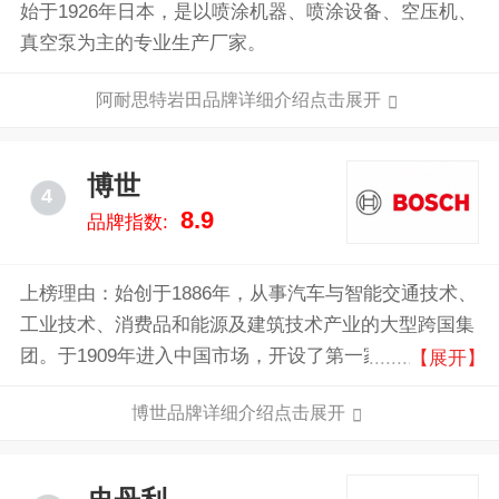
始于1926年日本，是以喷涂机器、喷涂设备、空压机、
真空泵为主的专业生产厂家。
阿耐思特岩田品牌详细介绍点击展开
博世
4
8.9
品牌指数:
上榜理由：始创于1886年，从事汽车与智能交通技术、
工业技术、消费品和能源及建筑技术产业的大型跨国集
团。于1909年进入中国市场，开设了第一家贸易办事
【展开】
处。1926年，博世在上海创建了首家汽车售后服务车
博世品牌详细介绍点击展开
间。在过去的112年里，博世见证了中国社会日新月异
的变化——尤其是改革开放以来经济的迅速崛起。