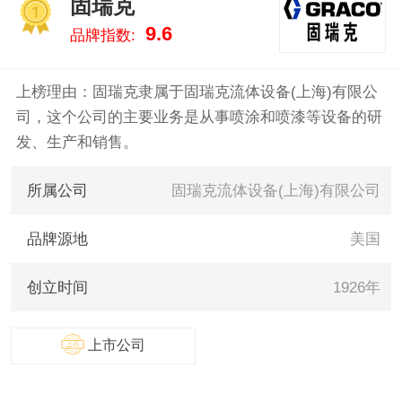
固瑞克
灿纳克/ASAHI SUNAC、金
1
9.6
品牌指数:
马/Gema、威克士/WORX 。我们
致力于用最真实的数据告诉您喷
涂设备什么牌子好，供您参考。
上榜理由：固瑞克隶属于固瑞克流体设备(上海)有限公
司，这个公司的主要业务是从事喷涂和喷漆等设备的研
发、生产和销售。
所属公司
固瑞克流体设备(上海)有限公司
品牌源地
美国
创立时间
1926年
上市公司