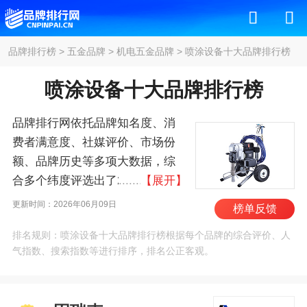
品牌排行榜
>
五金品牌
>
机电五金品牌
>
喷涂设备十大品牌排行榜
喷涂设备十大品牌排行榜
品牌排行网依托品牌知名度、消
费者满意度、社媒评价、市场份
额、品牌历史等多项大数据，综
合多个纬度评选出了2026年喷涂
【展开】
设备十大品牌排行榜，其中前十
更新时间：2026年06月09日
榜单反馈
名为：固瑞克/GRACO、瓦格纳
排名规则：喷涂设备十大品牌排行榜根据每个品牌的综合评价、人
尔/WAGNER、阿耐思特岩
气指数、搜索指数等进行排序，排名公正客观。
田/anest-iwata、博世/BOSCH、
史丹利/STANLEY、牧
田/MAKITA、SamesKremlin、旭