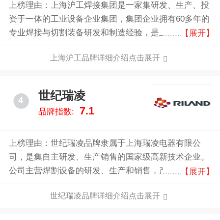
上榜理由：上海沪工焊接集团是一家集研发、生产、投
资于一体的工业设备企业集团，集团企业拥有60多年的
专业焊接与切割装备研发和制造经验，是上交所主板上
【展开】
市企业，也是焊接设备行业内知名企业。公司主营数字
上海沪工品牌详细介绍点击展开
化电焊机、大功率激光切割机、数控等离子切割机和机
器人系统。
世纪瑞凌
4
7.1
品牌指数:
上榜理由：世纪瑞凌品牌隶属于上海瑞凌电器有限公
司，是集自主研发、生产销售的国家级高新技术企业。
公司主营焊割设备的研发、生产和销售，产品为逆变焊
【展开】
机和焊割成套设备.拥有一只技术过硬、创新高效、经
世纪瑞凌品牌详细介绍点击展开
验丰富的研发团队。受到国内外客人认同，已成为品牌
稳定、性能优良性价比高的象征。