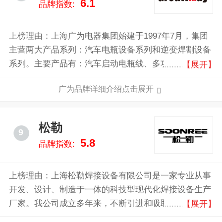
6.1
品牌指数:
上榜理由：上海广为电器集团始建于1997年7月，集团
主营两大产品系列：汽车电瓶设备系列和逆变焊割设备
系列。主要产品有：汽车启动电瓶线、多功能汽车应急
【展开】
启动电源、逆变器、电瓶测试仪、充电机、UPS、逆变
广为品牌详细介绍点击展开
电焊机、等离子切割机等。客户遍布全球，已经与世界
众多知名品牌的零售商，如沃尔玛，家乐福，欧尚等，
及主要世界同行的制造商建立了良好的业务往来及技术
松勒
9
合作。
5.8
品牌指数:
上榜理由：上海松勒焊接设备有限公司是一家专业从事
开发、设计、制造于一体的科技型现代化焊接设备生产
厂家。我公司成立多年来，不断引进和吸取国内外先进
【展开】
技术，研制开发了十多个系列产品，八十多个品种。