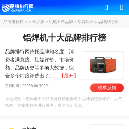
品牌排行榜
>
五金品牌
>
机电五金品牌
>
铝焊机十大品牌排行榜
铝焊机十大品牌排行榜
品牌排行网依托品牌知名度、消
费者满意度、社媒评价、市场份
额、品牌历史等多项大数据，综
合多个纬度评选出了2026年铝焊
【展开】
机十大品牌排行榜，其中前十名
更新时间：2026年06月09日
榜单反馈
为：瑞凌/RILAND、佳
排名规则：铝焊机十大品牌排行榜根据每个品牌的综合评价、人气
士/JASIC、上海沪工/HG、世纪瑞
指数、搜索指数等进行排序，排名公正客观。
凌、安德利/ANDELI、华远、锐
龙/Rilon、广为/GREATWAY、松
勒、新能量 。我们致力于用最真