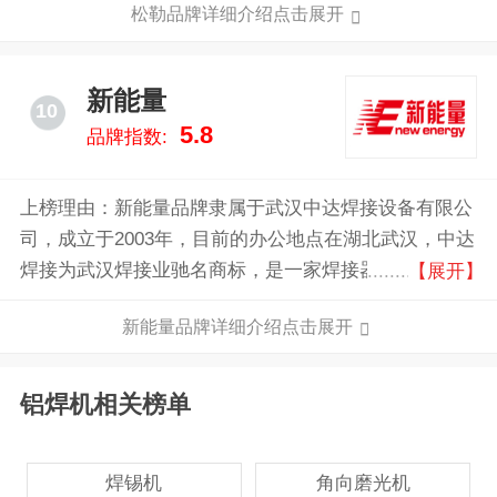
松勒品牌详细介绍点击展开
ZX7直流焊机、WS氩弧焊机、NB气保焊机、LGK等离
子切割机、RSR螺柱焊机等。拥有先进的生产设备以及
完善的检测手段。产品工艺先进、性能优良、结构合
新能量
10
理、造型新颖、质置优良、且畅销全国及东南来地区。
5.8
品牌指数:
上榜理由：新能量品牌隶属于武汉中达焊接设备有限公
司，成立于2003年，目前的办公地点在湖北武汉，中达
焊接为武汉焊接业驰名商标，是一家焊接器材连锁企
【展开】
业，企业规模位居武汉焊接连锁前列。
新能量品牌详细介绍点击展开
铝焊机相关榜单
焊锡机
角向磨光机