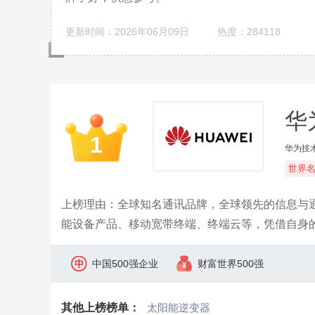
更新时间：2026年06月09日
热度：284118
华
1
华为技
世界
上榜理由：全球知名通讯品牌，全球领先的信息与通
能设备产品、移动宽带终端、终端云等，凭借自身
者，让世界各地享受到技术进步的喜悦，以行践言
中国500强企业
财富世界500强
其他上榜榜单：
太阳能逆变器