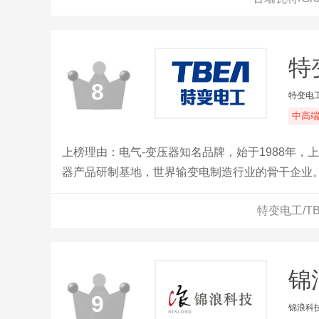
特
8
特变电
中高
上榜理由：电气-变压器知名品牌，始于1988年，
器产品研制基地，世界输变电制造行业的骨干企业
特变电工/T
锦
9
锦浪科