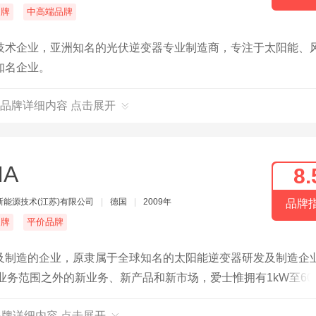
名牌
中高端品牌
技术企业，亚洲知名的光伏逆变器专业制造商，专注于太阳能、
知名企业。
品牌详细内容 点击展开
MA
8.
新能源技术(江苏)有限公司
|
德国
|
2009年
品牌
名牌
平价品牌
及制造的企业，原隶属于全球知名的太阳能逆变器研发及制造企
业务范围之外的新业务、新产品和新市场，爱士惟拥有1kW至60
的逆变器产品已行销数十个国家和地区，把太阳能带给了全球用户
品牌详细内容 点击展开