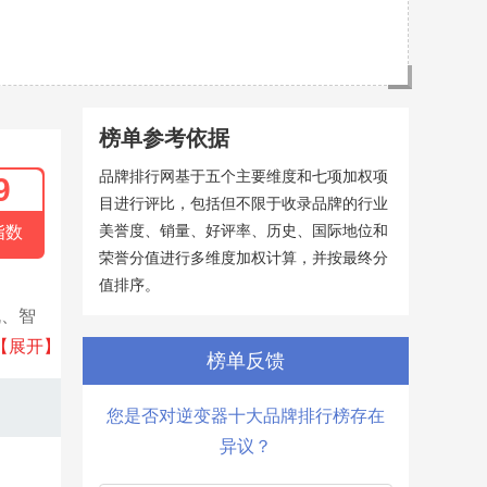
榜单参考依据
品牌排行网基于五个主要维度和七项加权项
9
目进行评比，包括但不限于收录品牌的行业
美誉度、销量、好评率、历史、国际地位和
指数
荣誉分值进行多维度加权计算，并按最终分
值排序。
机、智
消费
【展开】
榜单反馈
您是否对逆变器十大品牌排行榜存在
异议？