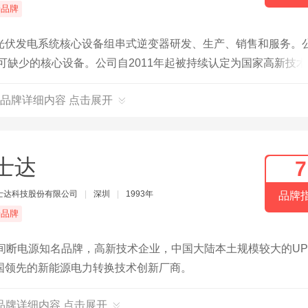
端品牌
光伏发电系统核心设备组串式逆变器研发、生产、销售和服务。
可缺少的核心设备。公司自2011年起被持续认定为国家高新技术
亚SAA认证、美国ETL认证等主流市场认证的组串式并网逆变器
品牌详细内容 点击展开
士达
7
士达科技股份有限公司
|
深圳
|
1993年
品牌
端品牌
间断电源知名品牌，高新技术企业，中国大陆本土规模较大的UP
国领先的新能源电力转换技术创新厂商。
品牌详细内容 点击展开