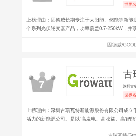
世界
上榜理由：固德威长期专注于太阳能、储能等新能
个系列光伏逆变器产品，功率覆盖0.7-250kW
案。
固德威/GO
古瑞
7
深圳古
世界
上榜理由：深圳古瑞瓦特新能源股份有限公司成立于
活力的新能源公司。是以“高发电、高收益、高智能
及配件的技术开发、生产、加工、销售及售后服务
古瑞瓦特/Gr