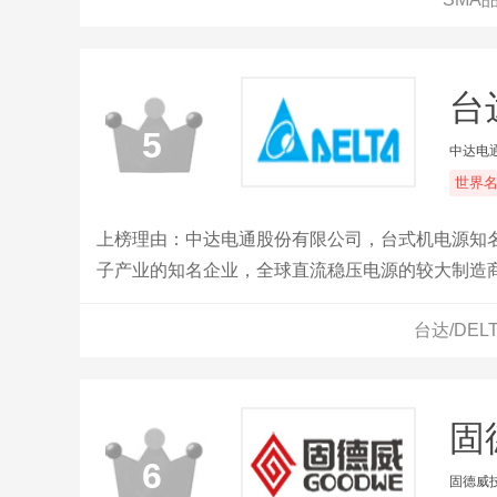
台达
5
中达电
世界
上榜理由：中达电通股份有限公司，台式机电源知名
子产业的知名企业，全球直流稳压电源的较大制造
台达/DE
固
6
固德威