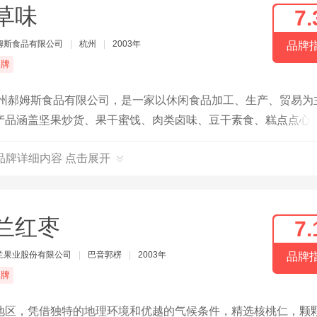
草味
7.
姆斯食品有限公司
|
杭州
|
2003年
品牌
品牌
杭州郝姆斯食品有限公司，是一家以休闲食品加工、生产、贸易为
其产品涵盖坚果炒货、果干蜜饯、肉类卤味、豆干素食、糕点点心
力于为消费者提供放心健康的食品。
品牌详细内容 点击展开
兰红枣
7.
兰果业股份有限公司
|
巴音郭楞
|
2003年
品牌
品牌
地区，凭借独特的地理环境和优越的气候条件，精选核桃仁，颗