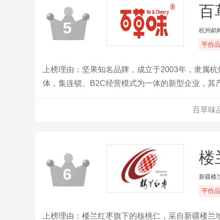
百
5
杭州郝
平价
上榜理由：坚果知名品牌，成立于2003年，隶属
体，集连锁、B2C经营模式为一体的新型企业，
膨化、糖巧果冻、方便速食等全品类零食系列，致
百草味
楼
6
新疆楼
平价
上榜理由：楼兰红枣旗下的核桃仁，采自新疆楼兰