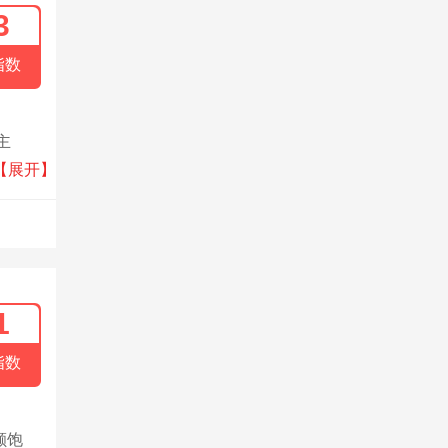
3
指数
主
、饼干
【展开】
1
指数
颗饱