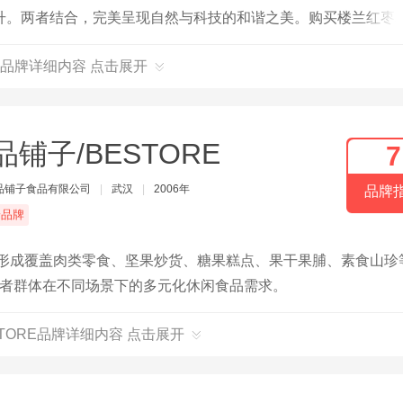
升。两者结合，完美呈现自然与科技的和谐之美。购买楼兰红枣
的彰显。无论是日常零食还是高端礼品，楼兰红枣核桃仁都是您
品牌详细内容 点击展开
品铺子/BESTORE
7
品铺子食品有限公司
|
武汉
|
2006年
品牌
端品牌
已形成覆盖肉类零食、坚果炒货、糖果糕点、果干果脯、素食山珍
消费者群体在不同场景下的多元化休闲食品需求。
STORE品牌详细内容 点击展开