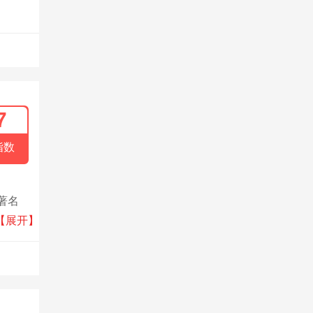
7
指数
著名
专业化
【展开】