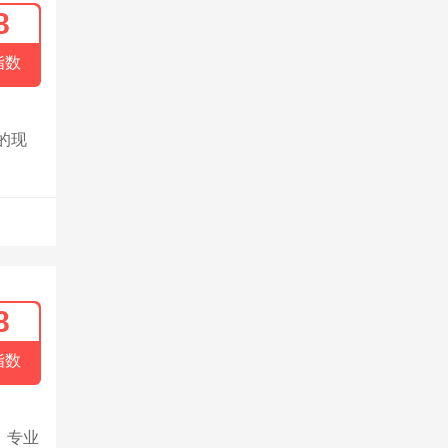
8
指数
的现
8
指数
，专业