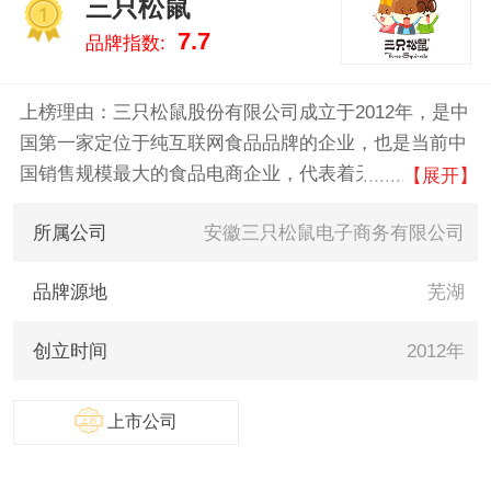
三只松鼠
的数据告诉您榛子什么牌子好，
1
7.7
品牌指数:
供您参考。
上榜理由：三只松鼠股份有限公司成立于2012年，是中
国第一家定位于纯互联网食品品牌的企业，也是当前中
国销售规模最大的食品电商企业，代表着天然，新鲜以
【展开】
及非过度加工。独创9OFS用户体验，取料原产地，全
所属公司
安徽三只松鼠电子商务有限公司
程最新鲜，极致优服务。其主营业务覆盖了坚果、肉
脯、鸭胗、果干、膨化等全品类休闲零食。
品牌源地
芜湖
创立时间
2012年
上市公司