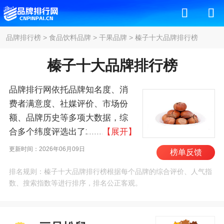
品牌排行榜
>
食品饮料品牌
>
干果品牌
>
榛子十大品牌排行榜
榛子十大品牌排行榜
品牌排行网依托品牌知名度、消
费者满意度、社媒评价、市场份
额、品牌历史等多项大数据，综
合多个纬度评选出了2026年榛子
【展开】
十大品牌排行榜，其中前十名
更新时间：2026年06月09日
榜单反馈
为：三只松鼠、中粮/COFCO、良
排名规则：榛子十大品牌排行榜根据每个品牌的综合评价、人气指
品铺子/BESTORE、沃
数、搜索指数等进行排序，排名公正客观。
隆/Wolong、百草味、洽洽、姚生
记、华味亨、天虹牌/Rainbow、
西域美农 。我们致力于用最真实