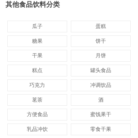
其他食品饮料分类
瓜子
蛋糕
糖果
饼干
干果
月饼
糕点
罐头食品
巧克力
冲调饮品
茗茶
酒
方便食品
蜜饯果干
乳品冲饮
零食干果