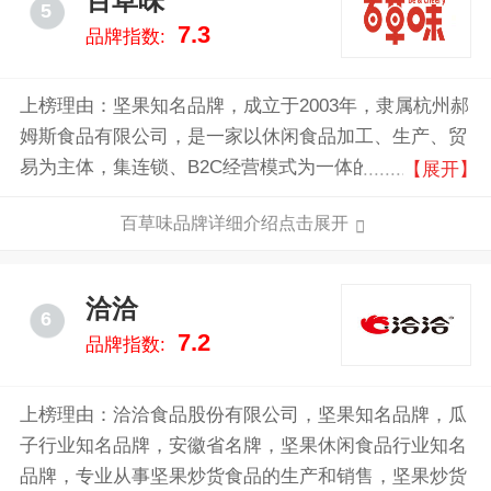
百草味
5
7.3
品牌指数:
上榜理由：坚果知名品牌，成立于2003年，隶属杭州郝
姆斯食品有限公司，是一家以休闲食品加工、生产、贸
易为主体，集连锁、B2C经营模式为一体的新型企业，
【展开】
其产品涵盖坚果炒货、果干蜜饯、肉类卤味、豆干素
百草味品牌详细介绍点击展开
食、糕点点心、饼干膨化、糖巧果冻、方便速食等全品
类零食系列，致力于为消费者提供放心健康的食品。
洽洽
6
7.2
品牌指数:
上榜理由：洽洽食品股份有限公司，坚果知名品牌，瓜
子行业知名品牌，安徽省名牌，坚果休闲食品行业知名
品牌，专业从事坚果炒货食品的生产和销售，坚果炒货