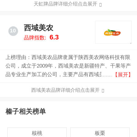
天虹牌品牌详细介绍点击展开
心果、夏威夷果、巴旦木、碧根果、鲍鱼果、核桃、腰
果、榛子、青豆、兰花豆、瓜子和花生等多种坚果产
品，既有自营产销也有代工生产。
西域美农
10
6.3
品牌指数:
上榜理由：西域美农品牌隶属于陕西美农网络科技有限
公司，成立于2009年，西域美农是新疆特产、干果等产
品专业生产加工的公司，主要产品有西域美农红枣、核
【展开】
桃、葡萄干等。我们拥有完整、科学的质量管理体系，
西域美农品牌详细介绍点击展开
我们的诚信、实力和产品质量在业内是有口皆碑的。
榛子相关榜单
核桃
板栗