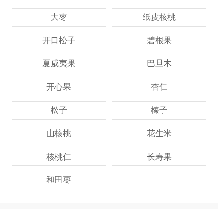
大枣
纸皮核桃
开口松子
碧根果
夏威夷果
巴旦木
开心果
杏仁
松子
榛子
山核桃
花生米
核桃仁
长寿果
和田枣